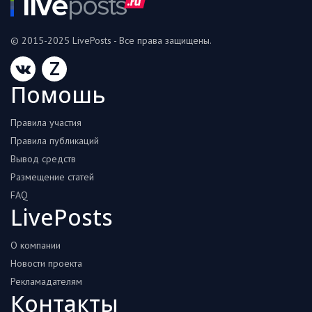
Hi-Tech. Интернет
Авто, мото
© 2015-2025 LivePosts - Все права защищены.
Дом и сад
Z
Недвижимость
Помошь
Спорт и фитнес
Правила участия
Психология и отношения
Правила публикаций
Вывод средств
Творчество и рукоделие
Размещение статей
FAQ
Разное
LivePosts
Работа и бизнес
О компании
Животные
Новости проекта
Еда и напитки
Рекламадателям
Контакты
Праздники и подарки