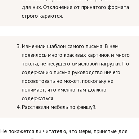
для них. Отклонение от принятого формата
Кинематограф
строго караются.
Домашние животные
Семья и дети
Изменили шаблон самого письма. В нем
Путешествия
появилось много красивых картинок и много
Строительство
текста, не несущего смысловой нагрузки. По
содержанию письма руководство ничего
Культура и общество
посоветовать не может, поскольку не
Мода и стиль
понимает, что именно там должно
Бизнес
содержаться.
Расставили мебель по фэншуй.
Хобби и развлечения
Финансы
Не покажется ли читателю, что меры, принятые для
Юриспруденция