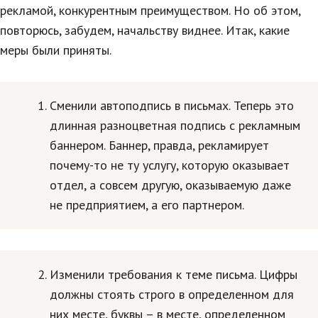
Hi-Tech. Интернет
рекламой, конкурентным преимуществом. Но об этом,
повторюсь, забудем, начальству виднее. Итак, какие
Авто, мото
меры были приняты.
Дом и сад
Недвижимость
Сменили автоподпись в письмах. Теперь это
Спорт и фитнес
длинная разноцветная подпись с рекламным
Психология и отношения
баннером. Баннер, правда, рекламирует
почему-то не ту услугу, которую оказывает
Творчество и рукоделие
отдел, а совсем другую, оказываемую даже
Разное
не предприятием, а его партнером.
Работа и бизнес
Животные
Изменили требования к теме письма. Цифры
Еда и напитки
должны стоять строго в определенном для
них месте, буквы – в месте, определенном
Праздники и подарки