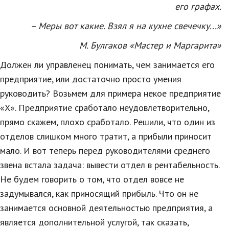
его графах.
Образование
– Меры вот какие. Взял я на кухне свечечку...»
В мире
М. Булгаков «Мастер и Маргарита»
Культура
Должен ли управленец понимать, чем занимается его
Авто, мото
предприятие, или достаточно просто умения
Спорт
руководить? Возьмем для примера некое предприятие
«Х». Предприятие сработало неудовлетворительно,
Знаменитости
прямо скажем, плохо сработало. Решили, что один из
Статьи
отделов слишком много тратит, а прибыли приносит
мало. И вот теперь перед руководителями среднего
звена встала задача: вывести отдел в рентабельность.
Обзоры
Не будем говорить о том, что отдел вовсе не
Рецепты
задумывался, как приносящий прибыль. Что он не
занимается основной деятельностью предприятия, а
Красота и здоровье
является дополнительной услугой, так сказать,