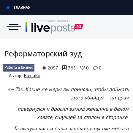
ГЛАВНАЯ
Новости
Реформаторский зуд
Экономика
2097
368
0
0
Работа и бизнес
Автор:
ElenaKo
Происшествия
«– Так. Какие же меры вы приняли, чтобы поймать
Hi-Tech. Интернет
этого убийцу? – тут врач
Россия
повернулся и бросил взгляд женщине в белом
Наука и техника
халате, сидящей за столом в сторонке.
Политика
Та вынула лист и стала заполнять пустые места в