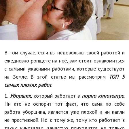
Образование
В мире
Культура
Авто, мото
Спорт
В том случае, если вы недовольны своей работой и
ежедневно
ропщете
на неё, вам стоит ознакомиться
Знаменитости
с самыми ужасными работами, которые существуют
Статьи
на Земле. В этой статье мы рассмотрим
ТОП 5
самых плохих работ
.
Обзоры
1.
Уборщик
, который работает в
порно кинотеатре
.
Ни кто не оспорит тот факт, что сама по себе
Рецепты
работа уборщика, является уже плохой и ни капли
Красота и здоровье
не престижной. Но к тому же, тому кто работает в
таких кинозалах, зачастую приходится не только