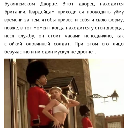
Букингемском Дворце. Этот дворец находится
Кинематограф
Британии. Гвардейцам приходится проводить уйму
времени за тем, чтобы привести себя и свою форму,
Домашние животные
позже, в тот момент когда находится у стен дворца,
Семья и дети
неся службу, он стоит часами неподвижно, как
стойкий оловянный солдат. При этом его лицо
Путешествия
безучастно и ни один
мускул
не дрогнет.
Строительство
Культура и общество
Мода и стиль
Бизнес
Хобби и развлечения
Финансы
Юриспруденция