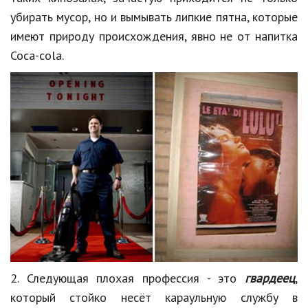
Hi-Tech. Интернет
убирать мусор, но и вымывать липкие пятна, которые
Авто, мото
имеют природу происхождения, явно не от напитка
Coca-cola
.
Дом и сад
Недвижимость
Спорт и фитнес
Психология и отношения
Творчество и рукоделие
Разное
Работа и бизнес
Животные
Еда и напитки
2. Следующая плохая профессия - это
гвардеец
,
который стойко несёт караульную службу в
Праздники и подарки