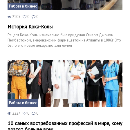
Работа и бизнес
2105
0
0
История Кока-Колы
Рецепт Кока-Колы изначально был придуман Стивом Джоном
Пембертоном, американским фармацевтом из Атланты в 1886г. Это
было его новое лекарство для лечен
Работа и бизнес
2227
0
0
10 самых востребованных профессий в мире, кому
платят больше всех