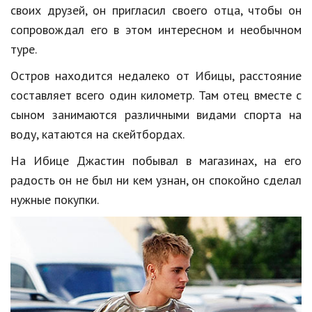
своих друзей, он пригласил своего отца, чтобы он
Кинематограф
сопровождал его в этом интересном и необычном
туре.
Домашние животные
Остров находится недалеко от Ибицы, расстояние
Семья и дети
составляет всего один километр. Там отец вместе с
Путешествия
сыном занимаются различными видами спорта на
воду, катаются на скейтбордах.
Строительство
На Ибице Джастин побывал в магазинах, на его
Культура и общество
радость он не был ни кем узнан, он спокойно сделал
Мода и стиль
нужные покупки.
Бизнес
Хобби и развлечения
Финансы
Юриспруденция