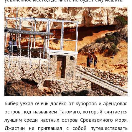
Hi-Tech. Интернет
Авто, мото
Дом и сад
Недвижимость
Спорт и фитнес
Психология и отношения
Творчество и рукоделие
Разное
Работа и бизнес
Бибер уехал очень далеко от курортов и арендовал
Животные
остров под названием Тагомаго, который считается
Еда и напитки
лучшим среди частных остров Средиземного моря.
Джастин не приглашал с собой путешествовать
Праздники и подарки