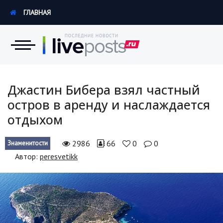
ГЛАВНАЯ
Новости
Джастин Бибера взял частный
остров в аренду и наслаждается
Экономика
отдыхом
Происшествия
2986
66
0
0
Знаменитости
Hi-Tech. Интернет
Автор:
peresvetikk
Россия
Наука и техника
Политика