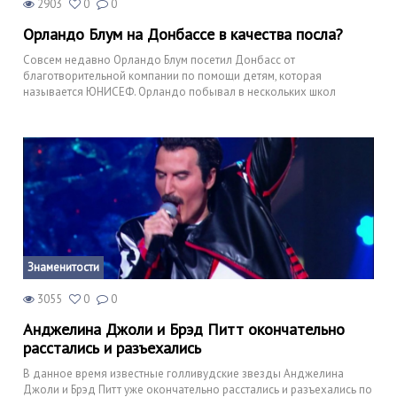
2903
0
0
Орландо Блум на Донбассе в качества посла?
Совсем недавно Орландо Блум посетил Донбасс от
благотворительной компании по помощи детям, которая
называется ЮНИСЕФ. Орландо побывал в нескольких школ
Знаменитости
3055
0
0
Анджелина Джоли и Брэд Питт окончательно
расстались и разъехались
В данное время известные голливудские звезды Анджелина
Джоли и Брэд Питт уже окончательно расстались и разъехались по