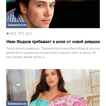
Знаменитости
4131
0
0
Иван Жидков пребывает в шоке от новой девушки
После своего развода с Татьяной Арнтгольц Иван Жидков долгое
время был в депрессии и испытывал сильный стресс и злость. Но
как говорят, время лечить, и
Знаменитости