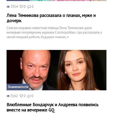
3354
0
0
Лена Темникова рассказала о планах, муже и
дочери.
Совсем недавно известная певица Лена Темникова дала
интервью популярному журналу Cosmopolitan, где рассказала о
своей текущей работе, будущих планах, л
Знаменитости
3162
0
0
Влюбленные Бондарчук и Андреева появились
вместе на вечеринке GQ