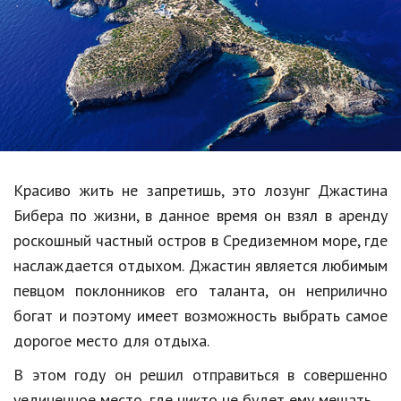
Образование
В мире
Культура
Авто, мото
Спорт
Красиво жить не запретишь, это лозунг Джастина
Знаменитости
Бибера по жизни, в данное время он взял в аренду
Статьи
роскошный частный остров в Средиземном море, где
наслаждается отдыхом. Джастин является любимым
певцом поклонников его таланта, он неприлично
Обзоры
богат и поэтому имеет возможность выбрать самое
Рецепты
дорогое место для отдыха.
Красота и здоровье
В этом году он решил отправиться в совершенно
уединенное место, где никто не будет ему мешать.