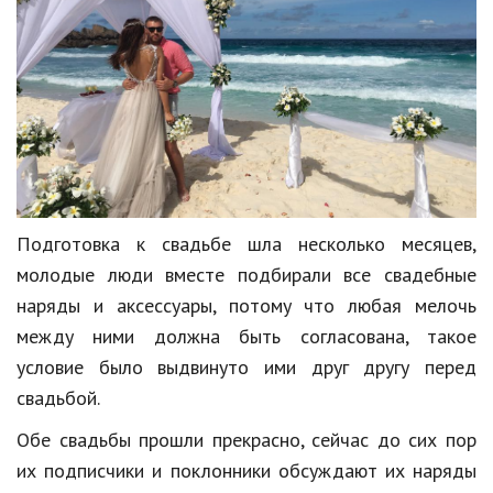
Кинематограф
Домашние животные
Семья и дети
Путешествия
Строительство
Подготовка к свадьбе шла несколько месяцев,
Культура и общество
молодые люди вместе подбирали все свадебные
Мода и стиль
наряды и аксессуары, потому что любая мелочь
между ними должна быть согласована, такое
Бизнес
условие было выдвинуто ими друг другу перед
Хобби и развлечения
свадьбой.
Финансы
Обе свадьбы прошли прекрасно, сейчас до сих пор
их подписчики и поклонники обсуждают их наряды
Юриспруденция