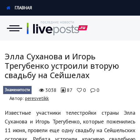
ГЛАВНАЯ
Новости
Элла Суханова и Игорь
Трегубенко устроили вторую
Экономика
свадьбу на Сейшелах
Происшествия
3038
87
0
0
Знаменитости
Hi-Tech. Интернет
Автор:
peresvetikk
Россия
Известные участники телестройки страны Элла
Наука и техника
Суханова и Игорь Трегубенко, которые поженились
11 июня, провели еще одну свадьбу на Сейшельских
Политика
островах. Ребята устроили красивую свадебную