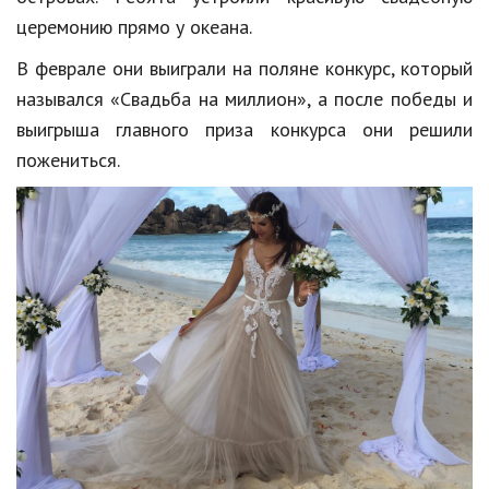
Образование
церемонию прямо у океана.
В мире
В феврале они выиграли на поляне конкурс, который
назывался «Свадьба на миллион», а после победы и
Культура
выигрыша главного приза конкурса они решили
Авто, мото
пожениться.
Спорт
Знаменитости
Статьи
Обзоры
Рецепты
Красота и здоровье