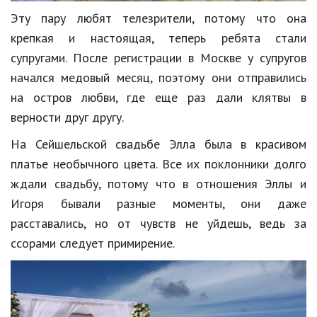
Hi-Tech. Интернет
Эту пару любят телезрители, потому что она
Авто, мото
крепкая и настоящая, теперь ребята стали
супругами. После регистрации в Москве у супругов
Дом и сад
начался медовый месяц, поэтому они отправились
Недвижимость
на остров любви, где еще раз дали клятвы в
Спорт и фитнес
верности друг другу.
На Сейшельской свадьбе Элла была в красивом
Психология и отношения
платье необычного цвета. Все их поклонники долго
Творчество и рукоделие
ждали свадьбу, потому что в отношения Эллы и
Разное
Игоря бывали разные моменты, они даже
расставались, но от чувств не уйдешь, ведь за
Работа и бизнес
ссорами следует примирение.
Животные
Еда и напитки
Праздники и подарки