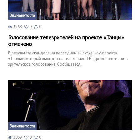
Знаменитости
3268
0
0
Голосование телезрителей на проекте «Танцы»
отменено
В результате скандала на последнем выпуске шоу-проекта
«Танцы», который выходит на телеканале ТНТ, решено отменить
зрительское голосование. Сообщается,
Знаменитости
3069
0
0