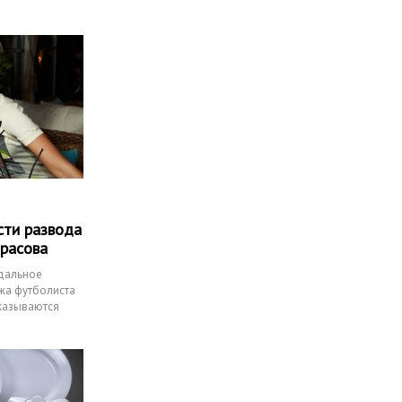
сти развода
арасова
ндальное
ужа футболиста
сказываются