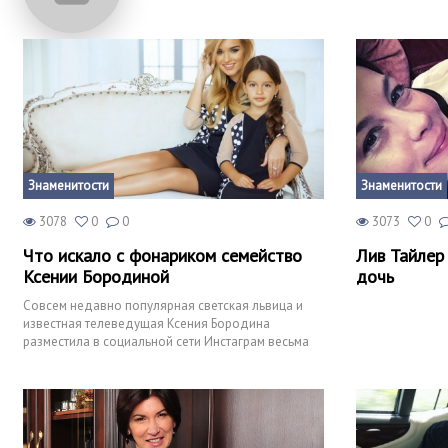
Знаменитости
Знаменитости
3078
0
0
3073
0
Что искало с фонариком семейство
Лив Тайлер
Ксении Бородиной
дочь
Совсем недавно популярная светская львица и
известная телеведущая Ксения Бородина
разместила в социальной сети Инстаграм весьма
своеобразную семейную ф