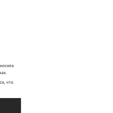
 носила
зах.
ся, что