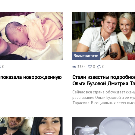
Знаменитости
0
3384
0
0
 показала новорожденную
Стали известны подробно
Ольги Бузовой Дмитрия Т
Сейчас вся страна обсуждает ска
расставание Ольги Бузовой и ее м
Тарасова. В социальных сетях вы
различные предположен