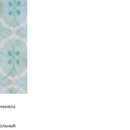
Мода и стиль
Бизнес
Хобби и развлечения
Финансы
Юриспруденция
Природа
Образование
Наука и технологии
оменяла
сольный