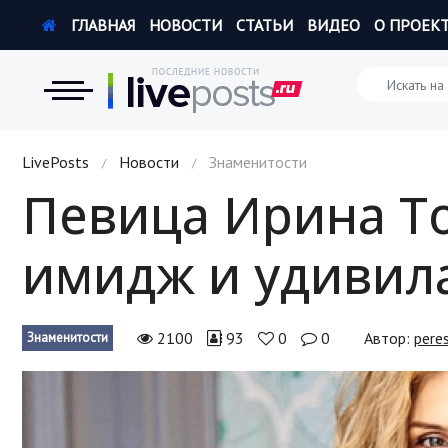
ГЛАВНАЯ
НОВОСТИ
СТАТЬИ
ВИДЕО
О ПРОЕК
Новости
LivePosts
Новости
Знаменитости
/
/
Певица Ирина Т
Экономика
имидж и удивил
Происшествия
Hi-Tech. Интернет
2100
93
0
0
Автор:
pere
Знаменитости
Россия
Наука и техника
Политика