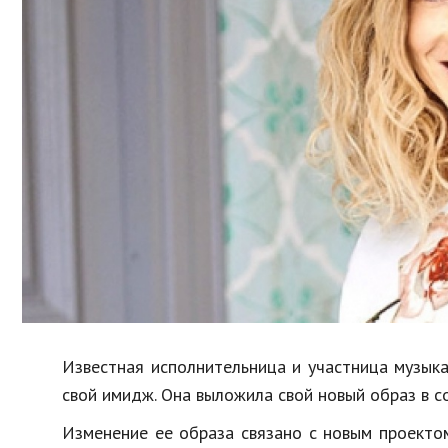
Образование
В мире
Культура
Авто, мото
Спорт
Знаменитости
Известная исполнительница и участница музык
свой имидж. Она выложила свой новый образ в со
Изменение ее образа связано с новым проекто