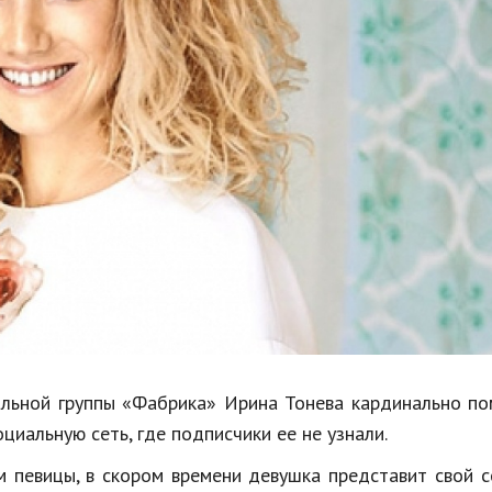
Недвижимость
Спорт и фитнес
Психология и отношения
Творчество и рукоделие
Разное
Работа и бизнес
Животные
Еда и напитки
Праздники и подарки
альной группы «Фабрика» Ирина Тонева кардинально п
циальную сеть, где подписчики ее не узнали.
м певицы, в скором времени девушка представит свой 