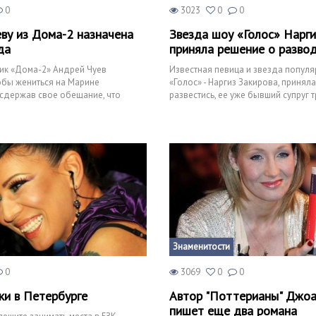
0
3023
0
0
ву из Дома-2 назначена
Звезда шоу «Голос» Нарги
да
приняла решение о разво
ик «Дома-2» Андрей Чуев
Известная певица и звезда попул
обы жениться на Марине
«Голос» - Наргиз Закирова, принял
сдержав свое обещание, что
развестись, ее уже бывший супруг 
ишет СтарХит. В соци
пользу с певицы со
Знаменитости
0
3069
0
0
ки в Петербурге
Автор "Поттерианы" Джоа
пишет еще два романа