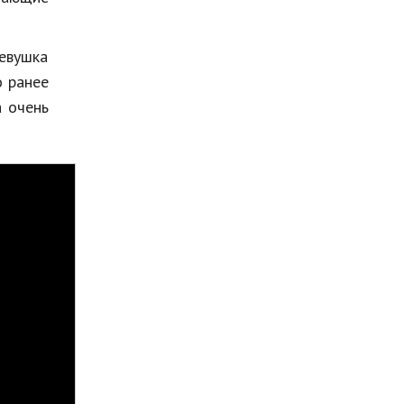
девушка
о ранее
а очень