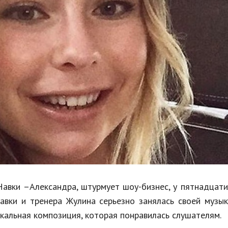
Недвижимость
Спорт и фитнес
Психология и отношения
Творчество и рукоделие
Разное
Работа и бизнес
Животные
Еда и напитки
Праздники и подарки
Навки –Александра, штурмует шоу-бизнес, у пятнадцат
авки и тренера Жулина серьезно занялась своей музы
ыкальная композиция, которая понравилась слушателям.