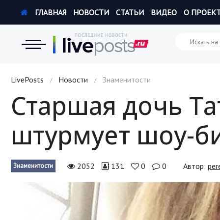
ГЛАВНАЯ
НОВОСТИ
СТАТЬИ
ВИДЕО
О ПРОЕК
Новости
LivePosts
Новости
Знаменитости
/
/
Старшая дочь Т
Экономика
штурмует шоу-б
Происшествия
Hi-Tech. Интернет
2052
131
0
0
Автор:
per
Знаменитости
Россия
Наука и техника
Политика