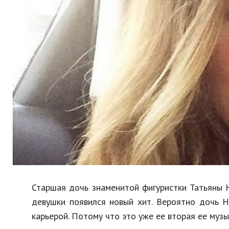
Образование
В мире
Культура
Авто, мото
Спорт
Знаменитости
Старшая дочь знаменитой фигуристки Татьяны 
девушки появился новый хит. Вероятно дочь Н
карьерой. Потому что это уже ее вторая ее муз