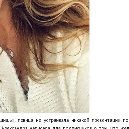
ишь», певица не устраивала никакой презентации по
и Александра написала для подписчиков о том, что ж