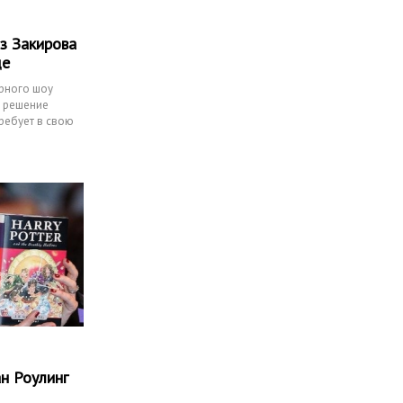
з Закирова
де
ярного шоу
а решение
требует в свою
н Роулинг