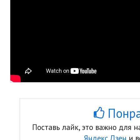
Понра
Поставь лайк, это важно для 
Яндекс.Дзен
и в