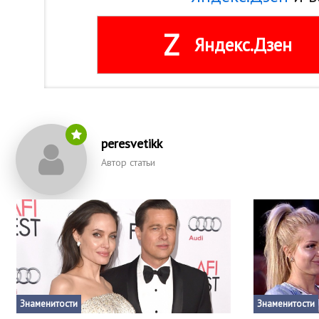
Z
Яндекс.Дзен
peresvetikk
Автор статьи
Знаменитости
Знаменитости