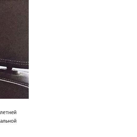
Мода и стиль
Бизнес
Хобби и развлечения
Финансы
Юриспруденция
Природа
Образование
Наука и технологии
илетней
кальной