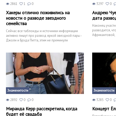
2861
1
0
3297
0
Хакеры отлично поживились на
Андрею Чуе
новости о разводе звездного
дата разво
семейства
Наконец участн
разводится, чт
Сейчас все таблоиды и источники информации
Африкантовой, 
активно пишут про развод яркой звездной пары -
свадьбе быть, п
Джоли и Брэда Питта, этим не преминули
воспользоваться мошенн
Знаменитости
Знаменитости
2892
0
0
3285
0
Миранда Керр рассекретила, когда
Концерт Ёл
будет её свадьба