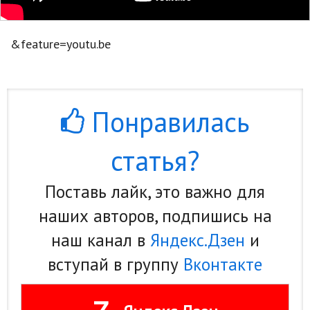
Природа
&feature=youtu.be
Образование
Наука и технологии
Понравилась
статья?
Поставь лайк, это важно для
наших авторов, подпишись на
наш канал в
Яндекс.Дзен
и
вступай в группу
Вконтакте