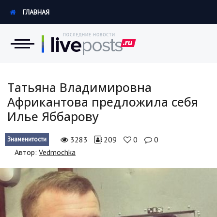
ГЛАВНАЯ
Новости
Татьяна Владимировна
Африкантова предложила себя
Экономика
Илье Яббарову
Происшествия
3283
209
0
0
Знаменитости
Hi-Tech. Интернет
Автор:
Vedmochka
Россия
Наука и техника
Политика