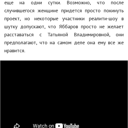
еще на одни сутки. Возможно, что после
Кинематограф
случившегося женщине придется просто покинуть
проект, но некоторые участники реалити-шоу в
Домашние животные
шутку допускают, что Яббаров просто не желает
Семья и дети
расставаться с Татьяной Владимировной, они
предполагают, что на самом деле она ему все же
Путешествия
нравится.
Строительство
Культура и общество
Мода и стиль
Бизнес
Хобби и развлечения
Финансы
Юриспруденция