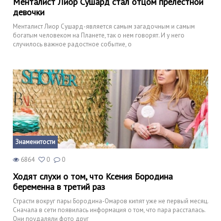
Менталист Лиор Сушард стал отцом прелестной
девочки
Менталист Лиор Сушард-является самым загадочным и самым
богатым человеком на Планете, так о нем говорят. И у него
случилось важное радостное событие, о
Знаменитости
6864
0
0
Ходят слухи о том, что Ксения Бородина
беременна в третий раз
Страсти вокруг пары Бородина-Омаров кипят уже не первый месяц.
Сначала в сети появилась информация о том, что пара рассталась.
Они поудаляли фото друг