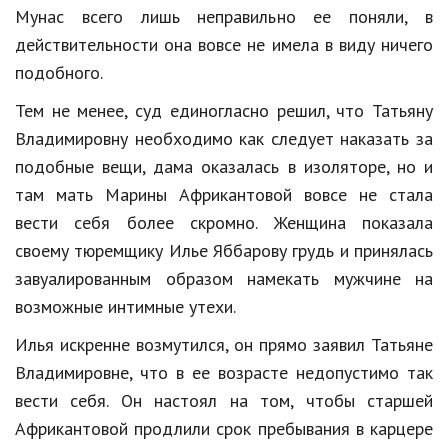
Hi-Tech. Интернет
Мунас всего лишь неправильно ее поняли, в
Авто, мото
действительности она вовсе не имела в виду ничего
подобного.
Дом и сад
Тем не менее, суд единогласно решил, что Татьяну
Недвижимость
Владимировну необходимо как следует наказать за
Спорт и фитнес
подобные вещи, дама оказалась в изоляторе, но и
там мать Марины Африкантовой вовсе не стала
Психология и отношения
вести себя более скромно. Женщина показала
Творчество и рукоделие
своему тюремщику Илье Яббарову грудь и принялась
завуалированным образом намекать мужчине на
Разное
возможные интимные утехи.
Работа и бизнес
Илья искренне возмутился, он прямо заявил Татьяне
Животные
Владимировне, что в ее возрасте недопустимо так
вести себя. Он настоял на том, чтобы старшей
Еда и напитки
Африкантовой продлили срок пребывания в карцере
Праздники и подарки