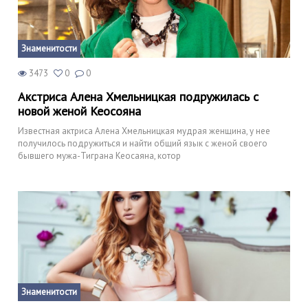
Знаменитости
3473
0
0
Акстриса Алена Хмельницкая подружилась с
новой женой Кеосояна
Известная актриса Алена Хмельницкая мудрая женщина, у нее
получилось подружиться и найти общий язык с женой своего
бывшего мужа-Тиграна Кеосаяна, котор
Знаменитости