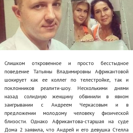
Образование
В мире
Культура
Авто, мото
Спорт
Слишком откровенное и просто бесстыдное
Знаменитости
поведение Татьяны Владимировны Африкантовой
Статьи
шокирует как ее коллег по телестройке, так и
поклонников реалити-шоу. Несколькими днями
назад солидную женщину обвинили в явном
Обзоры
заигрывании с Андреем Черкасовым и в
Рецепты
предложении молодому человеку физической
близости. Однако Африкантова-старшая на суде
Красота и здоровье
Дома 2 заявила, что Андрей и его девушка Стелла