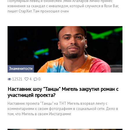
Популярный певец и бизнесмен Эмин Агаларов лично принес
извинения за скандал с инвалидом, который случился в Rose Bar,
пишет СтарХит.Там произошел очен
Знаменитости
12521
4
0
Наставник шоу "Танцы" Мигель закрутил роман с
участницей проекта?
Наставник проекта "Танцы" на ТНТ Мигель взорвал ленту с
комментариями к своим фотографиям в социальной сети. Дело в
том, что Мигель в своем Инстаграмме