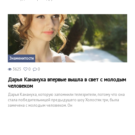
Знаменитости
3625
0
0
Дарья Канануха впервые вышла в свет с молодым
человеком
Дарья Канануха, которую запомнили телезрители, потому что она
стала победительницей предыдущего шоу Холостяк три, была
замечена с молодым человеком. Он