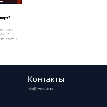
кар»?
адателем
оль? По
претендента",
Контакты
info@liveposts.ru