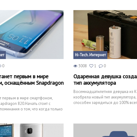
нет
Hi-Tech. Интернет
0
3008
1
0
танет первым в мире
Одаренная девушка созда
, оснащённым Snapdragon
тип аккумулятора
Восемнадцатилетняя девушка из 
изобрела новый тип аккумулятора,
ет первым в мире смартфоном,
способен зарядиться до 100% всег
pdragon 820.Начать стоит с
полминуты. Со слов Энди, она обу
поминания о том, что когда только
ься с