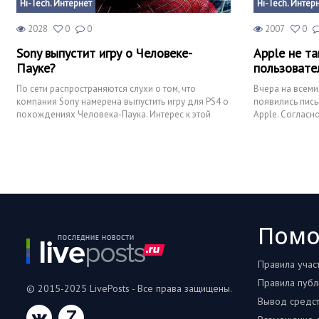
Hi-Tech. Интернет
Hi-Tech. Интер
2028
0
0
2007
0
Sony выпустит игру о Человеке-
Apple не та
Пауке?
пользовате
По сети распространяются слухи о том, что
Вчера на всеми
компания Sony намерена выпустить игру для PS4 о
появились пис
похождениях Человека-Паука. Интерес к этой
Apple. Согласн
новости довольно в
репутация Appl
Пом
Правила учас
Правила публ
© 2015-2025 LivePosts - Все права защищены.
Вывод средс
Z