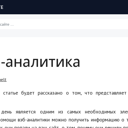
ТЕ
Статьи
-аналитика
Обзоры
Рецепты
helt
Красота и здоровье
й статье будет рассказано о том, что представляет
Hi-Tech. Интернет
Авто, мото
й день является одним из самых необходимых эле
помощи вэб-аналитики можно получить информацию о т
Дом и сад
ак они попали на ваш сайт, о том, почему они решили п