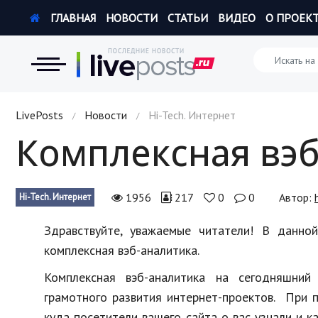
ГЛАВНАЯ
НОВОСТИ
СТАТЬИ
ВИДЕО
О ПРОЕК
Новости
LivePosts
Новости
Hi-Tech. Интернет
/
/
Комплексная вэб
Экономика
Происшествия
1956
217
0
0
Автор:
Hi-Tech. Интернет
Hi-Tech. Интернет
Здравствуйте, уважаемые читатели! В данно
Россия
комплексная вэб-аналитика.
Наука и техника
Комплексная вэб-аналитика на сегодняшни
грамотного развития интернет-проектов. При 
Политика
куда посетители вашего сайта о вас узнали и к