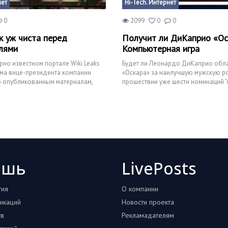
нет
Hi-Tech. Интернет
0
2099
0
0
к уж чиста перед
Получит ли ДиКаприо «Ос
лями
Компьютерная игра
рно известном портале Wiki Leaks
Будет ли Леонардо ДиКаприо обл
ьма вице-президента компании
«Оскара» за наилучшую мужскую р
о опубликованным материалам,
прошествии уже шести номинаций "
e не
актер стал одной из основны
ошь
LivePosts
тия
О компании
икаций
Новости проекта
тв
Рекламадателям