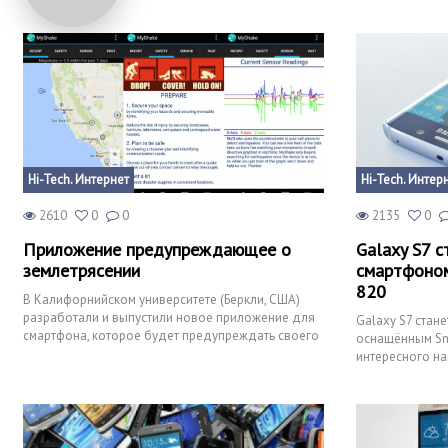
Hi-Tech. Интернет
Hi-Tech. Интер
2610
0
0
2135
0
Приложение предупреждающее о
Galaxy S7 с
землетрясении
смартфоном
820
В Калифорнийском университете (Беркли, США)
разработали и выпустили новое приложение для
Galaxy S7 стан
смартфона, которое будет предупреждать своего
оснащённым Sna
владельца про на
интересного на
начали появлят