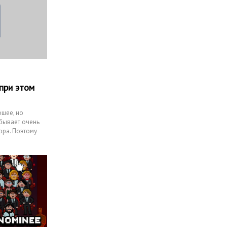
 при этом
ошее, но
бывает очень
ора. Поэтому