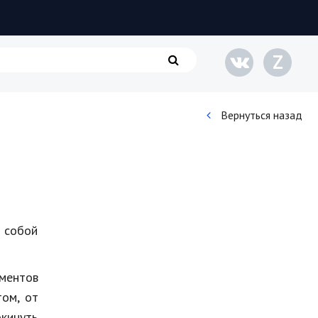
Z
Вернуться назад
Кинематограф
Домашние животные
Семья и дети
 собой
Путешествия
Строительство
ментов
ом, от
Культура и общество
окинуть