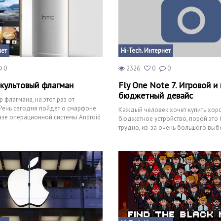
нет
Hi-Tech. Интернет
0
2326
0
0
 культовый флагман
Fly One Note 7. Игровой и
бюджетный девайс
 флагмана, на этот раз от
Речь сегодня пойдет о смарфоне
Каждый человек хочет купить хор
азе операционной системы Android
бюджетное устройство, порой это 
ртфон
трудно, из-за очень большого выб
проще почитать статьи