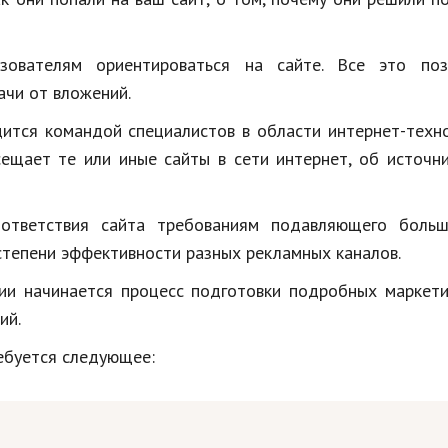
Недвижимость
Спорт и фитнес
зователям ориентироваться на сайте. Все это поз
ачи от вложений.
Психология и отношения
дится командой специалистов в области интернет-техн
Творчество и рукоделие
ещает те или иные сайты в сети интернет, об источн
Разное
Работа и бизнес
ответствия сайта требованиям подавляющего больш
степени эффективности разных рекламных каналов.
Животные
ии начинается процесс подготовки подробных маркети
Еда и напитки
ий.
Праздники и подарки
ебуется следующее: