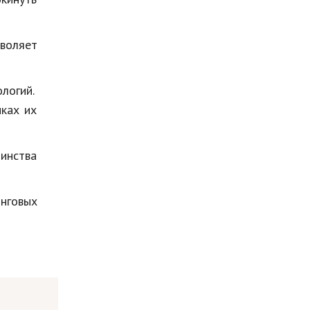
Мода и стиль
Бизнес
воляет
Хобби и развлечения
ологий.
Финансы
иках их
Юриспруденция
Природа
инства
Образование
нговых
Наука и технологии