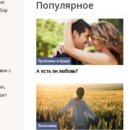
ки
Популярное
сбор
Проблемы в браке
вии с
А есть ли любовь?
х,
дит
Экономика