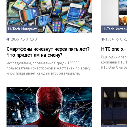
Hi-Tech. Интернет
Hi-Tech. Интер
2835
0
0
1984
0
Смартфоны исчезнут через пять лет?
HTC one x -
Что придет им на смену?
Еще один обзор
компании HTC. 
Исследование, проведенное среди 100000
HTC One X на б
пользователей смартфонов в 40 странах по всему
4. Данный сма
миру, показывает: каждый второй владелец
смарт-устройств считает,