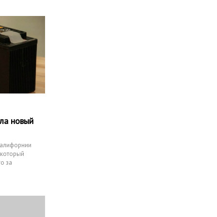
ла новый
Калифорнии
 который
о за