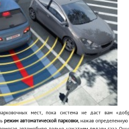
арковочных мест, пока система не даст вам «доб
ть
режим автоматической парковки
, нажав определенную
 помогая автомобилю только нажатием педали газа. Ощ