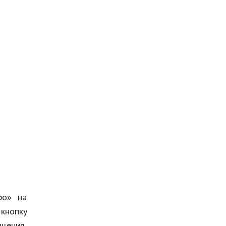
ро» на
 кнопку
ущения,