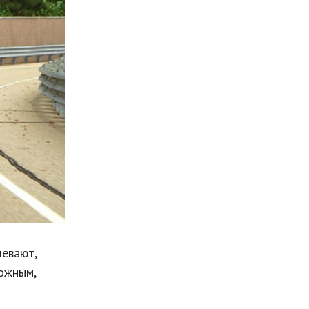
Мода и стиль
Бизнес
Хобби и развлечения
Финансы
Юриспруденция
Природа
Образование
Наука и технологии
левают,
ожным,