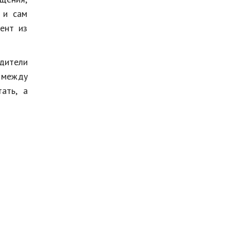
 и сам
ент из
одители
 между
ать, а