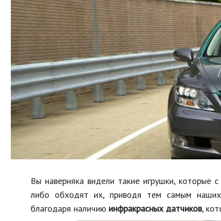
Образование
В мире
Культура
Авто, мото
Спорт
Знаменитости
Вы наверняка видели такие игрушки, которые с
либо обходят их, приводя тем самым наших
благодаря наличию
инфракрасных датчиков
, ко