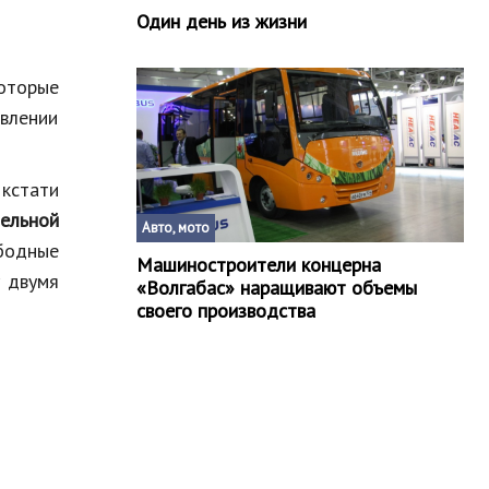
Один день из жизни
которые
явлении
кстати
ельной
Авто, мото
ободные
Машиностроители концерна
у двумя
«Волгабас» наращивают объемы
своего производства