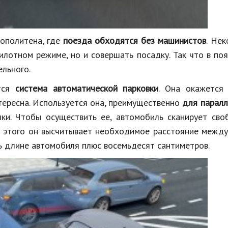
рополитена, где
поезда обходятся без машинистов
. Не
илотном режиме, но и совершать посадку. Так что в по
ельного.
ется
система автоматической парковки
. Она окажется 
ересна. Используется она, преимущественно
для паралл
чки. Чтобы осуществить ее, автомобиль сканирует св
я этого он высчитывает необходимое расстояние межд
 длине автомобиля плюс восемьдесят сантиметров.