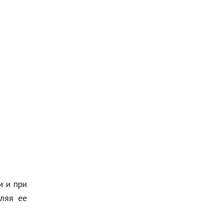
 и при
ляя ее