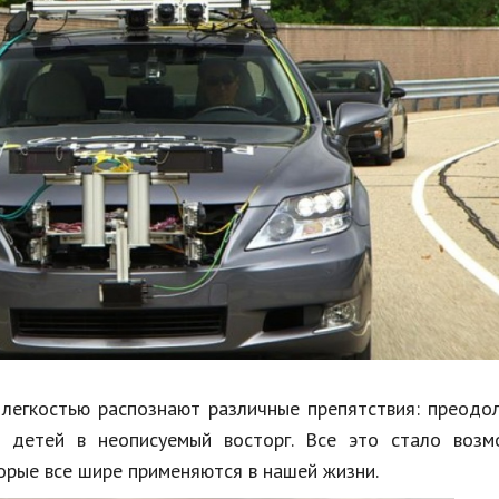
Недвижимость
Спорт и фитнес
Психология и отношения
Творчество и рукоделие
Разное
Работа и бизнес
Животные
Еда и напитки
Праздники и подарки
 легкостью распознают различные препятствия: преодо
 детей в неописуемый восторг. Все это стало возм
торые все шире применяются в нашей жизни.