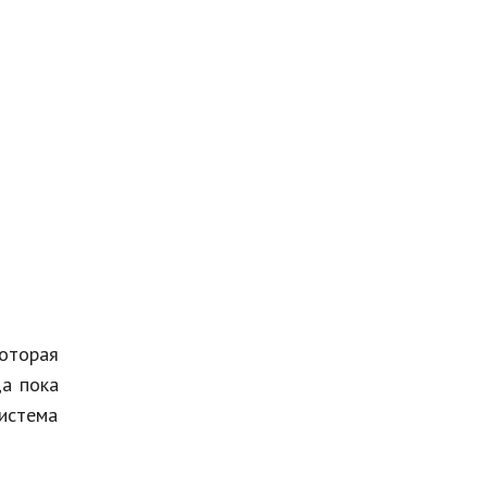
которая
да пока
истема