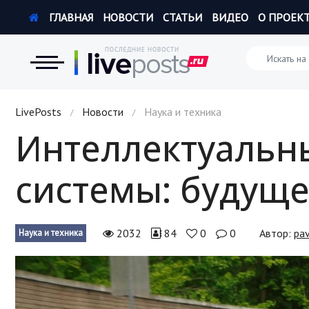
ГЛАВНАЯ
НОВОСТИ
СТАТЬИ
ВИДЕО
О ПРОЕК
Новости
LivePosts
Новости
Наука и техника
/
/
Интеллектуальн
Экономика
системы: будуще
Происшествия
Hi-Tech. Интернет
2032
84
0
0
Автор:
pa
Наука и техника
Россия
Наука и техника
Политика