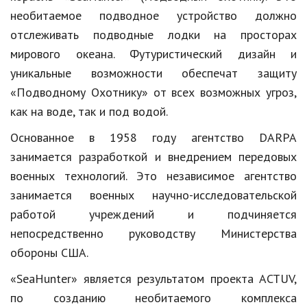
Образование
необитаемое подводное устройство должно
отслеживать подводные лодки на просторах
В мире
мирового океана. Футуристический дизайн и
Культура
уникальные возможности обеспечат защиту
«Подводному Охотнику» от всех возможных угроз,
Авто, мото
как на воде, так и под водой.
Спорт
Основанное в 1958 году агентство DARPA
Знаменитости
занимается разработкой и внедрением передовых
военных технологий. Это независимое агентство
Статьи
занимается военных научно-исследовательской
работой учреждений и подчиняется
Обзоры
непосредственно руководству Министерства
обороны США.
Рецепты
«SeaHunter» является результатом проекта ACTUV,
Красота и здоровье
по созданию необитаемого комплекса