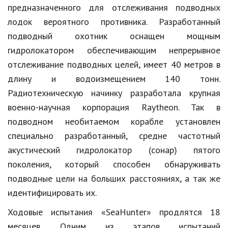
Hi-Tech. Интернет
предназначенного для отслеживания подводных
лодок вероятного противника. Разработанный
Авто, мото
подводный охотник оснащен мощным
Дом и сад
гидролокатором обеспечивающим непрерывное
Недвижимость
отслеживание подводных целей, имеет 40 метров в
длину и водоизмещением 140 тонн.
Спорт и фитнес
Радиотехническую начинку разработала крупная
Психология и отношения
военно-научная корпорация Raytheon. Так в
подводном необитаемом корабле установлен
Творчество и рукоделие
специально разработанный, средне частотный
Разное
акустический гидролокатор (сонар) пятого
поколения, который способен обнаруживать
Работа и бизнес
подводные цели на больших расстояниях, а так же
Животные
идентифицировать их.
Еда и напитки
Ходовые испытания «SeaHunter» продлятся 18
Праздники и подарки
месяцев. Одним из этапов испытаний