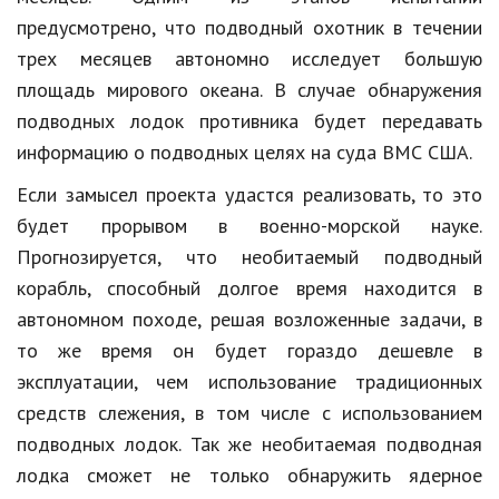
предусмотрено, что подводный охотник в течении
Кинематограф
трех месяцев автономно исследует большую
Домашние животные
площадь мирового океана. В случае обнаружения
подводных лодок противника будет передавать
Семья и дети
информацию о подводных целях на суда ВМС США.
Путешествия
Если замысел проекта удастся реализовать, то это
Строительство
будет прорывом в военно-морской науке.
Прогнозируется, что необитаемый подводный
Культура и общество
корабль, способный долгое время находится в
Мода и стиль
автономном походе, решая возложенные задачи, в
то же время он будет гораздо дешевле в
Бизнес
эксплуатации, чем использование традиционных
Хобби и развлечения
средств слежения, в том числе с использованием
Финансы
подводных лодок. Так же необитаемая подводная
лодка сможет не только обнаружить ядерное
Юриспруденция