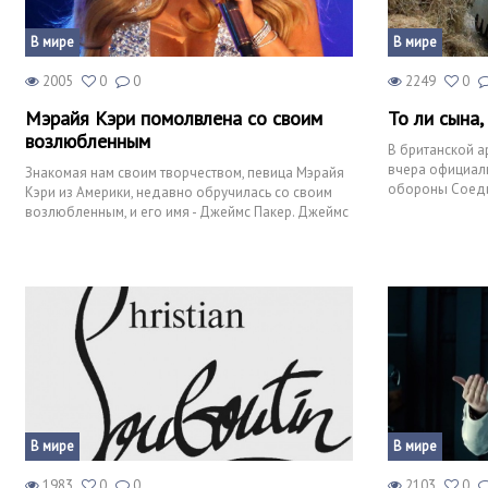
В мире
В мире
2005
0
0
2249
0
Мэрайя Кэри помолвлена со своим
То ли сына,
возлюбленным
В британской а
вчера официал
Знакомая нам своим творчеством, певица Мэрайя
обороны Соеди
Кэри из Америки, недавно обручилась со своим
возлюбленным, и его имя - Джеймс Пакер. Джеймс
является авст
В мире
В мире
1983
0
0
2103
0