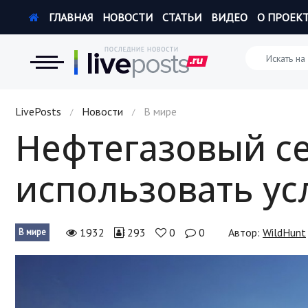
ГЛАВНАЯ
НОВОСТИ
СТАТЬИ
ВИДЕО
О ПРОЕК
Новости
LivePosts
Новости
В мире
/
/
Нефтегазовый се
Экономика
использовать усл
Происшествия
Hi-Tech. Интернет
1932
293
0
0
Автор:
WildHunt
В мире
Россия
Наука и техника
Политика