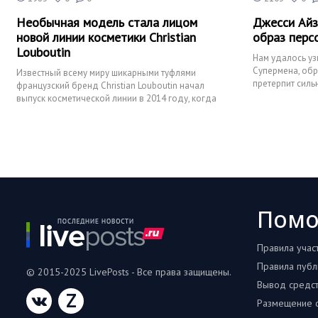
Необычная модель стала лицом
Джесси Айз
новой линии косметики Christian
образ перс
Louboutin
Нам удалось узн
Супермена, обр
Известный всему миру шикарными туфлями
претерпит силь
французский бренд Christian Louboutin начал
своим классич
выпуск косметической линии в 2014 году, когда
была выпущена линейка
Пом
Правила учас
Правила публ
© 2015-2025 LivePosts - Все права защищены.
Вывод средс
Z
Размещение с