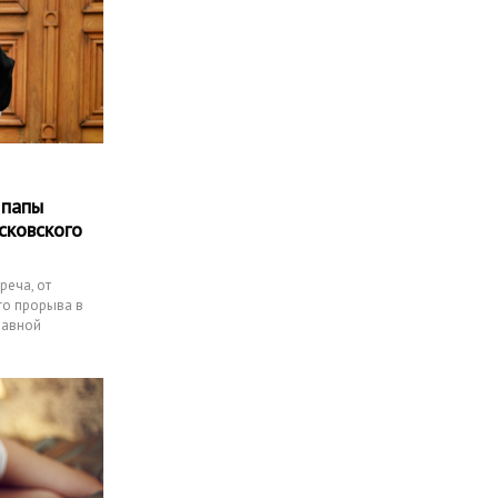
 папы
сковского
реча, от
го прорыва в
лавной