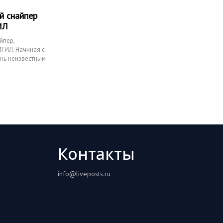
й снайпер
ИЛ
йпер,
ГИЛ. Начиная с
ень неизвестным
Контакты
info@liveposts.ru