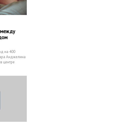
 между
дом
од на 400
пара Анджелина
 в центре