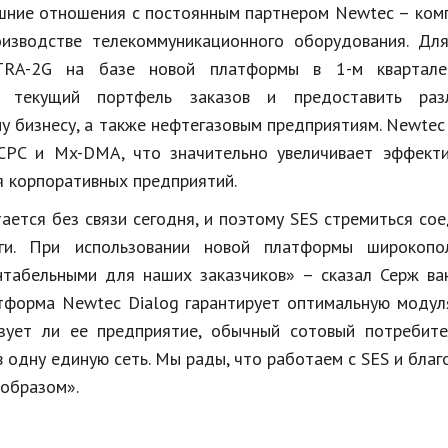
ешние отношения с постоянным партнером Newtec – ком
изводстве телекоммуникационного оборудования. Для
STRA-2G на базе новой платформы в 1-м квартал
 текущий портфель заказов и предоставить раз
у бизнесу, а также нефтегазовым предприятиям. Newtec
PC и Mx-DMA, что значительно увеличивает эффекти
я корпоративных предприятий.
ается без связи сегодня, и поэтому SES стремиться со
ги. При использовании новой платформы широкопо
табельными для наших заказчиков» – сказал Серж ван
тформа Newtec Dialog гарантирует оптимальную модул
зует ли ее предприятие, обычный сотовый потребите
в одну единую сеть. Мы рады, что работаем с SES и бла
 образом».