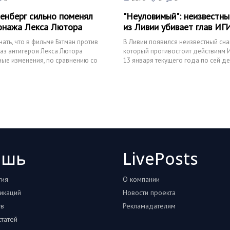
енберг сильно поменял
"Неуловимый": неизвестны
онажа Лекса Лютора
из Ливии убивает глав ИГ
ать, что в фильме Бэтман против
В Ливии появился неизвестный сна
аз антигероя Лекса Лютора
который противостоит действиям И
ные изменения, по сравнению со
13 января текущего года по сей д
еским
стрелком было ликв
ошь
LivePosts
тия
О компании
икаций
Новости проекта
тв
Рекламадателям
татей