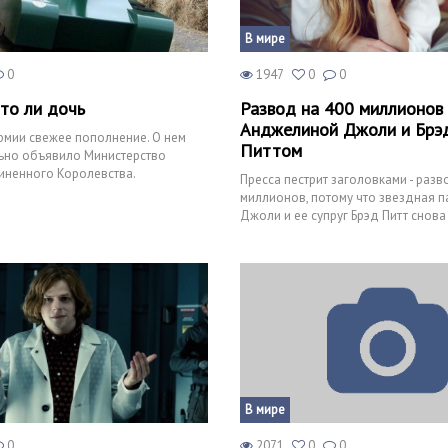
В мире
0
1947
0
0
 то ли дочь
Развод на 400 миллионов
Анджелиной Джоли и Брэ
рмии свежее пополнение. О нем
Питтом
ьно объявило Министерство
ненного Королевства.
Пресса пестрит заголовками - разв
миллионов, потому что звездная 
Джоли и ее супруг Брэд Питт снова
внимания общественн
В мире
0
2071
0
0