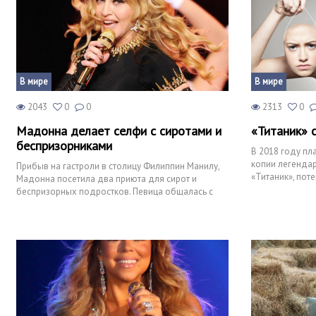
В мире
В мире
2043
0
0
2313
0
Мадонна делает селфи с сиротами и
«Титаник» с
беспризорниками
В 2018 году пл
копии легенда
Прибыв на гастроли в столицу Филиппин Манилу,
«Титаник», пот
Мадонна посетила два приюта для сирот и
в апреле 1912 
беспризорных подростков. Певица общалась с
детьми, играла, позвол