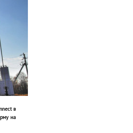
Мода и стиль
Бизнес
Хобби и развлечения
Финансы
Юриспруденция
Природа
Образование
Наука и технологии
nnect в
рму на