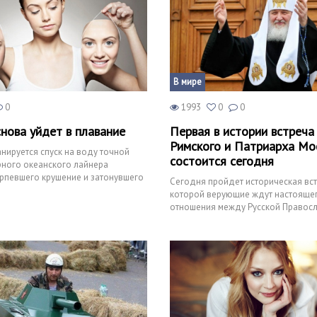
В мире
0
1993
0
0
нова уйдет в плавание
Первая в истории встреча
Римского и Патриарха Мо
анируется спуск на воду точной
состоится сегодня
рного океанского лайнера
ерпевшего крушение и затонувшего
Сегодня пройдет историческая вст
года на
которой верующие ждут настояще
отношения между Русской Правос
Церковью и Католической ветви.