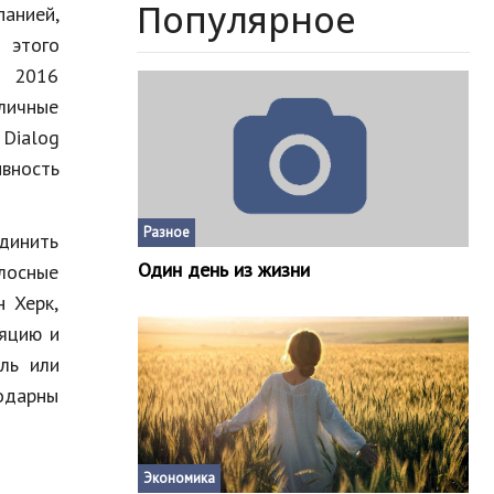
Популярное
панией,
 этого
е 2016
личные
 Dialog
вность
Разное
единить
Один день из жизни
лосные
 Херк,
яцию и
ль или
годарны
Экономика