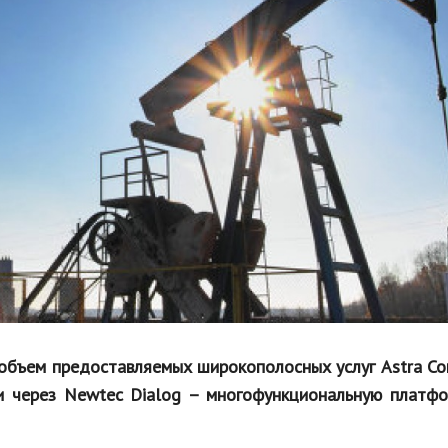
Недвижимость
Спорт и фитнес
Психология и отношения
Творчество и рукоделие
Разное
Работа и бизнес
Животные
Еда и напитки
Праздники и подарки
 объем предоставляемых широкополосных услуг Astra Co
и через Newtec Dialog – многофункциональную платфо