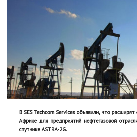
Образование
В мире
Культура
Авто, мото
Спорт
Знаменитости
В SES Techcom Services объявили, что расширят
Африке для предприятий нефтегазовой отрасл
спутнике ASTRA-2G.