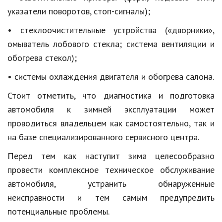
указатели поворотов, стоп-сигналы);
Кинематограф
• стеклоочистительные устройства («дворники»,
Домашние животные
омыватель лобового стекла; система вентиляции и
Семья и дети
обогрева стекол);
• системы охлаждения двигателя и обогрева салона.
Путешествия
Стоит отметить, что диагностика и подготовка
Строительство
автомобиля к зимней эксплуатации может
Культура и общество
проводиться владельцем как самостоятельно, так и
Мода и стиль
на базе специализированного сервисного центра.
Перед тем как наступит зима целесообразно
Бизнес
провести комплексное техническое обслуживание
Хобби и развлечения
автомобиля, устранить обнаруженные
Финансы
неисправности и тем самым предупредить
потенциальные проблемы.
Юриспруденция