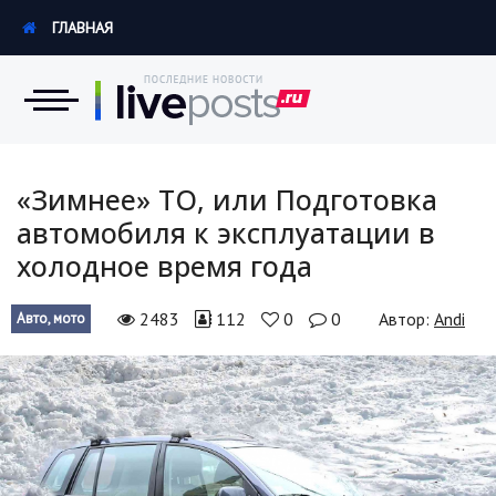
ГЛАВНАЯ
Новости
«Зимнее» ТО, или Подготовка
автомобиля к эксплуатации в
Экономика
холодное время года
Происшествия
2483
112
0
0
Автор:
Andi
Авто, мото
Hi-Tech. Интернет
Россия
Наука и техника
Политика