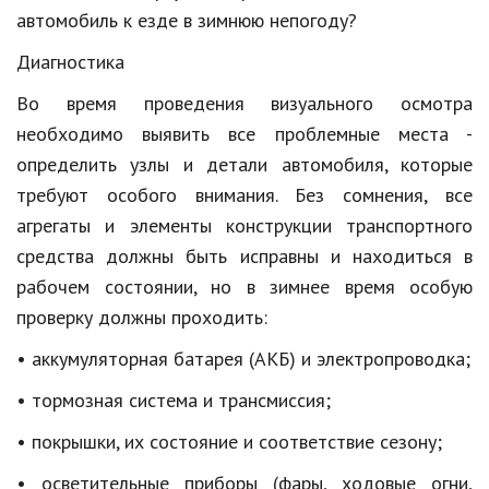
Hi-Tech. Интернет
автомобиль к езде в зимнюю непогоду?
Авто, мото
Диагностика
Дом и сад
Во время проведения визуального осмотра
необходимо выявить все проблемные места -
Недвижимость
определить узлы и детали автомобиля, которые
Спорт и фитнес
требуют особого внимания. Без сомнения, все
Психология и отношения
агрегаты и элементы конструкции транспортного
средства должны быть исправны и находиться в
Творчество и рукоделие
рабочем состоянии, но в зимнее время особую
Разное
проверку должны проходить:
Работа и бизнес
• аккумуляторная батарея (АКБ) и электропроводка;
Животные
• тормозная система и трансмиссия;
Еда и напитки
• покрышки, их состояние и соответствие сезону;
• осветительные приборы (фары, ходовые огни,
Праздники и подарки