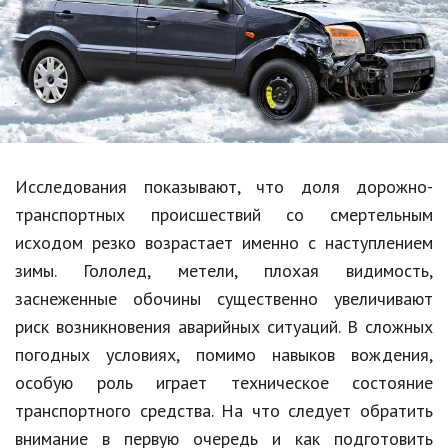
Образование
В мире
Культура
Авто, мото
Спорт
Исследования показывают, что доля дорожно-
транспортных происшествий со смертельным
Знаменитости
исходом резко возрастает именно с наступлением
Статьи
зимы. Гололед, метели, плохая видимость,
заснеженные обочины существенно увеличивают
риск возникновения аварийных ситуаций. В сложных
Обзоры
погодных условиях, помимо навыков вождения,
Рецепты
особую роль играет техническое состояние
транспортного средства. На что следует обратить
Красота и здоровье
внимание в первую очередь и как подготовить