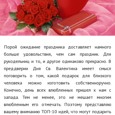
Образование
В мире
Культура
Авто, мото
Спорт
Порой ожидание праздника доставляет намного
больше удовольствия, чем сам праздник. Для
Знаменитости
рукодельниц и то, и другое одинаково прекрасно. В
Статьи
преддверии Дня Св. Валентина имеет смысл
поговорить о том, какой подарок для близкого
человека можно изготовить собственноручно.
Обзоры
Конечно, день всех влюбленных пришел к нам с
Рецепты
запада. Тем не менее, это не мешает многим
влюбленным его отмечать. Поэтому представляю
Красота и здоровье
вашему вниманию ТОП-10 идей, что могут подарить