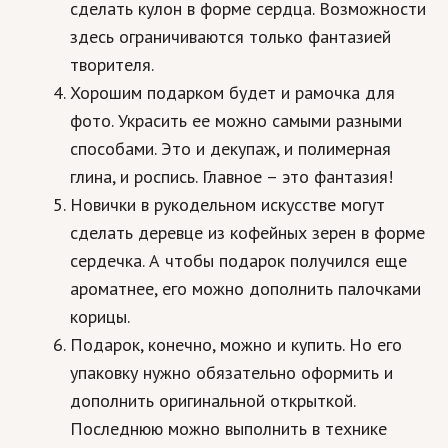
сделать кулон в форме сердца. Возможности
Кинематограф
здесь ограничиваются только фантазией
творителя.
Домашние животные
Хорошим подарком будет и рамочка для
Семья и дети
фото. Украсить ее можно самыми разными
способами. Это и декупаж, и полимерная
Путешествия
глина, и роспись. Главное – это фантазия!
Строительство
Новички в рукодельном искусстве могут
сделать деревце из кофейных зерен в форме
Культура и общество
сердечка. А чтобы подарок получился еще
Мода и стиль
ароматнее, его можно дополнить палочками
Бизнес
корицы.
Подарок, конечно, можно и купить. Но его
Хобби и развлечения
упаковку нужно обязательно оформить и
Финансы
дополнить оригинальной открыткой.
Последнюю можно выполнить в технике
Юриспруденция