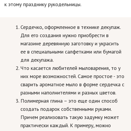
Hi-Tech. Интернет
к этому празднику рукодельницы.
Авто, мото
Дом и сад
Сердечко, оформленное в технике декупаж.
Для его создания нужно приобрести в
Недвижимость
магазине деревянную заготовку и украсить
Спорт и фитнес
ее в специальными салфетками или бумагой
Психология и отношения
для декупажа.
Что касается любителей мыловарения, то у
Творчество и рукоделие
них море возможностей. Самое простое - это
Разное
сварить ароматное мыло в форме сердечка с
разными наполнителями и разных цветов.
Работа и бизнес
Полимерная глина – это еще один способ
Животные
создать подарок собственными руками.
Причем реализовать такую задумку может
Еда и напитки
практически каждый. К примеру, можно
Праздники и подарки