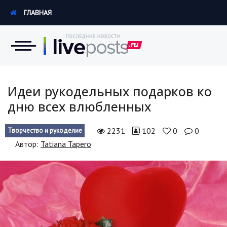
ГЛАВНАЯ
Новости
Идеи рукодельных подарков ко
дню всех влюбленных
Экономика
2231
102
0
0
Творчество и рукоделие
Происшествия
Автор:
Tatiana Tapero
Hi-Tech. Интернет
Россия
Наука и техника
Политика