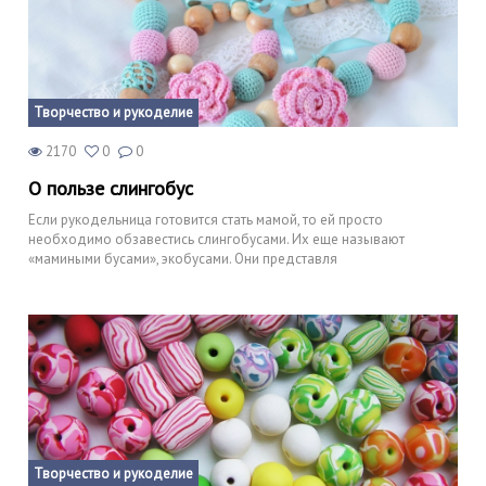
Творчество и рукоделие
2170
0
0
О пользе слингобус
Если рукодельница готовится стать мамой, то ей просто
необходимо обзавестись слингобусами. Их еще называют
«мамиными бусами», экобусами. Они представля
Творчество и рукоделие