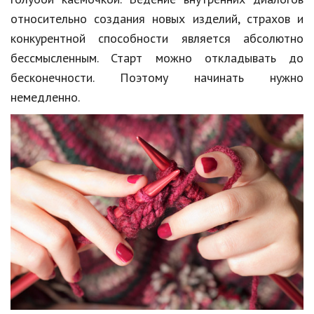
Hi-Tech. Интернет
относительно создания новых изделий, страхов и
Авто, мото
конкурентной способности является абсолютно
бессмысленным. Старт можно откладывать до
Дом и сад
бесконечности. Поэтому начинать нужно
Недвижимость
немедленно.
Спорт и фитнес
Психология и отношения
Творчество и рукоделие
Разное
Работа и бизнес
Животные
Еда и напитки
Праздники и подарки