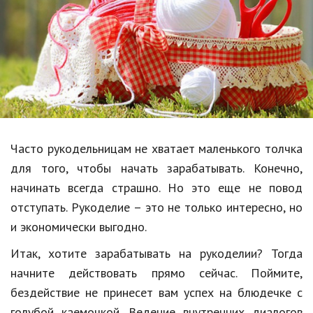
Образование
В мире
Культура
Авто, мото
Спорт
Часто рукодельницам не хватает маленького толчка
Знаменитости
для того, чтобы начать зарабатывать. Конечно,
Статьи
начинать всегда страшно. Но это еще не повод
отступать. Рукоделие – это не только интересно, но
и экономически выгодно.
Обзоры
Итак, хотите зарабатывать на рукоделии? Тогда
Рецепты
начните действовать прямо сейчас. Поймите,
Красота и здоровье
бездействие не принесет вам успех на блюдечке с
голубой каемочкой. Ведение внутренних диалогов