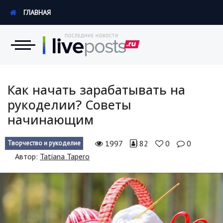
ГЛАВНАЯ
Новости
Как начать зарабатывать на
рукоделии? Советы
Экономика
начинающим
Происшествия
1997
82
0
0
Творчество и рукоделие
Hi-Tech. Интернет
Автор:
Tatiana Tapero
Россия
Наука и техника
Политика