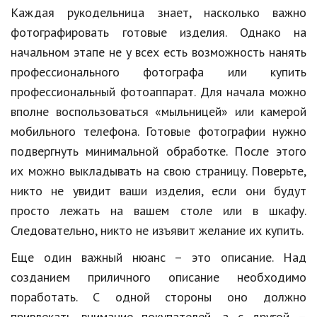
Каждая рукодельница знает, насколько важно
Кинематограф
фотографировать готовые изделия. Однако на
начальном этапе не у всех есть возможность нанять
Домашние животные
профессионального фотографа или купить
Семья и дети
профессиональный фотоаппарат. Для начала можно
Путешествия
вполне воспользоваться «мыльницей» или камерой
мобильного телефона. Готовые фотографии нужно
Строительство
подвергнуть минимальной обработке. После этого
Культура и общество
их можно выкладывать на свою страницу. Поверьте,
никто не увидит ваши изделия, если они будут
Мода и стиль
просто лежать на вашем столе или в шкафу.
Бизнес
Следовательно, никто не изъявит желание их купить.
Хобби и развлечения
Еще один важный нюанс – это описание. Над
созданием приличного описание необходимо
Финансы
поработать. С одной стороны оно должно
Юриспруденция
привлекать внимание покупателей, а с другой –