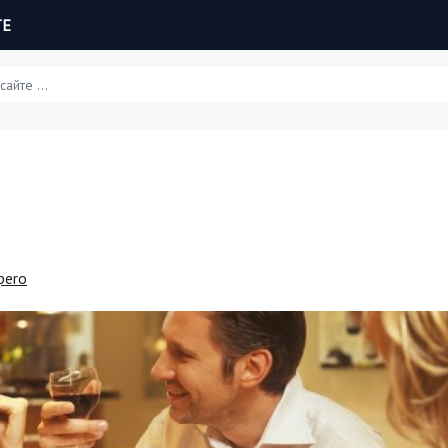
ТЕ
Статьи
Обзоры
Рецепты
pero
Красота и здоровье
Hi-Tech. Интернет
Авто, мото
Дом и сад