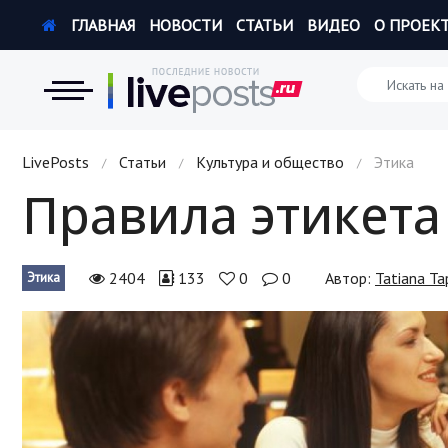
ГЛАВНАЯ
НОВОСТИ
СТАТЬИ
ВИДЕО
О ПРОЕК
Новости
LivePosts
Статьи
Культура и общество
Этика
/
/
/
Правила этикета
Экономика
Происшествия
2404
133
0
0
Автор:
Tatiana Ta
Этика
Hi-Tech. Интернет
Россия
Наука и техника
Политика