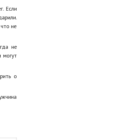
г. Если
дарили.
 что не
гда не
 могут
орить о
Мужчина