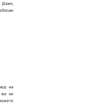
. Даже,
 обязан
люд на
 же не
 можете