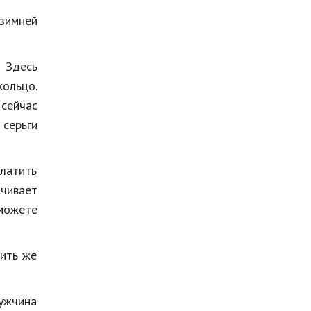
 зимней
 Здесь
кольцо.
сейчас
 серьги
платить
ачивает
можете
дить же
ужчина