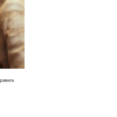
Мода и стиль
Бизнес
Хобби и развлечения
Финансы
Юриспруденция
Природа
Образование
Наука и технологии
правила