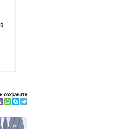
 в
и сохраните