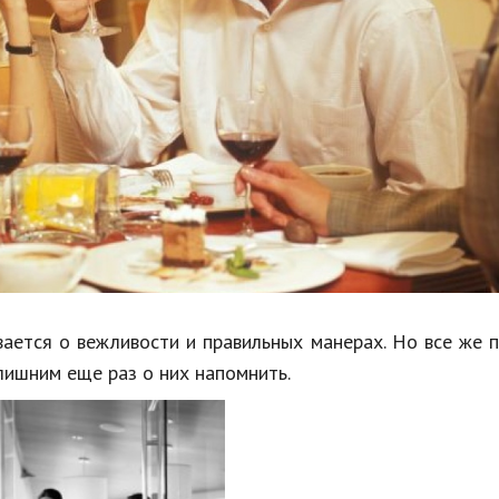
Недвижимость
Спорт и фитнес
Психология и отношения
Творчество и рукоделие
Разное
Работа и бизнес
Животные
Еда и напитки
ается о вежливости и правильных манерах. Но все же 
 лишним еще раз о них напомнить.
Праздники и подарки