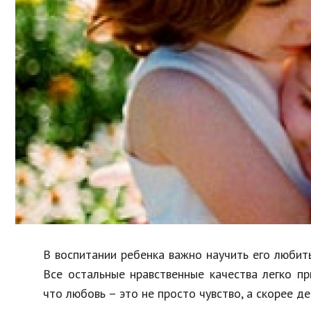
Образование
В мире
Культура
Авто, мото
Спорт
Знаменитости
В воспитании ребенка важно научить его любит
Все остальные нравственные качества легко п
что любовь – это не просто чувство, а скорее д