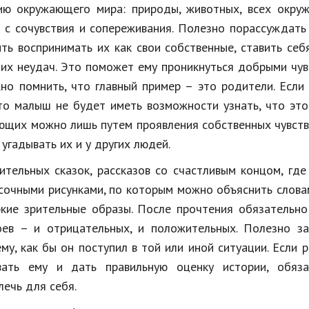
ию окружающего мира: природы, животных, всех окру
т с сочувствия и сопереживания. Полезно порассуждать
ить воспринимать их как свои собственные, ставить себ
а их неудач. Это поможет ему проникнуться добрыми чу
но помнить, что главный пример – это родители. Если
то малыш не будет иметь возможности узнать, что это
ющих можно лишь путем проявления собственных чувств
угадывать их и у других людей.
ельных сказок, рассказов со счастливым концом, где
сочными рисунками, по которым можно объяснить слова
ркие зрительные образы. После прочтения обязательн
ев – и отрицательных, и положительных. Полезно за
у, как бы он поступил в той или иной ситуации. Если 
вать ему и дать правильную оценку истории, обяза
лечь для себя.