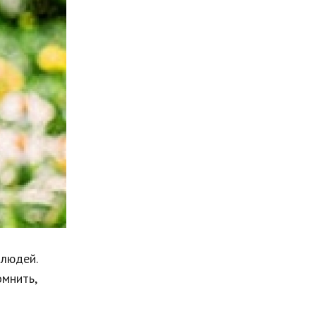
Мода и стиль
Бизнес
Хобби и развлечения
Финансы
Юриспруденция
Природа
Образование
Наука и технологии
 людей.
омнить,