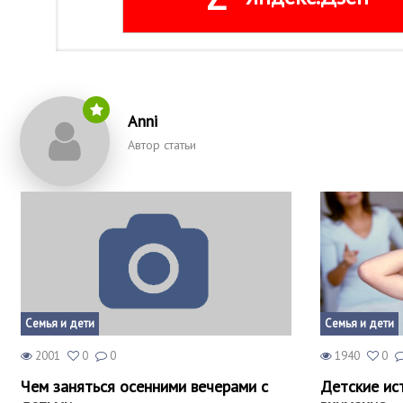
Anni
Автор статьи
Семья и дети
Семья и дети
2001
0
0
1940
0
Чем заняться осенними вечерами с
Детские ист