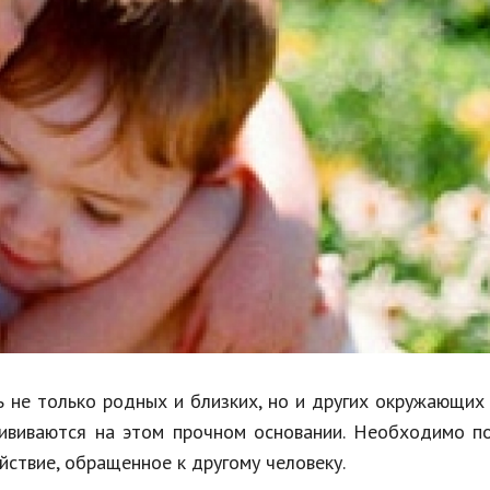
Недвижимость
Спорт и фитнес
Психология и отношения
Творчество и рукоделие
Разное
Работа и бизнес
Животные
Еда и напитки
Праздники и подарки
ь не только родных и близких, но и других окружающих
рививаются на этом прочном основании. Необходимо п
ействие, обращенное к другому человеку.