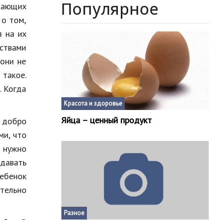
Популярное
жающих
 о том,
я на их
вствами
 они не
 такое.
. Когда
Красота и здоровье
Яйца – ценный продукт
 добро
ми, что
о нужно
давать
ребенок
тельно
Разное