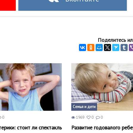
Поделитесь ил
Семья и дети
0
1969
0
0
ерики: стоит ли спектакль
Развитие годовалого ребе