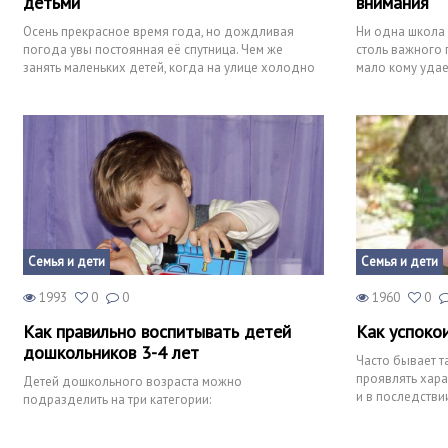
детьми
внимания
Осень прекрасное время года, но дождливая
Ни одна школа 
погода увы постоянная её спутница. Чем же
столь важного п
занять маленьких детей, когда на улице холодно
мало кому удает
и сыро? Предлагаю ва
данному стрес
Семья и дети
Семья и дети
1993
0
0
1960
0
Как правильно воспитывать детей
Как успоко
дошкольников 3-4 лет
Часто бывает т
проявлять хара
Детей дошкольного возраста можно
и в последствии
подразделить на три категории:
успокоить его 