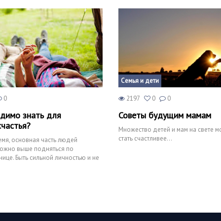
Семья и дети
0
2197
0
0
димо знать для
Советы будущим мамам
счастья?
Множество детей и мам на свете м
стать счастливее...
мя, основная часть людей
можно выше подняться по
нице. Быть сильной личностью и не
тает каждый ч