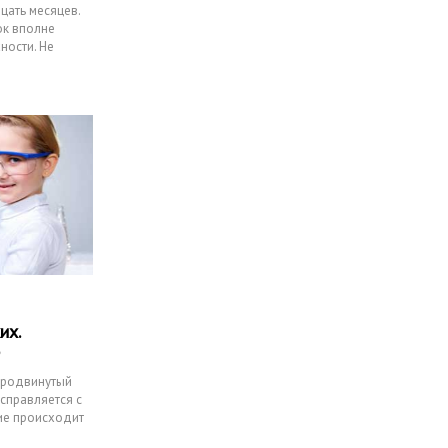
цать месяцев.
ок вполне
ности. Не
их.
продвинутый
 справляется с
ие происходит