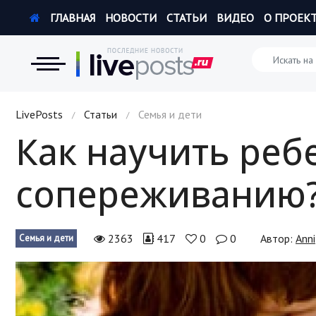
ГЛАВНАЯ
НОВОСТИ
СТАТЬИ
ВИДЕО
О ПРОЕК
Новости
LivePosts
Статьи
Семья и дети
/
/
Как научить реб
Экономика
сопереживанию
Происшествия
Hi-Tech. Интернет
2363
417
0
0
Автор:
Anni
Семья и дети
Россия
Наука и техника
Политика