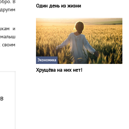
обро. В
Один день из жизни
другим
шкам и
ь малыш
к своим
Экономика
Хрущёва на них нет!
 в