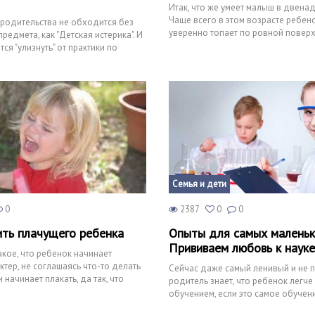
Итак, что же умеет малыш в двенад
Чаще всего в этом возрасте ребен
родительства не обходится без
уверенно топает по ровной поверх
редмета, как "Детская истерика". И
переживайте, если эт
ся "улизнуть" от практики по
Семья и дети
0
2387
0
0
ить плачущего ребенка
Опыты для самых маленьк
Прививаем любовь к науке
акое, что ребенок начинает
ктер, не соглашаясь что-то делать
Сейчас даже самый ленивый и не 
 начинает плакать, да так, что
родитель знает, что ребенок легче
оч
обучением, если это самое обучен
в игровой форм