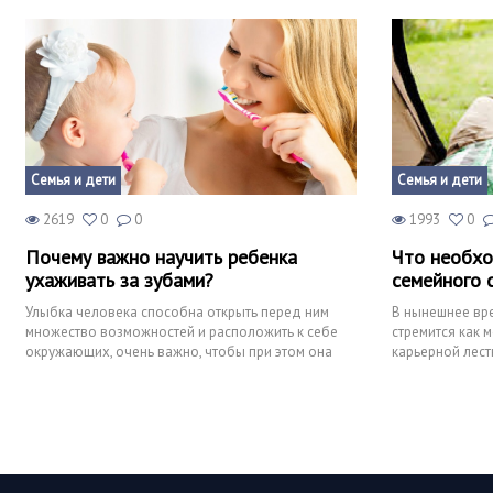
Семья и дети
Семья и дети
2619
0
0
1993
0
Почему важно научить ребенка
Что необхо
ухаживать за зубами?
семейного 
Улыбка человека способна открыть перед ним
В нынешнее вре
множество возможностей и расположить к себе
стремится как 
окружающих, очень важно, чтобы при этом она
карьерной лест
была красивой, а это
зависимым меч