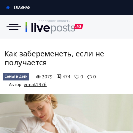
ГЛАВНАЯ
Новости
Как забеременеть, если не
получается
Экономика
2079
474
0
0
Семья и дети
Происшествия
Автор:
ermak1976
Hi-Tech. Интернет
Россия
Наука и техника
Политика