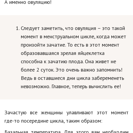
А именно овуляцию!
Кинематограф
Домашние животные
Следует заметить, что овуляция – это такой
Семья и дети
момент в менструальном цикле, когда может
произойти зачатие. То есть в этот момент
Путешествия
образовавшаяся зрелая яйцеклетка
Строительство
способна к зачатию плода. Она живет не
более 2 суток. Это очень важно запомнить!
Культура и общество
Ведь в оставшиеся дни цикла забеременеть
Мода и стиль
невозможно. Главное, теперь вычислить ее!
Бизнес
Хобби и развлечения
Зачастую все женщины улавливают этот момент
Финансы
где-то посередине цикла, таким образом:
Юриспруденция
Базальная температура. Для этого вам необходим