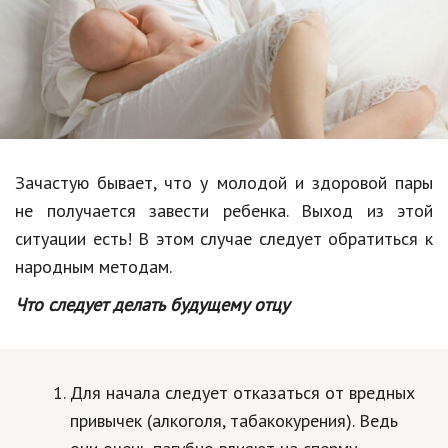
Образование
В мире
Культура
Авто, мото
Спорт
Зачастую бывает, что у молодой и здоровой пары
не получается завести ребенка. Выход из этой
Знаменитости
ситуации есть! В этом случае следует обратиться к
Статьи
народным методам.
Что следует делать будущему отцу
Обзоры
Рецепты
Для начала следует отказаться от вредных
Красота и здоровье
привычек (алкоголя, табакокурения). Ведь