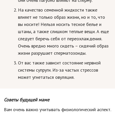
они очень пагубно влияют на сперму.
Hi-Tech. Интернет
На качество семенной жидкости также
Авто, мото
влияет не только образ жизни, но и то, что
Дом и сад
вы носите! Нельзя носить тесное белье и
штаны, а также слишком теплые вещи. А еще
Недвижимость
следует беречь себя от переохлаждения.
Спорт и фитнес
Очень вредно много сидеть – сидячий образ
Психология и отношения
жизни разрушает сперматозоиды.
Творчество и рукоделие
От вас также зависит состояние нервной
системы супруги. Из-за частых стрессов
Разное
может угнетаться овуляция.
Работа и бизнес
Животные
Советы будущей маме
Еда и напитки
Вам очень важно учитывать физиологический аспект.
Праздники и подарки