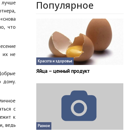
Популярное
 лучше
ртнера,
«снова
но, что
несение
о их не
Красота и здоровье
Яйца – ценный продукт
 Добрые
 дому.
личное
аться с
бежит к
и, ведь
Разное