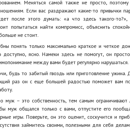
рованием. Меняться самой также не просто, поэтому
ношениям. Если вас раздражают какие-то привычки па
дет после этого думать: «а что здесь такого-то?», 
тоит попытаться найти компромисс, объяснить спокой
больше не стоит.
обны понять только максимально краткое и четкое до
 доступно, ясно. Намеки здесь не помогут, он прост
аимопонимание между вами будет регулярно нарушаться.
чи, будь то забитый гвоздь или приготовление ужина.
ющий раз он с еще большей радостью поможет вам по
аботу.
о муж – это собственность, тем самым ограничивают 
тобы муж общался только с вами, отпустите его пообщ
рные игры. Поверьте, он это оценит, соскучится и при
тсутствия займитесь своими, полезными для себя делам