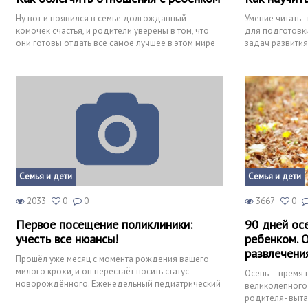
Ну вот и появился в семье долгожданный
Умение читать 
комочек счастья, и родители уверены в том, что
для подготовки
они готовы отдать все самое лучшее в этом мире
задач развития
малышу. И любовь,
азбуку, знает
Семья и дети
Семья и дети
2033
0
0
3667
0
Первое посещение поликлиники:
90 дней осе
учесть все нюансы!
ребенком. О
развлечения
Прошёл уже месяц с момента рождения вашего
милого крохи, и он перестаёт носить статус
Осень – время
новорождённого. Еженедельный педиатрический
великолепного 
патронаж позади. Тепе
родителя- выта