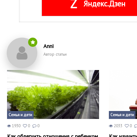
Z
Яндекс.Дзен
Anni
Автор статьи
Семья и дети
Семья и дети
1930
0
0
2033
0
Как облегчить отношения с ребенком
Как научит