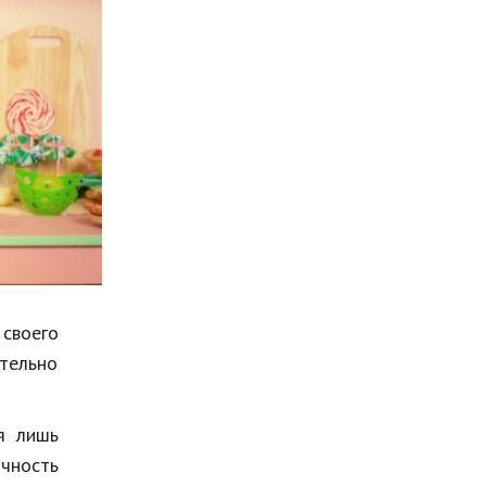
Мода и стиль
Бизнес
Хобби и развлечения
Финансы
Юриспруденция
Природа
Образование
Наука и технологии
своего
ательно
я лишь
ичность