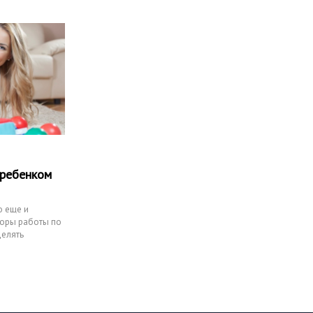
 ребенком
о еще и
Горы работы по
делять