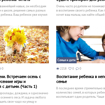
- важнейший навык, он необходим
Очень часто родители не понимают
 к школе, решения самых разных
в воспитании своего ребенка. Как 
 ребенка. Ваш ребенок уже изучил
хочет ваш малыш, как найти общий 
объяснить, что хоро
Семья и дети
0
2218
0
0
ни. Встречаем осень с
Воспитание ребенка в не
сенние игры и
семье
 с детьми. (Часть 1)
В последнее время стремительно в
количество семей, в которых ребе
 прохлады, дождика, и однозначно
воспитывает один родитель. Чаще 
осеннего леса. И задача любого
является женщина. На хрупкие пле
щить свое чадо на улицу и