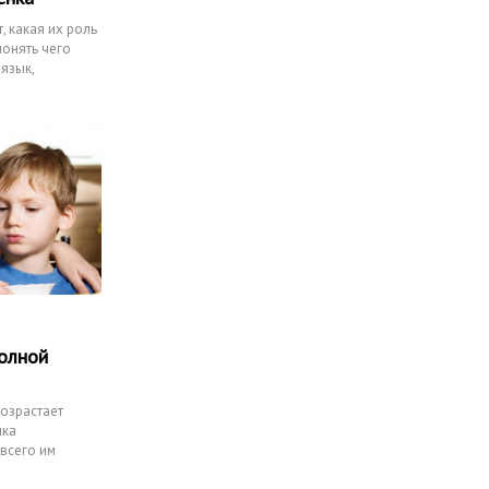
, какая их роль
понять чего
язык,
полной
озрастает
нка
всего им