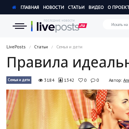
ГЛАВНАЯ
НОВОСТИ
СТАТЬИ
ВИДЕО
О ПРОЕК
Новости
LivePosts
Статьи
Семья и дети
/
/
Правила идеаль
Экономика
Происшествия
3184
1342
0
0
Автор:
An
Семья и дети
Hi-Tech. Интернет
Россия
Наука и техника
Политика