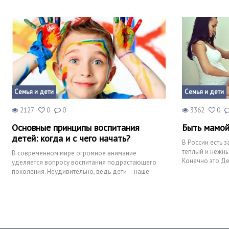
показать во все
Семья и дети
Семья и дети
2127
0
0
3362
0
Основные принципы воспитания
Быть мамой 
детей: когда и с чего начать?
В России есть 
теплый и нежны
В современном мире огромное внимание
Конечно это Де
уделяется вопросу воспитания подрастающего
поколения. Неудивительно, ведь дети – наше
будущее, именно от них завис