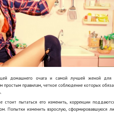
Недвижимость
Спорт и фитнес
Психология и отношения
Творчество и рукоделие
Разное
Работа и бизнес
Животные
Еда и напитки
ицей домашнего очага и самой лучшей женой для 
ким простым правилам, четкое соблюдение которых обяз
Праздники и подарки
.
Не стоит пытаться его изменить, коррекции поддаютс
лом. Попытки изменить взрослую, сформировавшуюся л