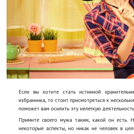
Образование
В мире
Культура
Авто, мото
Спорт
Знаменитости
Если вы хотите стать истинной хранительн
избранника, то стоит присмотреться к несколь
поможет вам осилить эту нелегкую деятельность
Примите своего мужа таким, какой он есть. 
некоторые аспекты, но никак не человек в це