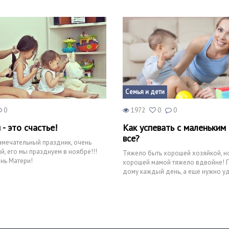
й её
Семья и дети
0
1972
0
0
- это счастье!
Как успевать с маленьким
все?
замечательный праздник, очень
й, его мы празднуем в ноябре!!!
Тяжело быть хорошей хозяйкой, н
нь Матери!
хорошей мамой тяжело вдвойне! 
дому каждый день, а еще нужно у
внимание ребенку! Как известн