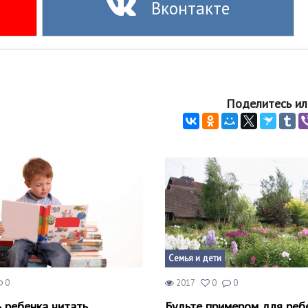
Вконтакте
Поделитесь ил
Семья и дети
0
2017
0
0
ь ребенка читать
Будьте примером для реб