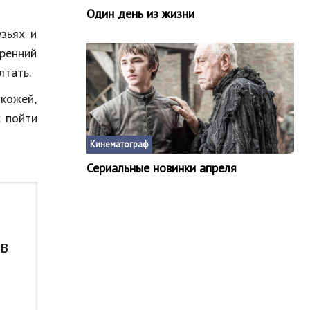
Один день из жизни
узьях и
кренний
лтать.
кожей,
с пойти
Кинематограф
Сериальные новинки апреля
 в