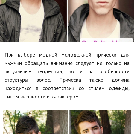
Образование
В мире
Культура
Авто, мото
Спорт
При выборе модной молодежной прически для
мужчин обращать внимание следует не только на
Знаменитости
актуальные тенденции, но и на особенности
Статьи
структуры волос. Прическа также должна
находиться в соответствии со стилем одежды,
типом внешности и характером.
Обзоры
Рецепты
Красота и здоровье