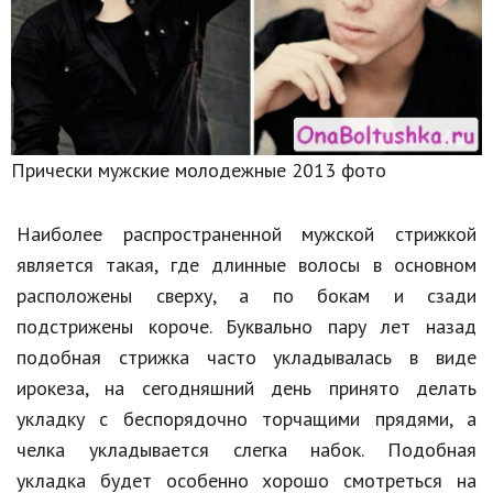
Кинематограф
Домашние животные
Семья и дети
Прически мужские молодежные 2013 фото
Путешествия
Строительство
Наиболее распространенной мужской стрижкой
Культура и общество
является такая, где длинные волосы в основном
расположены сверху, а по бокам и сзади
Мода и стиль
подстрижены короче. Буквально пару лет назад
Бизнес
подобная стрижка часто укладывалась в виде
ирокеза, на сегодняшний день принято делать
Хобби и развлечения
укладку с беспорядочно торчащими прядями, а
Финансы
челка укладывается слегка набок. Подобная
Юриспруденция
укладка будет особенно хорошо смотреться на