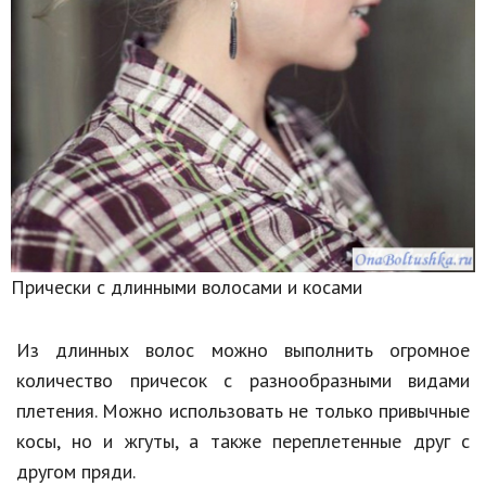
Кинематограф
Домашние животные
Семья и дети
Путешествия
Строительство
Культура и общество
Прически с длинными волосами и косами
Мода и стиль
Бизнес
Из длинных волос можно выполнить огромное
количество причесок с разнообразными видами
Хобби и развлечения
плетения. Можно использовать не только привычные
Финансы
косы, но и жгуты, а также переплетенные друг с
другом пряди.
Юриспруденция