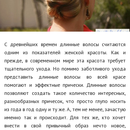
Образование
В мире
Культура
Авто, мото
С древнейших времен длинные волосы считаются
Спорт
одним из показателей женской красоты. Как и
прежде, в современном мире эта красота требует
Знаменитости
тщательного ухода. Но помимо заботливого ухода
Статьи
представить длинные волосы во всей красе
помогают и эффектные прически. Длинные волосы
позволяют создать такое количество интересных,
Обзоры
разнообразных причесок, что просто глупо носить
Рецепты
из года в год одну и ту же. А, тем не менее, зачастую
именно так и происходит. Для тех же, кто хочет
Красота и здоровье
внести в свой привычный образ нечто новое,