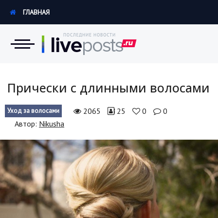
ГЛАВНАЯ
Новости
Прически с длинными волосами
Экономика
2065
25
0
0
Уход за волосами
Автор:
Nikusha
Происшествия
Hi-Tech. Интернет
Россия
Наука и техника
Политика