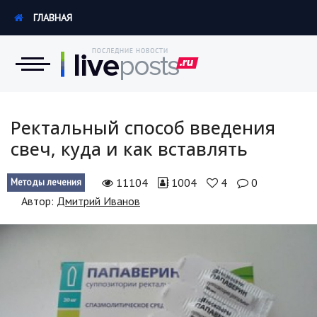
ГЛАВНАЯ
Новости
Ректальный способ введения
свеч, куда и как вставлять
Экономика
11104
1004
4
0
Методы лечения
Происшествия
Автор:
Дмитрий Иванов
Hi-Tech. Интернет
Россия
Наука и техника
Политика