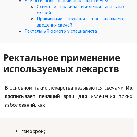
Все об использовании анальных свечей
Схема и правила введения анальных
Кинематограф
свечей
Правильные позиции для анального
Домашние животные
введения свечей
Ректальный осмотр у специалиста
Семья и дети
Путешествия
Ректальное применение
Строительство
используемых лекарств
Культура и общество
Мода и стиль
В основном такие лекарства называются свечами.
Их
прописывает лечащий врач
для излечения таких
Бизнес
заболеваний, как:
Хобби и развлечения
Финансы
геморрой;
Юриспруденция