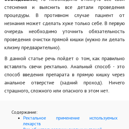
Hi-Tech. Интернет
стеснения и выяснить все детали проведения
Авто, мото
процедуры. В противном случае пациент от
незнания может сделать хуже только себе. В первую
Дом и сад
очередь необходимо уточнить обязательность
Недвижимость
проведения очистки прямой кишки (нужно ли делать
Спорт и фитнес
клизму предварительно).
В данной статье речь пойдет о том, как правильно
Психология и отношения
вставлять свечи ректально. Анальный способ - это
Творчество и рукоделие
способ введения препарата в прямую кишку через
Разное
анальное отверстие (задний проход). Ничего
страшного, сложного или опасного в этом нет.
Работа и бизнес
Животные
Содержание:
Еда и напитки
Ректальное применение используемых
лекарств
Праздники и подарки