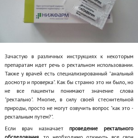
Образование
В мире
Культура
Авто, мото
Спорт
Зачастую в различных инструкциях к некоторым
препаратам идет речь о ректальном использовании.
Знаменитости
Также у врачей есть специализированный "анальный
Статьи
досмотр и проверка". Как бы странно это ни было, но
не все пациенты понимают значение слова
"ректально". Многие, в силу своей стеснительной
Обзоры
природы, просто не могут озвучить вопрос "как это -
Рецепты
ректальным путем?".
Красота и здоровье
Если врач назначает
проведение ректального
обследования
, то необходимо откинуть все свои