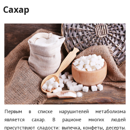
Сахар
Кинематограф
Домашние животные
Семья и дети
Путешествия
Строительство
Культура и общество
Мода и стиль
Бизнес
Хобби и развлечения
Первым в списке нарушителей метаболизма
Финансы
является сахар. В рационе многих людей
Юриспруденция
присутствуют сладости: выпечка, конфеты, десерты.