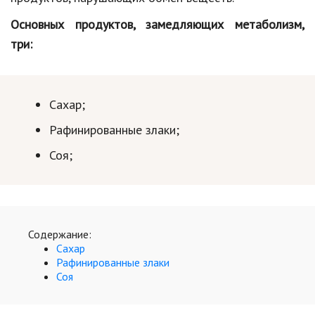
Hi-Tech. Интернет
Основных продуктов, замедляющих метаболизм,
Авто, мото
три:
Дом и сад
Недвижимость
Сахар;
Спорт и фитнес
Рафинированные злаки;
Психология и отношения
Соя;
Творчество и рукоделие
Разное
Работа и бизнес
Содержание:
Сахар
Животные
Рафинированные злаки
Соя
Еда и напитки
Праздники и подарки