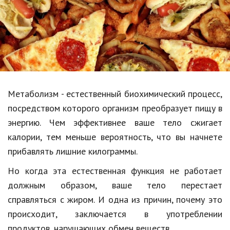
Образование
В мире
Культура
Авто, мото
Спорт
Метаболизм - естественный биохимический процесс,
посредством которого организм преобразует пищу в
Знаменитости
энергию. Чем эффективнее ваше тело сжигает
Статьи
калории, тем меньше вероятность, что вы начнете
прибавлять лишние килограммы.
Обзоры
Но когда эта естественная функция не работает
должным образом, ваше тело перестает
Рецепты
справляться с жиром. И одна из причин, почему это
Красота и здоровье
происходит, заключается в употреблении
продуктов, нарушающих обмен веществ.