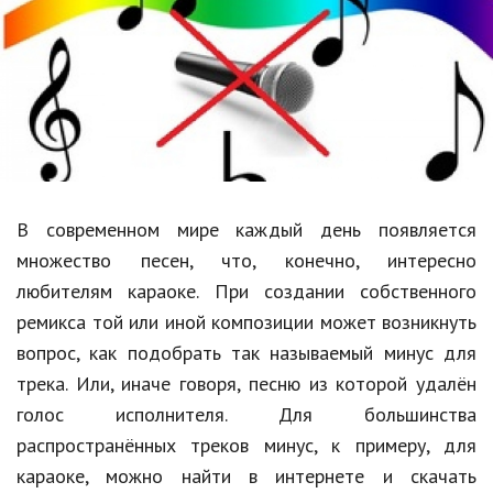
Образование
В мире
Культура
Авто, мото
Спорт
В современном мире каждый день появляется
Знаменитости
множество песен, что, конечно, интересно
Статьи
любителям караоке. При создании собственного
ремикса той или иной композиции может возникнуть
вопрос, как подобрать так называемый минус для
Обзоры
трека. Или, иначе говоря, песню из которой удалён
Рецепты
голос исполнителя. Для большинства
распространённых треков минус, к примеру, для
Красота и здоровье
караоке, можно найти в интернете и скачать