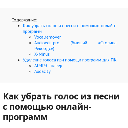
Кинематограф
Содержание:
Домашние животные
Как убрать голос из песни с помощью онлайн-
программ
Семья и дети
Vocalremover
Audioedit.pro (бывший «Столица
Путешествия
Рекордс»)
X-Minus
Строительство
Удаление голоса при помощи программ для ПК
AIMP3 - плеер
Культура и общество
Audacity
Мода и стиль
Бизнес
Как убрать голос из песни
Хобби и развлечения
с помощью онлайн-
Финансы
программ
Юриспруденция