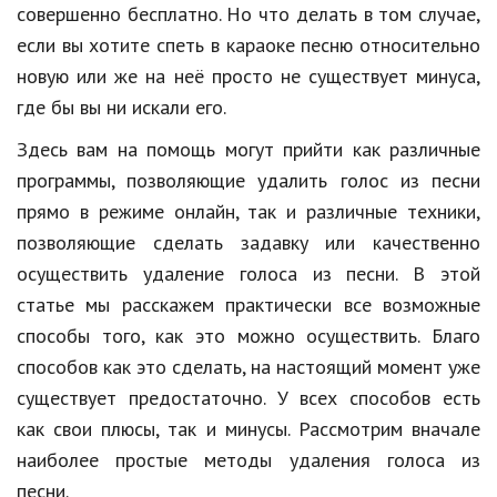
Hi-Tech. Интернет
совершенно бесплатно. Но что делать в том случае,
если вы хотите спеть в караоке песню относительно
Авто, мото
новую или же на неё просто не существует минуса,
Дом и сад
где бы вы ни искали его.
Недвижимость
Здесь вам на помощь могут прийти как различные
программы, позволяющие удалить голос из песни
Спорт и фитнес
прямо в режиме онлайн, так и различные техники,
Психология и отношения
позволяющие сделать задавку или качественно
Творчество и рукоделие
осуществить удаление голоса из песни. В этой
статье мы расскажем практически все возможные
Разное
способы того, как это можно осуществить. Благо
Работа и бизнес
способов как это сделать, на настоящий момент уже
существует предостаточно. У всех способов есть
Животные
как свои плюсы, так и минусы. Рассмотрим вначале
Еда и напитки
наиболее простые методы удаления голоса из
песни.
Праздники и подарки