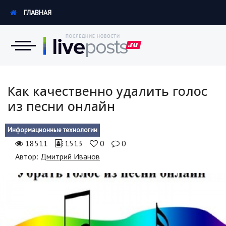
ГЛАВНАЯ
Новости
Как качественно удалить голос
из песни онлайн
Экономика
Информационные технологии
Происшествия
18511
1513
0
0
Hi-Tech. Интернет
Автор:
Дмитрий Иванов
Россия
Наука и техника
Политика