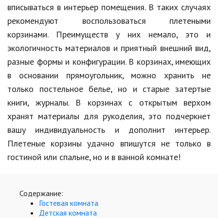
Hi-Tech. Интернет
вписываться в интерьер помещения. В таких случаях
рекомендуют воспользоваться плетеными
Авто, мото
корзинами. Преимуществ у них немало, это и
Дом и сад
экологичность материалов и приятный внешний вид,
Недвижимость
разные формы и конфигурации. В корзинах, имеющих
в основании прямоугольник, можно хранить не
Спорт и фитнес
только постельное белье, но и старые затертые
Психология и отношения
книги, журналы. В корзинах с открытым верхом
хранят материалы для рукоделия, это подчеркнет
Творчество и рукоделие
вашу индивидуальность и дополнит интерьер.
Разное
Плетеные корзины удачно впишутся не только в
гостиной или спальне, но и в ванной комнате!
Работа и бизнес
Животные
Содержание:
Еда и напитки
Гостевая комната
Детская комната
Праздники и подарки