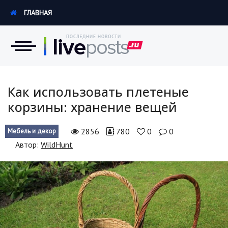
ГЛАВНАЯ
Новости
Как использовать плетеные
корзины: хранение вещей
Экономика
2856
780
0
0
Мебель и декор
Происшествия
Автор:
WildHunt
Hi-Tech. Интернет
Россия
Наука и техника
Политика