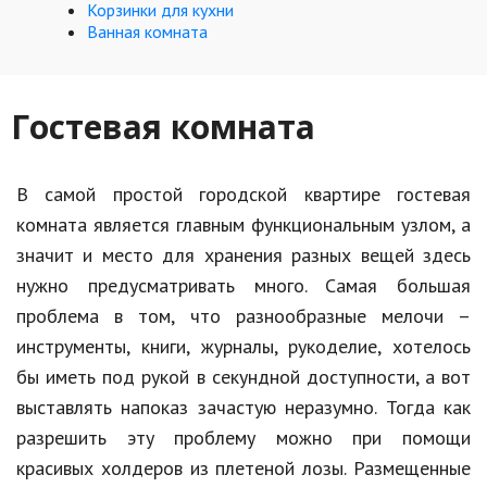
Корзинки для кухни
Ванная комната
Кинематограф
Домашние животные
Гостевая комната
Семья и дети
Путешествия
В самой простой городской квартире гостевая
Строительство
комната является главным функциональным узлом, а
значит и место для хранения разных вещей здесь
Культура и общество
нужно предусматривать много. Самая большая
Мода и стиль
проблема в том, что разнообразные мелочи –
Бизнес
инструменты, книги, журналы, рукоделие, хотелось
бы иметь под рукой в секундной доступности, а вот
Хобби и развлечения
выставлять напоказ зачастую неразумно. Тогда как
Финансы
разрешить эту проблему можно при помощи
красивых холдеров из плетеной лозы. Размещенные
Юриспруденция