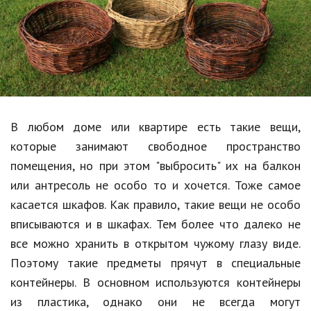
Образование
В мире
Культура
Авто, мото
Спорт
В любом доме или квартире есть такие вещи,
которые занимают свободное пространство
Знаменитости
помещения, но при этом "выбросить" их на балкон
Статьи
или антресоль не особо то и хочется. Тоже самое
касается шкафов. Как правило, такие вещи не особо
вписываются и в шкафах. Тем более что далеко не
Обзоры
все можно хранить в открытом чужому глазу виде.
Рецепты
Поэтому такие предметы прячут в специальные
контейнеры. В основном используются контейнеры
Красота и здоровье
из пластика, однако они не всегда могут