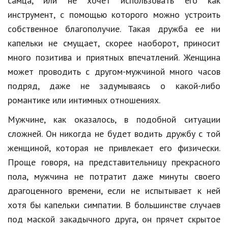
самца, или не хочет использовать его как
инструмент, с помощью которого можно устроить
Кинематограф
собственное благополучие. Такая дружба ее ни
Домашние животные
капельки не смущает, скорее наоборот, приносит
много позитива и приятных впечатлений. Женщина
Семья и дети
может проводить с другом-мужчиной много часов
Путешествия
подряд, даже не задумываясь о какой-либо
Строительство
романтике или интимных отношениях.
Мужчине, как оказалось, в подобной ситуации
Культура и общество
сложней. Он никогда не будет водить дружбу с той
Мода и стиль
женщиной, которая не привлекает его физически.
Бизнес
Проще говоря, на представительницу прекрасного
пола, мужчина не потратит даже минуты своего
Хобби и развлечения
драгоценного времени, если не испытывает к ней
Финансы
хотя бы капельки симпатии. В большинстве случаев
под маской закадычного друга, он прячет скрытое
Юриспруденция