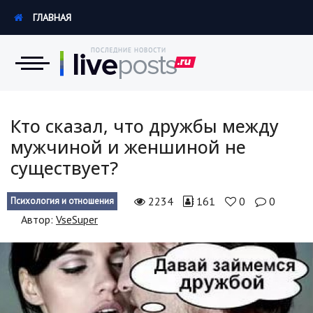
ГЛАВНАЯ
Новости
Кто сказал, что дружбы между
мужчиной и женшиной не
Экономика
существует?
Происшествия
2234
161
0
0
Психология и отношения
Hi-Tech. Интернет
Автор:
VseSuper
Россия
Наука и техника
Политика