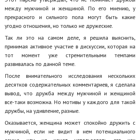
Hi-Tech. Интернет
между мужчиной и женщиной. По его мнению, у
Авто, мото
прекрасного и сильного пола могут быть какие
угодно отношения, но только не дружеские.
Дом и сад
Так ли это на самом деле, я решила выяснить,
Недвижимость
принимая активное участие в дискуссии, которая на
Спорт и фитнес
тот момент уже стремительными темпами
Психология и отношения
развивалась по данной теме.
После внимательного исследования нескольких
Творчество и рукоделие
десятков содержательных комментариев, я сделала
Разное
вывод, что дружба между мужчиной и женщиной
Работа и бизнес
все-таки возможна. Но мотивы у каждого для такой
дружбы, на удивление, разные.
Животные
Оказывается, женщина может спокойно дружить с
Еда и напитки
мужчиной, если не видит в нем потенциального
Праздники и подарки