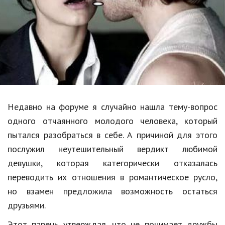
Образование
В мире
Культура
Авто, мото
Спорт
Недавно на форуме я случайно нашла тему-вопрос
Знаменитости
одного отчаянного молодого человека, который
Статьи
пытался разобраться в себе. А причиной для этого
послужил неутешительный вердикт любимой
девушки, которая категорически отказалась
Обзоры
переводить их отношения в романтическое русло,
Рецепты
но взамен предложила возможность остаться
друзьями.
Красота и здоровье
Этот парень утверждал, что не понимает дружбы