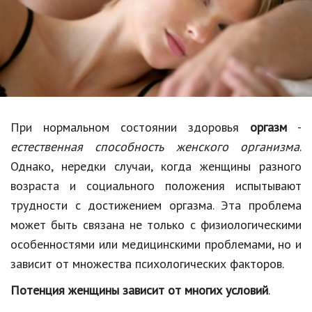
Образование
В мире
Культура
Авто, мото
Спорт
При нормальном состоянии здоровья
оргазм
-
естественная способность женского организма
.
Знаменитости
Однако, нередки случаи, когда женщины разного
Статьи
возраста и социального положения испытывают
трудности с достижением оргазма. Эта проблема
может быть связана не только с физиологическими
Обзоры
особенностями или медицинскими проблемами, но и
Рецепты
зависит от множества психологических факторов.
Красота и здоровье
Потенция женщины зависит от многих условий
.