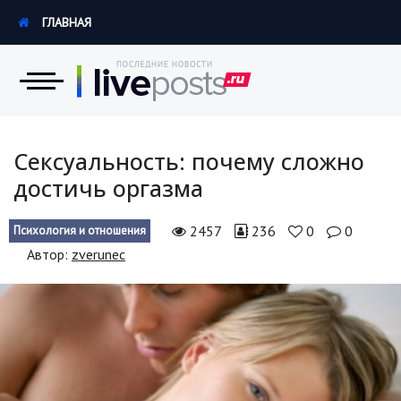
ГЛАВНАЯ
Новости
Сексуальность: почему сложно
достичь оргазма
Экономика
2457
236
0
0
Психология и отношения
Происшествия
Автор:
zverunec
Hi-Tech. Интернет
Россия
Наука и техника
Политика