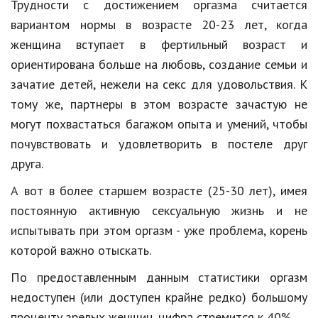
Hi-Tech. Интернет
Трудности с достижением оргазма считается
вариантом нормы в возрасте 20-23 лет, когда
Авто, мото
женщина вступает в фертильный возраст и
Дом и сад
ориентирована больше на любовь, создание семьи и
зачатие детей, нежели на секс для удовольствия. К
Недвижимость
тому же, партнеры в этом возрасте зачастую не
Спорт и фитнес
могут похвастаться багажом опыта и умений, чтобы
почувствовать и удовлетворить в постеле друг
Психология и отношения
друга.
Творчество и рукоделие
А вот в более старшем возрасте (25-30 лет), имея
Разное
постоянную активную сексуальную жизнь и не
Работа и бизнес
испытывать при этом оргазм - уже проблема, корень
которой важно отыскать.
Животные
По предоставленным данным статистики оргазм
Еда и напитки
недоступен (или доступен крайне редко) большому
Праздники и подарки
проценту зрелых женщин, цифра стремится к 40%.