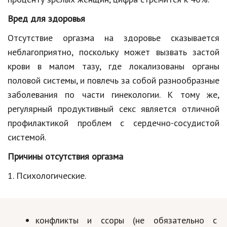
Кинематограф
Вред для здоровья
Отсутствие оргазма на здоровье сказывается
Домашние животные
неблагоприятно, поскольку может вызвать застой
Семья и дети
крови в малом тазу, где локализованы органы
Путешествия
половой системы, и повлечь за собой разнообразные
заболевания по части гинекологии. К тому же,
Строительство
регулярный продуктивный секс является отличной
Культура и общество
профилактикой проблем с сердечно-сосудистой
системой.
Мода и стиль
Причины отсутствия оргазма
Бизнес
1. Психологические.
Хобби и развлечения
Финансы
конфликты и ссоры (не обязательно с
Юриспруденция