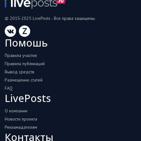
Hi-Tech. Интернет
Авто, мото
© 2015-2025 LivePosts - Все права защищены.
Дом и сад
Z
Недвижимость
Помошь
Спорт и фитнес
Правила участия
Психология и отношения
Правила публикаций
Вывод средств
Творчество и рукоделие
Размещение статей
FAQ
Разное
LivePosts
Работа и бизнес
О компании
Животные
Новости проекта
Еда и напитки
Рекламадателям
Контакты
Праздники и подарки