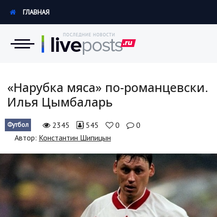
ГЛАВНАЯ
Новости
«Нарубка мяса» по-романцевски.
Илья Цымбаларь
Экономика
2345
545
0
0
Футбол
Происшествия
Автор:
Константин Шипицын
Hi-Tech. Интернет
Россия
Наука и техника
Политика