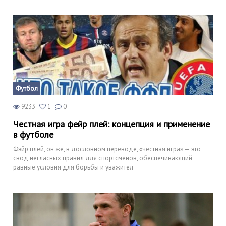
Футбол
9233
1
0
Честная игра фейр плей: концепция и применение
в футболе
Фэйр плей, он же, в дословном переводе, «честная игра» — это
свод негласных правил для спортсменов, обеспечивающий
равные условия для борьбы и уважител