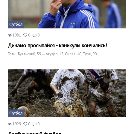
Футбол
1981
0
0
Динамо просыпайся - каникулы кончились!
Голы: Буяльский, 59 — Агуэро, 15, Силва, 40, Туре, 90
Футбол
1929
0
0