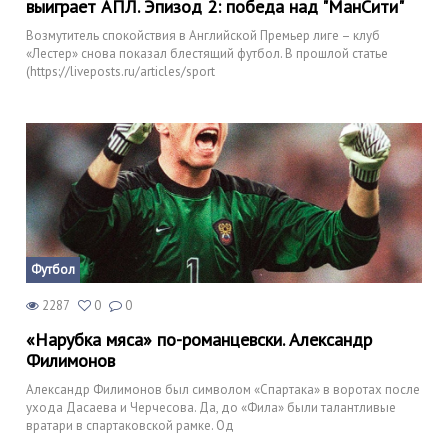
выиграет АПЛ. Эпизод 2: победа над "МанСити"
Возмутитель спокойствия в Английской Премьер лиге – клуб
«Лестер» снова показал блестящий футбол. В прошлой статье
(https://liveposts.ru/articles/sport
Футбол
2287
0
0
«Нарубка мяса» по-романцевски. Александр
Филимонов
Александр Филимонов был символом «Спартака» в воротах после
ухода Дасаева и Черчесова. Да, до «Фила» были талантливые
вратари в спартаковской рамке. Од