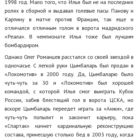
1998 год. Мало того, что Илья был не на последних
ролях в сборной и выдавал голевые пасы Панову и
Кинематограф
Карпину в матче против Франции, так еще и
Домашние животные
отличался отличным голом в ворота мадридского
Семья и дети
«Реала». В чемпионате Илья тоже был лучшим
бомбардиром.
Путешествия
Однако Олег Романцев расстался со своей звездой в
Строительство
одночасье. С легкой руки Цымбаларь был продан в
Культура и общество
«Локомотив» в 2000 году. Да, Цымбаларю было
чуть-чуть за 30 и «Локомотив» был хорошей
Мода и стиль
командой, с которой Илья смог выиграть Кубок
Бизнес
России, забив блестящий гол в ворота ЦСКА, но
вскоре Цымбаларь переедет играть за «Анжи», где
Хобби и развлечения
чуть-чуть попылит и закончит карьеру, пока
Финансы
«Спартак» начнет кардинальную реконструкцию
Юриспруденция
состава, принесшую столько бед в 2003 году, когда