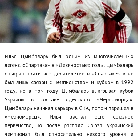
Образование
В мире
Культура
Авто, мото
Спорт
Илья Цымбаларь был одним из многочисленных
легенд «Спартака» в «Девяностые» годы. Цымбаларь
Знаменитости
отыграл почти все десятилетие в «Спартаке» и не
Статьи
был лишь связан с чемпионством и кубком в 1992
году, но в том году Цымбаларь выигрывал кубок
Украины в составе одесского «Черноморца».
Обзоры
Цымбаларь начинал карьеру в СКА, потом перешел в
Рецепты
«Черноморец». Илья застал еще союзное
первенство, но после распада Союза, украинский
Красота и здоровье
чемпионат был относительно низкого уровня и