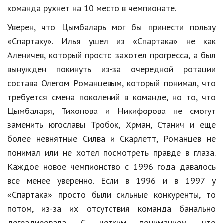
команда рухнет на 10 место в чемпионате.
Природа
Уверен, что Цымбаларь мог бы принести пользу
Образование
«Спартаку». Илья ушел из «Спартака» не как
Наука и технологии
Аленичев, который просто захотел прогресса, а был
вынужден покинуть из-за очередной ротации
состава Олегом Романцевым, который понимал, что
требуется смена поколений в команде, но то, что
Цымбаларя, Тихонова и Никифорова не смогут
заменить югославы Тробок, Хрман, Станич и еще
более невнятные Силва и Скарлетт, Романцев не
понимал или не хотел посмотреть правде в глаза.
Каждое новое чемпионство с 1996 года давалось
все менее уверенно. Если в 1996 и в 1997 у
«Спартака» просто были сильные конкуренты, то
потом, из-за их отсутствия команда банально
деградировала. С четким пониманием, что