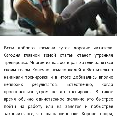
Образование
В мире
Культура
Авто, мото
Спорт
Всем доброго времени суток дорогие читатели.
Сегодня главной темой статьи станет утренняя
Знаменитости
тренировка. Многие из вас хоть раз хотели заняться
Статьи
своим телом. Конечно, немало людей действительно
начинали тренировки и в итоге добивались вполне
неплохих результатов. Естественно, когда
Обзоры
просыпаешься утром не до тренировок. В такое
Рецепты
время обычно единственное желание это быстрее
пойти на работу или на занятия и побыстрее
Красота и здоровье
закончить все, что вы планировали. Короче говоря,