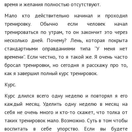
Hi-Tech. Интернет
время и желания полностью отсутствуют.
Авто, мото
Мало кто действительно начинал и проходил
тренировку. Обычно если человек начал
Дом и сад
тренироваться по утрам, то он закончит это через
Недвижимость
несколько дней. Почему? Лень, которая покрыта
Спорт и фитнес
стандартными оправданиями типа “У меня нет
времени”. Если честно, то я такой же. Я очень часто
Психология и отношения
бросал тренировки, но сегодня я расскажу про то,
Творчество и рукоделие
как я завершил полный курс тренировок.
Разное
Курс.
Работа и бизнес
Курс длился всего одну неделю и повторял я его
каждый месяц. Уделить одну неделю в месяц на
Животные
себя не очень много и кто-то скажет, что толка от
Еда и напитки
таких тренировок мало. Возможно. Суть в том чтобы
воспитать в себе упорство. Если вы будете
Праздники и подарки