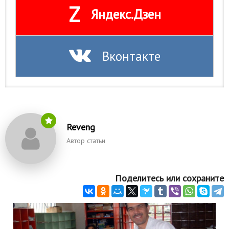
Z
Яндекс.Дзен
Вконтакте
Reveng
Автор статьи
Поделитесь или сохраните