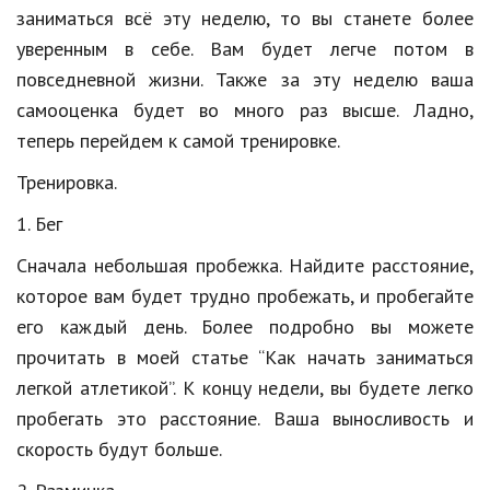
заниматься всё эту неделю, то вы станете более
Кинематограф
уверенным в себе. Вам будет легче потом в
повседневной жизни. Также за эту неделю ваша
Домашние животные
самооценка будет во много раз высше. Ладно,
Семья и дети
теперь перейдем к самой тренировке.
Путешествия
Тренировка.
Строительство
1. Бег
Культура и общество
Сначала небольшая пробежка. Найдите расстояние,
которое вам будет трудно пробежать, и пробегайте
Мода и стиль
его каждый день. Более подробно вы можете
Бизнес
прочитать в моей статье “Как начать заниматься
легкой атлетикой”. К концу недели, вы будете легко
Хобби и развлечения
пробегать это расстояние. Ваша выносливость и
Финансы
скорость будут больше.
Юриспруденция