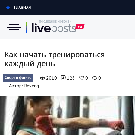
ГЛАВНАЯ
Новости
Как начать тренироваться
каждый день
Экономика
2010
128
0
0
Спорт и фитнес
Происшествия
Автор:
Reveng
Hi-Tech. Интернет
Россия
Наука и техника
Политика