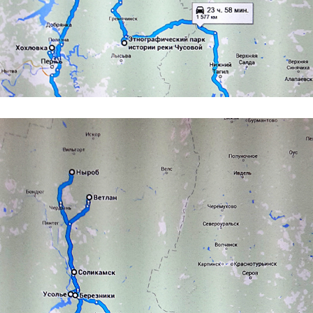
Образование
В мире
Культура
Авто, мото
Спорт
Знаменитости
Статьи
Обзоры
Рецепты
Красота и здоровье