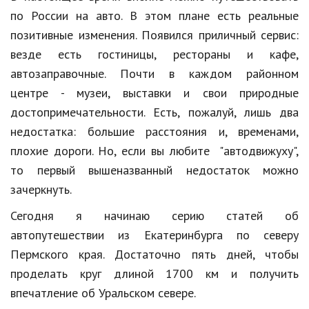
по России на авто. В этом плане есть реальные
Кинематограф
позитивные изменения. Появился приличный сервис:
Домашние животные
везде есть гостиницы, рестораны и кафе,
автозаправочные. Почти в каждом районном
Семья и дети
центре - музеи, выставки и свои природные
Путешествия
достопримечательности. Есть, пожалуй, лишь два
недостатка: большие расстояния и, временами,
Строительство
плохие дороги. Но, если вы любите "автодвижуху",
Культура и общество
то первый вышеназванный недостаток можно
зачеркнуть.
Мода и стиль
Сегодня я начинаю серию статей об
Бизнес
автопутешествии из Екатеринбурга по северу
Хобби и развлечения
Пермского края. Достаточно пять дней, чтобы
Финансы
проделать круг длиной 1700 км и получить
впечатление об Уральском севере.
Юриспруденция