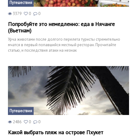
Путешествия
3379
0
0
Попробуйте это немедленно: еда в Нячанге
(Вьетнам)
Урча животами после долгого перелета туристы стремительно
мчатся в первый попавшийся местный ресторан. Прочитайте
статью, и последствия атаки на незнак
Путешествия
2486
0
0
Какой выбрать пляж на острове Пхукет