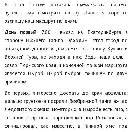
В этой статье показана схема-карта нашего
Природа
путешествия (смотрите фото). Далее я коротко
Образование
распишу наш маршрут по дням.
Наука и технологии
День первый.
7.00 - выезд из Екатеринбурга в
сторону Нижнего Тагила. Обходим этот город по
объездной дороге и движемся в сторону Кушвы и
Верхней Туры, не заходя в них. Ведь наша цель -
север Пермского края и конечной точкой маршрута
является Ныроб. Ныроб выбран финишем по двум
причинам.
Во-первых, интересно доехать до края асфальта:
дальше грунтовка посреди безбрежной тайги аж до
Ледовитого океана. Во-вторых, в Ныробе есть яма, с
которой стартовал царственный род Романовых, а
финишировал, как известно, в Ганиной яме под