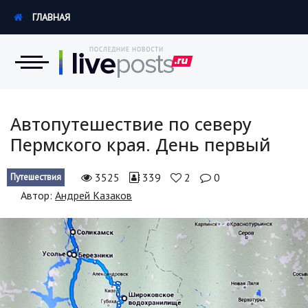
ГЛАВНАЯ
Новости
Автопутешествие по северу
Пермского края. День первый
Экономика
3525
339
2
0
Путешествия
Происшествия
Автор:
Андрей Казаков
Hi-Tech. Интернет
Россия
Наука и техника
Политика