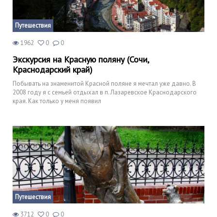
Путешествия
1962
0
0
Экскурсия на Красную поляну (Сочи,
Краснодарский край)
Побывать на знаменитой Красной поляне я мечтал уже давно. В
2008 году я с семьей отдыхал в п. Лазаревское Краснодарского
края. Как только у меня появил
Путешествия
3712
0
0