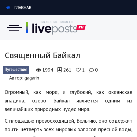
ГЛАВНАЯ
Новости
Священный Байкал
Экономика
1994
261
1
0
Путешествия
Автор:
gagarin
Происшествия
Огромный, как море, и глубокий, как океанская
Hi-Tech. Интернет
впадина, озеро Байкал является одним из
Россия
величайших природных чудес мира.
Наука и техника
С площадью превосходящей, Бельгию, оно содержит
почти четверть всех мировых запасов пресной воды,
Политика