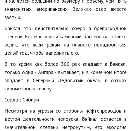
и является большим по размеру и объему, чем пять
Образование
знаменитых американских Великих озер вместе
взятых.
В мире
Байкал это действительно озеро в превосходной
Культура
степени. Его массивный каменный бассейн настолько
Авто, мото
велик, что всем рекам на планете понадобиться
Спорт
целый год, чтобы заполнить его.
В то время как более 300 рек впадают в Байкал,
Знаменитости
только одна - Ангара - вытекает, и в конечном итоге
Статьи
впадает в Северный Ледовитый океан, в сотнях
километров к северу.
Обзоры
Сердце Сибири
Рецепты
Несмотря на угрозы со стороны нефтепроводов и
другой деятельности человека, Байкал остается в
Красота и здоровье
значительной степени нетронутым, его экология