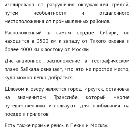
Hi-Tech. Интернет
изолирована от разрушения окружающей средой,
путем необъятности и отдаленного
Авто, мото
местоположения от промышленных районов.
Дом и сад
Расположенный в самом сердце Сибири, он
Недвижимость
находится в 3500 км к западу от Тихого океана и
Спорт и фитнес
более 4000 км к востоку от Москвы.
Дистанционное расположение в географическом
Психология и отношения
плане Байкала означает, что это не простое место,
Творчество и рукоделие
куда можно легко добраться.
Разное
Шлюзом к озеру является город Иркутск, остановка
Работа и бизнес
на знаменитом
Транссибе
, который многие
путешественники используют для прибывания на
Животные
поезде и прилетов.
Еда и напитки
Есть также прямые рейсы в Пекин и Москву.
Праздники и подарки