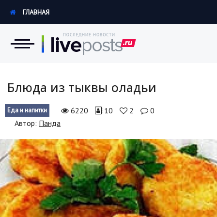
ГЛАВНАЯ
Новости
Блюда из тыквы оладьи
Экономика
6220
10
2
0
Еда и напитки
Автор:
Панда
Происшествия
Hi-Tech. Интернет
Россия
Наука и техника
Политика