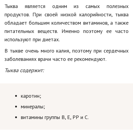
Тыква является одним из самых полезных
Кинематограф
продуктов. При своей низкой калорийности, тыква
Домашние животные
обладает большим количеством витаминов, а также
питательных веществ. Именно поэтому ее часто
Семья и дети
используют при диетах.
Путешествия
В тыкве очень много калия, поэтому при сердечных
Строительство
заболеваниях врачи часто ее рекомендуют.
Культура и общество
Тыква содержит:
Мода и стиль
Бизнес
каротин;
Хобби и развлечения
минералы;
витамины группы В, Е, РР и С.
Финансы
Юриспруденция