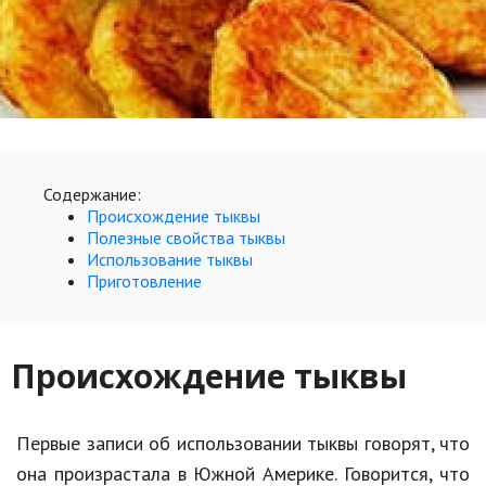
Образование
В мире
Культура
Авто, мото
Спорт
Содержание:
Происхождение тыквы
Знаменитости
Полезные свойства тыквы
Использование тыквы
Статьи
Приготовление
Обзоры
Происхождение тыквы
Рецепты
Первые записи об использовании тыквы говорят, что
Красота и здоровье
она произрастала в Южной Америке. Говорится, что