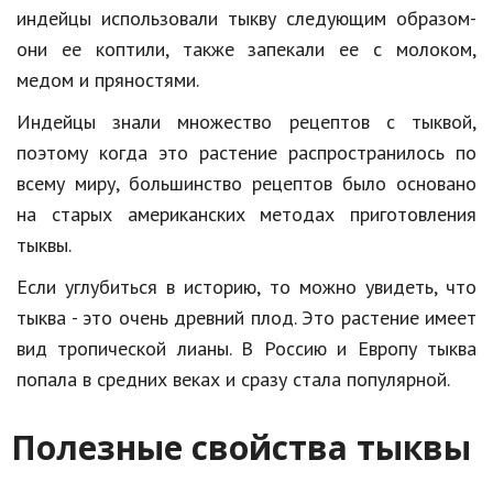
Hi-Tech. Интернет
индейцы использовали тыкву следующим образом-
Авто, мото
они ее коптили, также запекали ее с молоком,
медом и пряностями.
Дом и сад
Индейцы знали множество рецептов с тыквой,
Недвижимость
поэтому когда это растение распространилось по
Спорт и фитнес
всему миру, большинство рецептов было основано
на старых американских методах приготовления
Психология и отношения
тыквы.
Творчество и рукоделие
Если углубиться в историю, то можно увидеть, что
Разное
тыква - это очень древний плод. Это растение имеет
вид тропической лианы. В Россию и Европу тыква
Работа и бизнес
попала в средних веках и сразу стала популярной.
Животные
Полезные свойства тыквы
Еда и напитки
Праздники и подарки