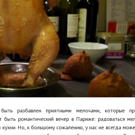
Недвижимость
Спорт и фитнес
Психология и отношения
Творчество и рукоделие
Разное
Работа и бизнес
Животные
Еда и напитки
Праздники и подарки
быть разбавлен приятными мелочами, которые пр
т быть романтический вечер в Париже: радоваться ме
кухни. Но, к большому сожалению, у нас не всегда мож