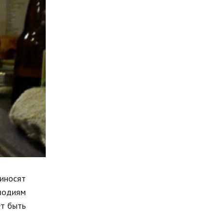
Мода и стиль
Бизнес
Хобби и развлечения
Финансы
Юриспруденция
Природа
Образование
Наука и технологии
иносят
лодиям
ет быть