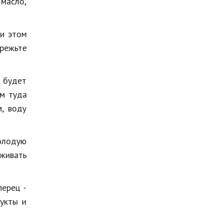
 масло,
ри этом
арежьте
 будет
ем туда
м, воду
олодую
живать
перец -
дукты и