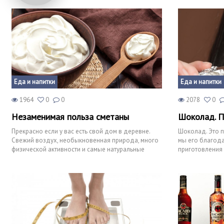
Еда и напитки
Еда и напитки
1964
0
0
2078
0
Незаменимая польза сметаны
Шоколад. П
Прекрасно если у вас есть свой дом в деревне.
Шоколад. Это п
Свежий воздух, необыкновенная природа, много
мы его благода
физической активности и самые натуральные
приготовления 
продукты. Всё безу
времена его ис