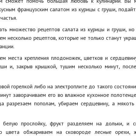
ам сможет помочь большая любовь к кулинарии. Вы 
усным французским салатом из курицы с груши, подайт
частья.
ать множество рецептов салата из курицы и груши, но
ем несколько рецептов, которые не только станут укр
анции.
аем места крепления плодоножек, цветков и сердцевин
ши и, закрыв крышкой, тушим несколько минут, после
овой горелкой либо на электроплите до такого состояни
минут заворачиваем его во влажное кухонное полотенце
ца разрезаем пополам, убираем сердцевину, а мякоть
 белую прослойку, фрукт разделяем на дольки, и с
ого цвета обжариваем на сковороде лесные орехи, 