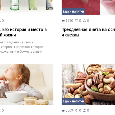
Еда и напитки
0
1990
0
0
. Его история и место в
Трёхдневная диета на ос
й жизни
и свеклы
ляется одним из самых
спиртных напитков, которое
ликолепным и божественным
ете повстречать этот
Еда и напитки
0
2009
0
0