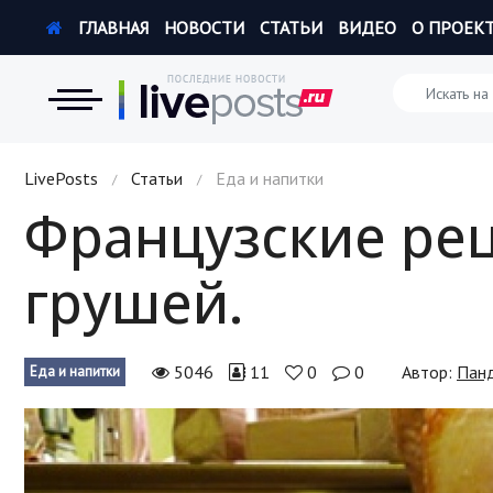
ГЛАВНАЯ
НОВОСТИ
СТАТЬИ
ВИДЕО
О ПРОЕК
Новости
LivePosts
Статьи
Еда и напитки
/
/
Французские рец
Экономика
грушей.
Происшествия
Hi-Tech. Интернет
5046
11
0
0
Автор:
Пан
Еда и напитки
Россия
Наука и техника
Политика