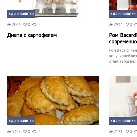
Еда и напитки
Еда и напитки
2066
0
0
2944
0
Диета с картофелем
Ром Bacardi
современно
Ром Bacardi яв
популярнейших 
отличается ве
вкусом. Вы мож
Еда и напитки
Еда и напитки
5418
0
0
2123
0