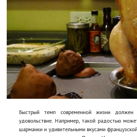
Образование
В мире
Культура
Авто, мото
Спорт
Знаменитости
Быстрый темп современной жизни должен 
удовольствие. Например, такой радостью може
шарманки и удивительными вкусами французской 