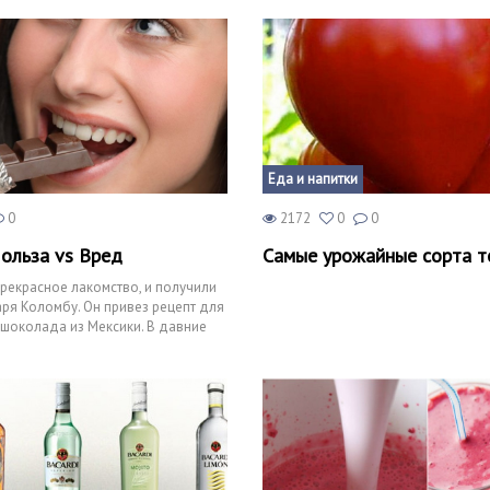
Еда и напитки
0
2172
0
0
ольза vs Вред
Самые урожайные сорта т
рекрасное лакомство, и получили
ря Коломбу. Он привез рецепт для
шоколада из Мексики. В давние