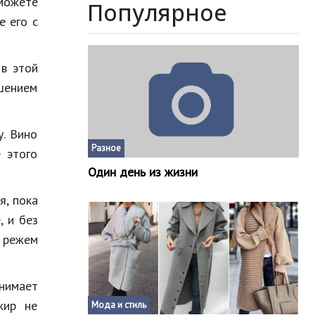
можете
Популярное
е его с
 в этой
ашением
у. Вино
Разное
 этого
Один день из жизни
я, пока
, и без
 режем
нимает
жир не
Мода и стиль