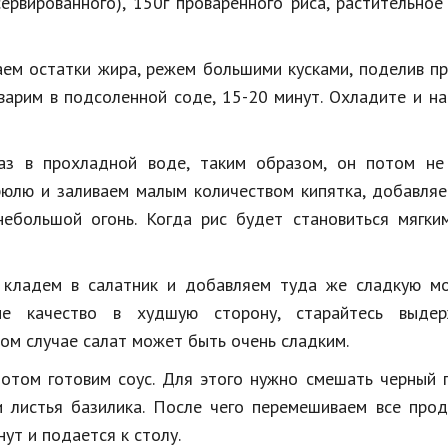
ервированного), 150г проваренного риса, растительное
аем остатки жира, режем большими кусками, поделив п
 варим в подсоленной соде, 15-20 минут. Охладите и н
аз в прохладной воде, таким образом, он потом не
трюлю и заливаем малым количеством кипятка, добавля
небольшой огонь. Когда рис будет становиться мягки
 кладем в салатник и добавляем туда же сладкую м
ые качество в худшую сторону, старайтесь выдер
ом случае салат может быть очень сладким.
отом готовим соус. Для этого нужно смешать черный 
и листья базилика. После чего перемешиваем все про
нут и подается к столу.