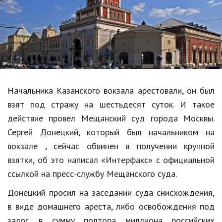
Образование
В мире
Культура
Авто, мото
Спорт
Начальника Казанского вокзала арестовали, он был
взят под стражу на шестьдесят суток. И такое
Знаменитости
действие провел Мещанский суд города Москвы.
Статьи
Сергей Донецкий, который был начальником на
вокзале , сейчас обвинен в получении крупной
взятки, об это написал «Интерфакс» с официальной
Обзоры
ссылкой на пресс-службу Мещанского суда.
Рецепты
Донецкий просил на заcедании суда снисхождения,
Красота и здоровье
в виде домашнего ареста, либо освобождения под
залог, в сумму полтора миллиона российских