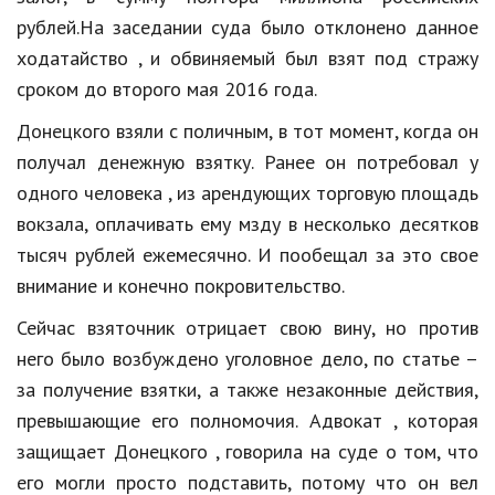
Hi-Tech. Интернет
рублей.На заседании суда было отклонено данное
Авто, мото
ходатайство , и обвиняемый был взят под стражу
сроком до второго мая 2016 года.
Дом и сад
Донецкого взяли с поличным, в тот момент, когда он
Недвижимость
получал денежную взятку. Ранее он потребовал у
Спорт и фитнес
одного человека , из арендующих торговую площадь
вокзала, оплачивать ему мзду в несколько десятков
Психология и отношения
тысяч рублей ежемесячно. И пообещал за это свое
Творчество и рукоделие
внимание и конечно покровительство.
Разное
Сейчас взяточник отрицает свою вину, но против
Работа и бизнес
него было возбуждено уголовное дело, по статье –
за получение взятки, а также незаконные действия,
Животные
превышающие его полномочия. Адвокат , которая
Еда и напитки
защищает Донецкого , говорила на суде о том, что
его могли просто подставить, потому что он вел
Праздники и подарки