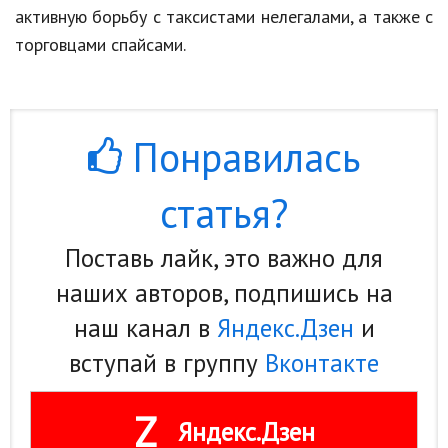
активную борьбу с таксистами нелегалами, а также с
Кинематограф
торговцами спайсами.
Домашние животные
Семья и дети
Понравилась
Путешествия
Строительство
статья?
Культура и общество
Поставь лайк, это важно для
Мода и стиль
наших авторов, подпишись на
Бизнес
наш канал в
Яндекс.Дзен
и
Хобби и развлечения
вступай в группу
Вконтакте
Финансы
Z
Яндекс.Дзен
Юриспруденция