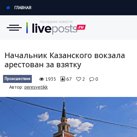
ГЛАВНАЯ
Новости
Начальник Казанского вокзала
арестован за взятку
Экономика
1935
67
2
0
Происшествия
Происшествия
Автор:
peresvetikk
Hi-Tech. Интернет
Россия
Наука и техника
Политика