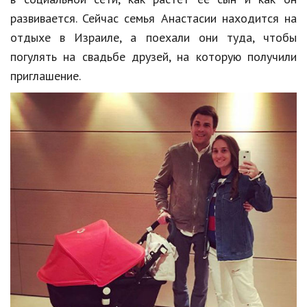
Hi-Tech. Интернет
развивается. Сейчас семья Анастасии находится на
Авто, мото
отдыхе в Израиле, а поехали они туда, чтобы
погулять на свадьбе друзей, на которую получили
Дом и сад
приглашение.
Недвижимость
Спорт и фитнес
Психология и отношения
Творчество и рукоделие
Разное
Работа и бизнес
Животные
Еда и напитки
Праздники и подарки