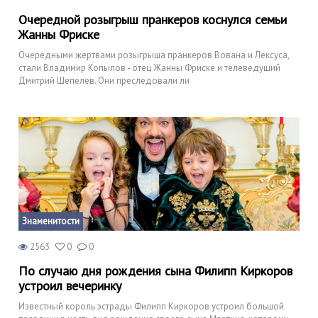
Очередной розыгрыш пранкеров коснулся семьи
Жанны Фриске
Очередными жертвами розыгрыша пранкеров Вована и Лексуса,
стали Владимир Копылов - отец Жанны Фриске и телеведущий
Дмитрий Шепелев. Они преследовали ли
Знаменитости
2563
0
0
По случаю дня рождения сына Филипп Киркоров
устроил вечеринку
Известный король эстрады Филипп Киркоров устроил большой