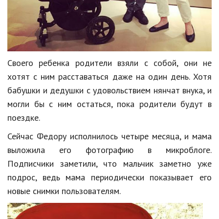
Кинематограф
Домашние животные
Семья и дети
Своего ребенка родители взяли с собой, они не
Путешествия
хотят с ним расставаться даже на один день. Хотя
бабушки и дедушки с удовольствием нянчат внука, и
Строительство
могли бы с ним остаться, пока родители будут в
Культура и общество
поездке.
Мода и стиль
Сейчас Федору исполнилось четыре месяца, и мама
выложила его фотографию в микроблоге.
Бизнес
Подписчики заметили, что мальчик заметно уже
Хобби и развлечения
подрос, ведь мама периодически показывает его
новые снимки пользователям.
Финансы
Юриспруденция