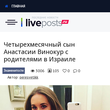
ГЛАВНАЯ
Новости
Четырехмесячный сын
Анастасии Винокур с
Экономика
родителями в Израиле
Происшествия
3006
105
0
0
Знаменитости
Hi-Tech. Интернет
Автор:
peresvetikk
Россия
Наука и техника
Политика