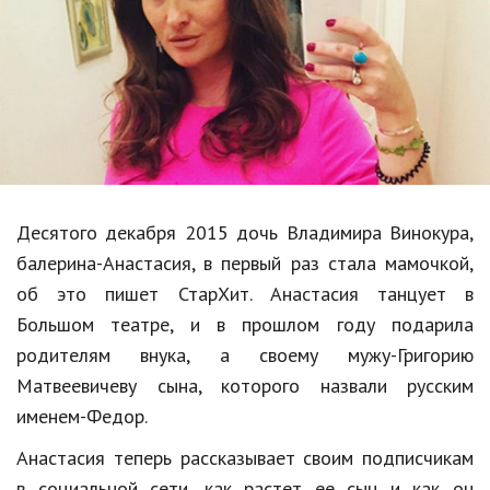
Образование
В мире
Культура
Авто, мото
Спорт
Десятого декабря 2015 дочь Владимира Винокура,
Знаменитости
балерина-Анастасия, в первый раз стала мамочкой,
Статьи
об это пишет СтарХит. Анастасия танцует в
Большом театре, и в прошлом году подарила
родителям внука, а своему мужу-Григорию
Обзоры
Матвеевичеву сына, которого назвали русским
Рецепты
именем-Федор.
Красота и здоровье
Анастасия теперь рассказывает своим подписчикам
в социальной сети, как растет ее сын и как он