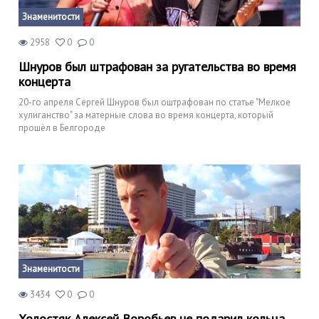
Знаменитости
2958
0
0
Шнуров был штрафован за ругательства во время
концерта
20-го апреля Сергей Шнуров был оштрафован по статье "Мелкое
хулиганство" за матерные слова во время концерта, который
прошёл в Белгороде
Знаменитости
3434
0
0
Холостяк Алексей Воробьев не подарил кольца