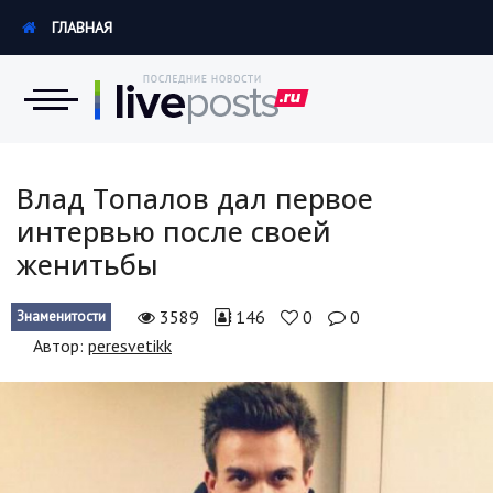
ГЛАВНАЯ
Новости
Влад Топалов дал первое
интервью после своей
Экономика
женитьбы
Происшествия
3589
146
0
0
Знаменитости
Hi-Tech. Интернет
Автор:
peresvetikk
Россия
Наука и техника
Политика