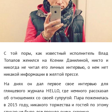
Образование
В мире
Культура
Авто, мото
Спорт
С той поры, как известный исполнитель Влад
Знаменитости
Топалов женился на Ксении Данилиной, никто и
Статьи
никогда не читал его личных интервью, о нем нет
никакой информации в желтой прессе.
Обзоры
На днях он дал первое свое интервью для
глянцевого журнала HELLO, где немного рассказал
Рецепты
об отношениях со своей супругой. Пара поженилась
Красота и здоровье
в 2015 году, никакого торжества и гостей по этому
случаю не было, все прошло очень скромно.