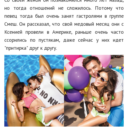
но тогда отношений не сложилось. Потому что
Кинематограф
певец тогда был очень занят гастролями в группе
Домашние животные
Смеш. Он рассказал, что свой медовый месяц они с
Ксенией провели в Америке, раньше очень часто
Семья и дети
ссорились по пустякам, даже сейчас у них идет
Путешествия
"притирка" друг к другу.
Строительство
Культура и общество
Мода и стиль
Бизнес
Хобби и развлечения
Финансы
Юриспруденция