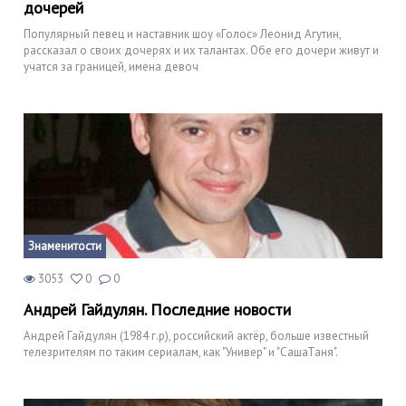
дочерей
Популярный певец и наставник шоу «Голос» Леонид Агутин,
рассказал о своих дочерях и их талантах. Обе его дочери живут и
учатся за границей, имена девоч
Знаменитости
3053
0
0
Андрей Гайдулян. Последние новости
Андрей Гайдулян (1984 г.р), российский актёр, больше известный
телезрителям по таким сериалам, как "Универ" и "СашаТаня".