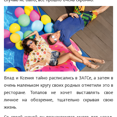
Hi-Tech. Интернет
Авто, мото
Дом и сад
Недвижимость
Спорт и фитнес
Психология и отношения
Творчество и рукоделие
Разное
Влад и Ксения тайно расписались в ЗАГСе, а затем в
Работа и бизнес
очень маленьком кругу своих родных отметили это в
ресторане. Топалов не хочет выставлять свое
Животные
личное на обозрение, тщательно скрывая свою
Еда и напитки
жизнь.
Праздники и подарки
Со своей женой он познакомился много лет назад,