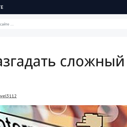
ТЕ
Статьи
азгадать сложный
Обзоры
Рецепты
Красота и здоровье
avel3112
Hi-Tech. Интернет
Авто, мото
Дом и сад