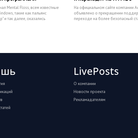
ал Mental Floss, всем известные
На официальном сайте компании A
indows, такие как пальянс
объявлено о прекращении поддерж
ер" и так далее, оказались
переходе на более безопасный ст
рограммами
По ее словам именно он стане
ошь
LivePosts
тия
О компании
икаций
Новости проекта
тв
Рекламадателям
татей