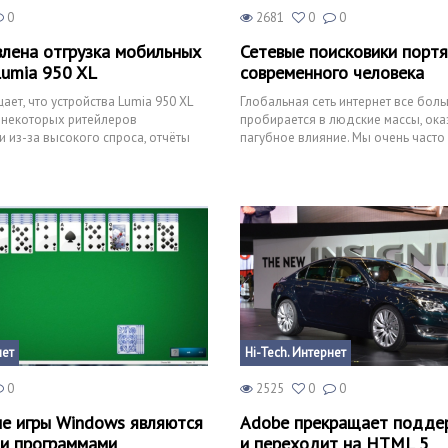
0
2681
0
0
лена отгрузка мобильных
Сетевые поисковики порт
Lumia 950 XL
современного человека
ает, что устройства Lumia 950 XL
Глобальная сеть интернет все бол
у некоторых ритейлеров
пробирается в людские массы, ока
 из-за высокого спроса, отчёты
пагубное влияние. Мы очень часто
 проблем
поисковиками, когда необходи
нет
Hi-Tech. Интернет
0
2525
0
0
е игры Windows являются
Adobe прекращает поддер
и программами
и переходит на HTML 5