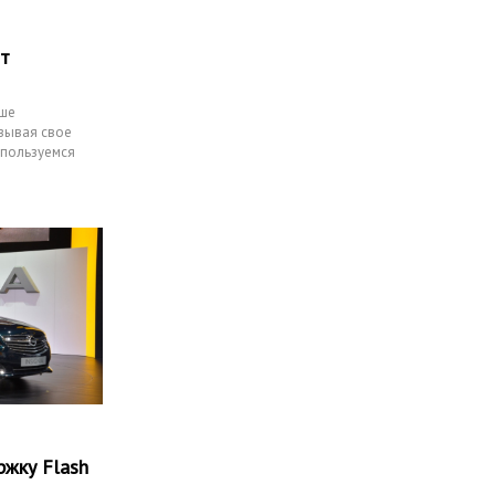
ят
ьше
зывая свое
 пользуемся
жку Flash