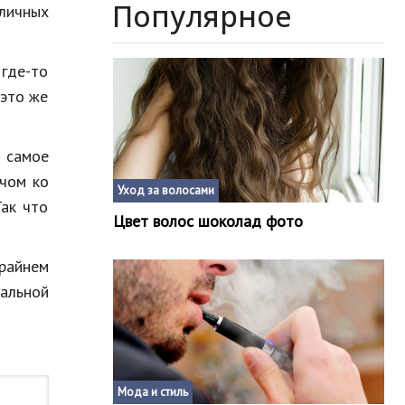
Популярное
личных
 где-то
 это же
а самое
ючом ко
Уход за волосами
Так что
Цвет волос шоколад фото
крайнем
уальной
Мода и стиль