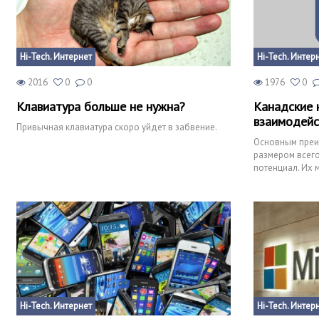
Hi-Tech. Интернет
Hi-Tech. Интер
2016
0
0
1976
0
Клавиатура больше не нужна?
Канадские 
взаимодейс
Привычная клавиатура скоро уйдет в забвение.
Основным преи
размером всего
потенциал. Их 
равно возможн
Hi-Tech. Интернет
Hi-Tech. Интер