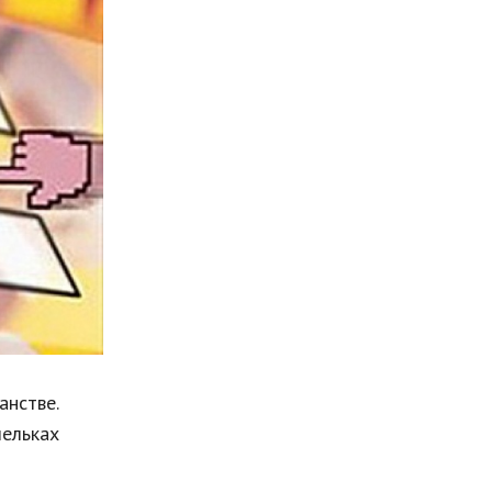
Мода и стиль
Бизнес
Хобби и развлечения
Финансы
Юриспруденция
Природа
Образование
Наука и технологии
нстве.
шельках