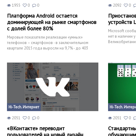
1955
0
0
2092
0
Платформа Android остается
Приостанов
доминирующей на рынке смартфонов
устройств 
с долей более 80%
Microsoft сообщ
нет в наличии 
Мировые показатели реализации «умных»
Великобритании
телефонов – смартфонов - в заключительном
об аппаратных
квартале 2015 года выросли на 9,7% - до 403
миллионов единиц, согласно
Hi-Tech. Интернет
Hi-Tech. Интер
2051
0
0
2051
0
«ВКонтакте» переводит
Стандартны
пользователей на новый дизайн
обучающим