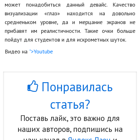
может понадобиться данный девайс. Качество
Кинематограф
визуализации «глаз» находится на довольно
средненьком уровне, да и мерцание экранов не
Домашние животные
прибавят им реалистичности. Такие очки больше
Семья и дети
пойдут для студентов и для искрометных шуток.
Путешествия
Видео на
">Youtube
Строительство
Культура и общество
Понравилась
Мода и стиль
Бизнес
статья?
Хобби и развлечения
Поставь лайк, это важно для
Финансы
наших авторов, подпишись на
Юриспруденция