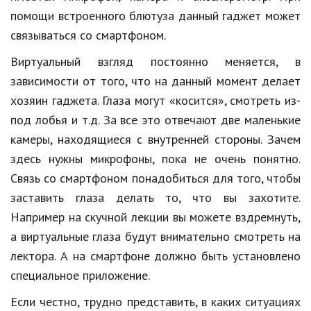
Hi-Tech. Интернет
помощи встроенного блютуза данный гаджет может
Авто, мото
связываться со смартфоном.
Дом и сад
Виртуальный взгляд постоянно меняется, в
зависимости от того, что на данный момент делает
Недвижимость
хозяин гаджета. Глаза могут «косится», смотреть из-
Спорт и фитнес
под лобья и т.д. За все это отвечают две маленькие
камеры, находящиеся с внутренней стороны. Зачем
Психология и отношения
здесь нужны микрофоны, пока не очень понятно.
Творчество и рукоделие
Связь со смартфоном понадобиться для того, чтобы
Разное
заставить глаза делать то, что вы захотите.
Например на скучной лекции вы можете вздремнуть,
Работа и бизнес
а виртуальные глаза будут внимательно смотреть на
Животные
лектора. А на смартфоне должно быть установлено
специальное приложение.
Еда и напитки
Если честно, трудно представить, в каких ситуациях
Праздники и подарки