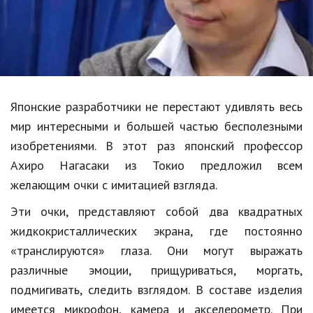
Образование
В мире
Культура
Авто, мото
Японские разработчики не перестают удивлять весь
Спорт
мир интересными и большей частью бесполезными
изобретениями. В этот раз японский профессор
Знаменитости
Ахиро Нагасаки из Токио предложил всем
Статьи
желающим очки с имитацией взгляда.
Эти очки, представляют собой два квадратных
жидкокристаллических экрана, где постоянно
Обзоры
«транслируются» глаза. Они могут выражать
Рецепты
различные эмоции, прищуриваться, моргать,
Красота и здоровье
подмигивать, следить взглядом. В составе изделия
имеется микрофон, камера и акселерометр. При