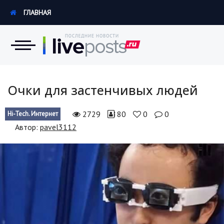
ГЛАВНАЯ
Новости
Очки для застенчивых людей
Экономика
2729
80
0
0
Hi-Tech. Интернет
Автор:
pavel3112
Происшествия
Hi-Tech. Интернет
Россия
Наука и техника
Политика