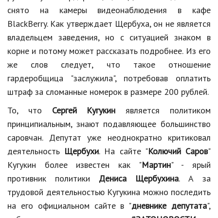
снято на камеры видеонаблюдения в кафе
Кинематограф
BlackBerry. Как утверждает Щербуха, он не является
Домашние животные
владельцем заведения, но с ситуацией знаком в
корне и потому может рассказать подробнее. Из его
Семья и дети
же слов следует, что такое отношение
Путешествия
гардеробщица "заслужила", потребовав оплатить
штраф за сломанные номерок в размере 200 рублей.
Строительство
То, что
Сергей Кугукин
является политиком
Культура и общество
принципиальным, знают подавляющее большинство
Мода и стиль
саровчан. Депутат уже неоднократно критиковал
деятельность
Щербухи
. На сайте "
Колючий Саров
"
Бизнес
Кугукин более известен как "
Мартин
" - ярый
Хобби и развлечения
противник политики
Дениса Щербухина
. А за
трудовой деятельностью Кугукина можно последить
Финансы
на его официальном сайте в "
дневнике депутата
",
Юриспруденция