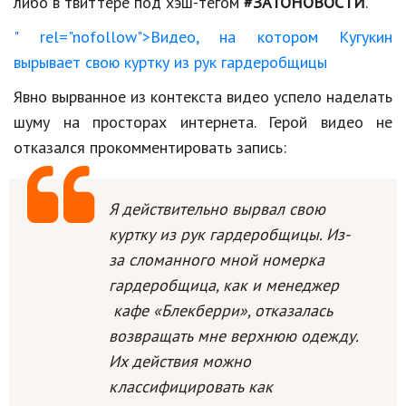
либо в твиттере под хэш-тегом
#ЗАТОНОВОСТИ
.
Природа
" rel="nofollow">Видео, на котором Кугукин
Образование
вырывает свою куртку из рук гардеробщицы
Явно вырванное из контекста видео успело наделать
Наука и технологии
шуму на просторах интернета. Герой видео не
отказался прокомментировать запись:
Я действительно вырвал свою
куртку из рук гардеробщицы. Из-
за сломанного мной номерка
гардеробщица, как и менеджер
кафе «Блекберри», отказалась
возвращать мне верхнюю одежду.
Их действия можно
классифицировать как