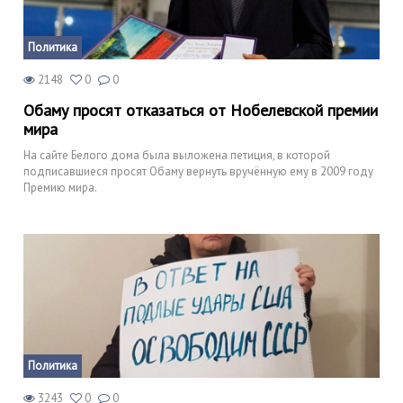
Политика
2148
0
0
Обаму просят отказаться от Нобелевской премии
мира
На сайте Белого дома была выложена петиция, в которой
подписавшиеся просят Обаму вернуть вручённую ему в 2009 году
Премию мира.
Политика
3243
0
0