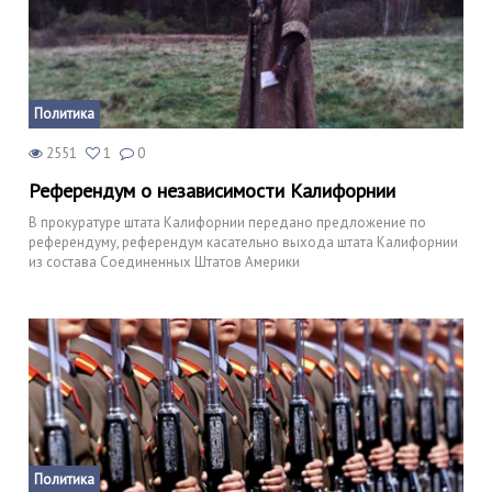
Политика
2551
1
0
Референдум о независимости Калифорнии
В прокуратуре штата Калифорнии передано предложение по
референдуму, референдум касательно выхода штата Калифорнии
из состава Соединенных Штатов Америки
Политика