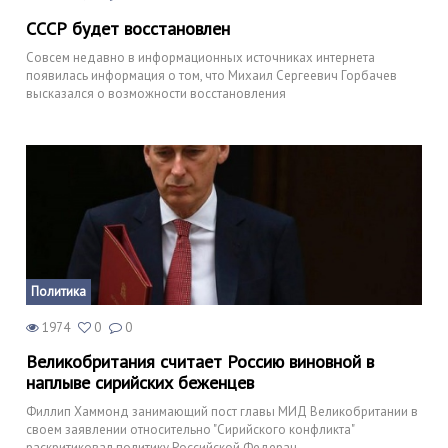
СССР будет восстановлен
Совсем недавно в информационных источниках интернета
появилась информация о том, что Михаил Сергеевич Горбачев
высказался о возможности восстановления
Политика
1974
0
0
Великобритания считает Россию виновной в
наплыве сирийских беженцев
Филлип Хаммонд занимающий пост главы МИД Великобритании в
своем заявлении относительно "Сирийского конфликта"
раскритиковал политику Российской Федерац