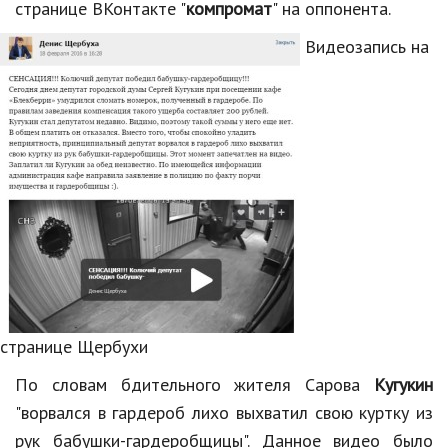
Hi-Tech. Интернет
странице ВКонтакте "
компромат
" на оппонента.
Авто, мото
Видеозапись на
Дом и сад
Недвижимость
Спорт и фитнес
Психология и отношения
Творчество и рукоделие
Разное
Работа и бизнес
странице Щербухи
Животные
По словам бдительного жителя Сарова
Кугукин
Еда и напитки
"ворвался в гардероб лихо выхватил свою куртку из
рук бабушки-гардеробщицы". Данное видео было
Праздники и подарки