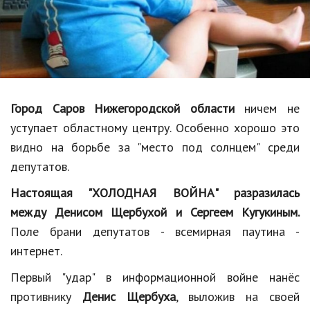
Образование
В мире
Культура
Авто, мото
Город Саров Нижегородской области
ничем не
Спорт
уступает областному центру. Особенно хорошо это
видно на борьбе за "место под солнцем" среди
Знаменитости
депутатов.
Статьи
Настоящая "ХОЛОДНАЯ ВОЙНА" разразилась
между Денисом Щербухой и Сергеем Кугукиным.
Обзоры
Поле брани депутатов - всемирная паутина -
интернет.
Рецепты
Первый "удар" в информационной войне нанёс
Красота и здоровье
противнику
Денис Щербуха
, выложив на своей