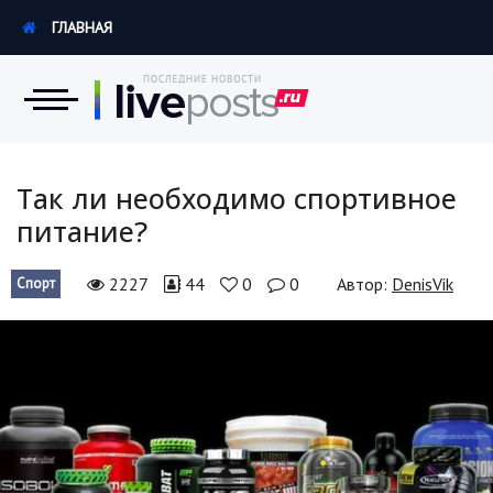
ГЛАВНАЯ
Новости
Так ли необходимо спортивное
питание?
Экономика
2227
44
0
0
Автор:
DenisVik
Спорт
Происшествия
Hi-Tech. Интернет
Россия
Наука и техника
Политика