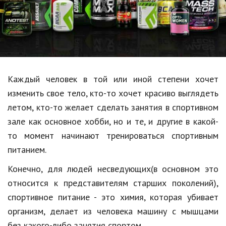
Образование
В мире
Культура
Авто, мото
Каждый человек в той или иной степени хочет
Спорт
изменить свое тело, кто-то хочет красиво выглядеть
летом, кто-то желает сделать занятия в спортивном
Знаменитости
зале как основное хобби, но и те, и другие в какой-
Статьи
то момент начинают тренироваться спортивным
питанием.
Обзоры
Конечно, для людей несведующих(в основном это
относится к представителям старших поколений),
Рецепты
спортивное питание - это химия, которая убивает
Красота и здоровье
организм, делает из человека машину с мышцами
без какого-либо занятия спортом.