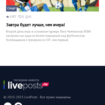
Спорт
1937
0
0
Завтра будет лучше, чем вчера!
Второй день игры в основном турнире Лиги Чемпионов УЕФА
настроил нас куда на более мажорный лад футболистов,
болельщиков и тренеров из СНГ, чем первый,
© 2015-2025 LivePosts - Все права защищены.