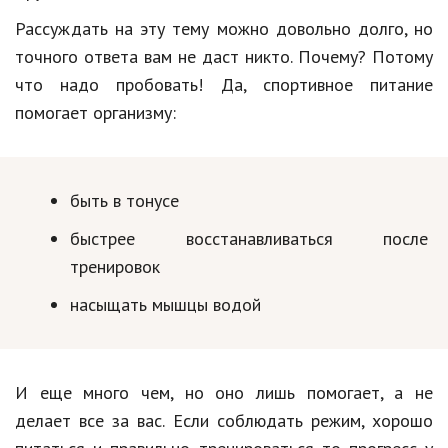
Рассуждать на эту тему можно довольно долго, но
Кинематограф
точного ответа вам не даст никто. Почему? Потому
Домашние животные
что надо пробовать! Да, спортивное питание
помогает организму:
Семья и дети
Путешествия
Строительство
быть в тонусе
Культура и общество
быстрее восстанавливаться после
тренировок
Мода и стиль
насыщать мышцы водой
Бизнес
Хобби и развлечения
И еще много чем, но оно лишь помогает, а не
Финансы
делает все за вас. Если соблюдать режим, хорошо
Юриспруденция