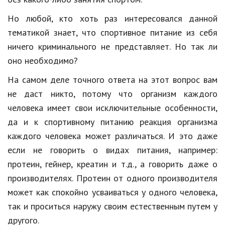
Hi-Tech. Интернет
Но любой, кто хоть раз интересовался данной
Авто, мото
тематикой знает, что спортивное питание из себя
Дом и сад
ничего криминального не представляет. Но так ли
оно необходимо?
Недвижимость
На самом деле точного ответа на этот вопрос вам
Спорт и фитнес
не даст никто, потому что организм каждого
Психология и отношения
человека имеет свои исключительные особенности,
да и к спортивному питанию реакция организма
Творчество и рукоделие
каждого человека может различаться. И это даже
Разное
если не говорить о видах питания, например:
Работа и бизнес
протеин, гейнер, креатин и т.д., а говорить даже о
производителях. Протеин от одного производителя
Животные
может как спокойно усваиваться у одного человека,
Еда и напитки
так и проситься наружу своим естественным путем у
другого.
Праздники и подарки