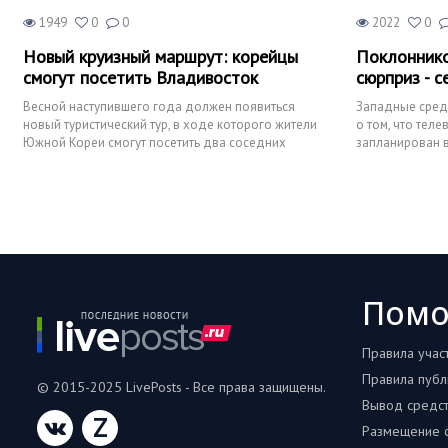
1949
0
0
2022
0
Новый круизный маршрут: корейцы
Поклоннико
смогут посетить Владивосток
сюрприз - 
Весной наступившего года должен появиться
Западные сред
новый туристический тур, в ходе которого жители
о том, что тел
Южной Кореи смогут посетить два соседних
запланирован в
государства - Россию
который будет
Пом
Правила учас
Правила публ
© 2015-2025 LivePosts - Все права защищены.
Вывод средс
Z
Размещение с