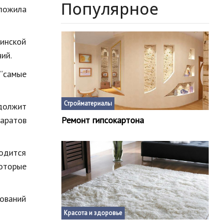
Популярное
дложила
инской
ий.
 “самые
Стройматериалы
одолжит
аратов
Ремонт гипсокартона
одится
оторые
дований
Красота и здоровье