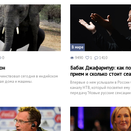
В мире
0
9490
1
1410
он
Бабак Джафарипур: как по
прием и сколько стоит се
чинствовал сегодня в индийском
ая дома и машины.
Впервые о нем услышали в России
каналу НТВ, который посвятил ему
передачу "Новые русские сенсации"
невероятного исцеления. Согл