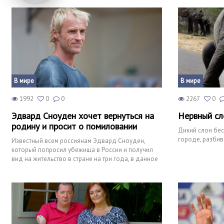
В мире
В мире
1992
0
0
2267
0
Эдвард Сноуден хочет вернуться на
Нервный сл
родину и просит о помиловании
Дикий слон бес
городе, разбив
Известный всем россиянам Эдвард Сноуден,
который попросил убежища в России и получил
вид на жительство в стране на три года, в данное
время попросил пр