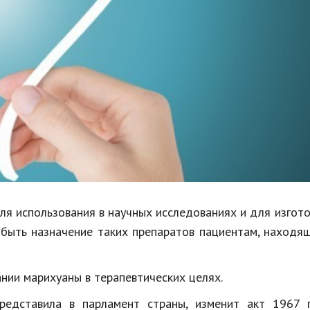
Недвижимость
Спорт и фитнес
Психология и отношения
Творчество и рукоделие
Разное
Работа и бизнес
Животные
Еда и напитки
ля использования в научных исследованиях и для изгот
быть назначение таких препаратов пациентам, находя
Праздники и подарки
нии марихуаны в терапевтических целях.
представила в парламент страны, изменит акт 1967 