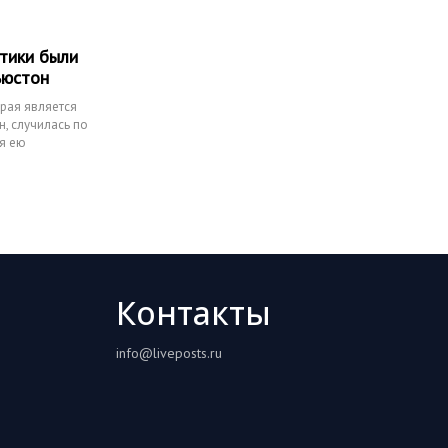
тики были
ьюстон
орая является
, случилась по
я ею
Контакты
info@liveposts.ru