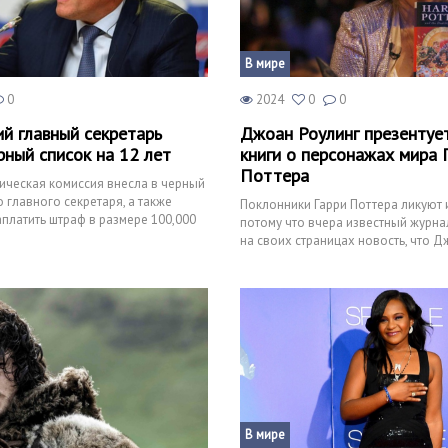
В мире
0
2024
0
0
ий главный секретарь
Джоан Роулинг презентуе
рный список на 12 лет
книги о персонажах мира 
Поттера
ическая комиссия внесла в черный
 главного секретаря, а также
Поклонники Гарри Поттера ликуют 
платить штраф в размере 100,000
потому что вчера известный журна
ра
на своих страницах новость, что Д
которая являе
В мире