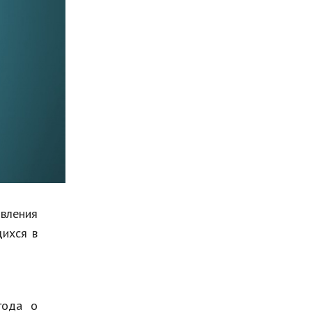
Мода и стиль
Бизнес
Хобби и развлечения
Финансы
Юриспруденция
Природа
Образование
Наука и технологии
овления
щихся в
года о