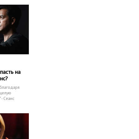
пасть на
анс?
 благодаря
 целую
 - Сеанс