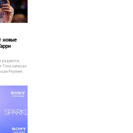
т новые
Гарри
и радуются,
л Time написал
жоан Роулинг,