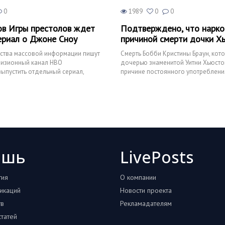
0
1989
0
0
в Игры престолов ждет
Подтверждено, что нарко
сериал о Джоне Сноу
причиной смерти дочки Х
ства массовой информации пишут
Смерть Бобби Кристины Браун, кот
евизионный канал HBO
дочерью знаменитой Уитни Хьюстон
ыпустить отдельный сериал,
причине постоянного употреблени
 посвящен Джону Сн
наркотиков, а также ал
ошь
LivePosts
тия
О компании
икаций
Новости проекта
тв
Рекламадателям
татей