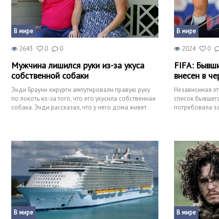
В мире
В мире
2643
0
0
2024
0
Мужчина лишился руки из-за укуса
FIFA: Бывш
собственной собаки
внесен в че
Энди Брауни хирурги ампутировали правую руку
Независимая эт
по локоть из-за того, что его укусила собственная
список бывшего
собака. Энди рассказал, что у него дома живет
потребовала за
четырехмес
швейцарских ф
В мире
В мире