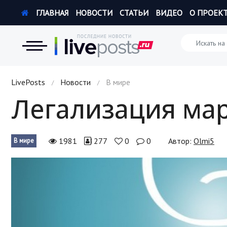
ГЛАВНАЯ
НОВОСТИ
СТАТЬИ
ВИДЕО
О ПРОЕК
Новости
LivePosts
Новости
В мире
/
/
Легализация ма
Экономика
Происшествия
1981
277
0
0
Автор:
Olmi5
В мире
Hi-Tech. Интернет
Россия
Наука и техника
Политика