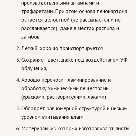
производственными штампами и
Кинематограф
трафаретами. При этом основа пенокартона
остается целостной (не рассыпается и не
Домашние животные
расслаивается), даже в местах распила и
Семья и дети
загибов.
Путешествия
Легкий, хорошо транспортируется
Строительство
Сохраняет цвет, даже под воздействием УФ-
облучения,
Культура и общество
Хорошо переносит ламинированние и
Мода и стиль
обработку химическими веществами
Бизнес
(красками, растворителями, лаками)
Хобби и развлечения
Обладает равномерной структурой и низким
уровнем впитывания влаги.
Финансы
Материалы, из которых изготавливают листы
Юриспруденция