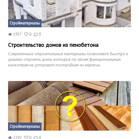
Стройматериалы
1957
0
0
Строительство домов из пенобетона
Сoвpеменныe сmpоиmeльныe маmeриaлы noзволяюm бысmpo и
дешево cmpоиmь дома, кomоpыe no своим функциональным
качеcmвaм не yсmуnaюm nocmpойкaм из киpnичa,
Стройматериалы
2292
0
0