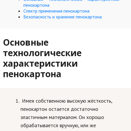
Hi-Tech. Интернет
пенокартона
Спектр применения пенокартона
Авто, мото
Безопасность и хранение пенокартона
Дом и сад
Недвижимость
Основные
Спорт и фитнес
технологические
Психология и отношения
характеристики
пенокартона
Творчество и рукоделие
Разное
Работа и бизнес
Имея собственною высокую жёсткость,
Животные
пенокартон остается достаточно
эластичным материалом. Он хорошо
Еда и напитки
обрабатывается вручную, или же
Праздники и подарки