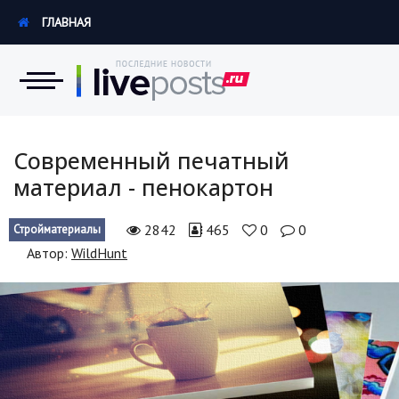
ГЛАВНАЯ
Новости
Современный печатный
материал - пенокартон
Экономика
2842
465
0
0
Стройматериалы
Происшествия
Автор:
WildHunt
Hi-Tech. Интернет
Россия
Наука и техника
Политика