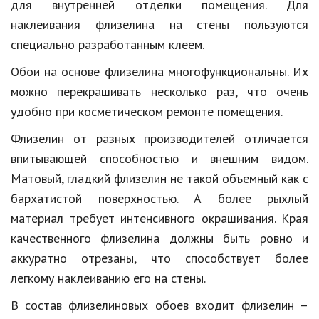
для внутренней отделки помещения. Для
наклеивания флизелина на стены пользуются
Кинематограф
специально разработанным клеем.
Домашние животные
Обои на основе флизелина многофункциональны. Их
Семья и дети
можно перекрашивать несколько раз, что очень
Путешествия
удобно при косметическом ремонте помещения.
Флизелин от разных производителей отличается
Строительство
впитывающей способностью и внешним видом.
Культура и общество
Матовый, гладкий флизелин не такой объемный как с
Мода и стиль
бархатистой поверхностью. А более рыхлый
материал требует интенсивного окрашивания. Края
Бизнес
качественного флизелина должны быть ровно и
Хобби и развлечения
аккуратно отрезаны, что способствует более
легкому наклеиванию его на стены.
Финансы
В состав флизелиновых обоев входит флизелин –
Юриспруденция