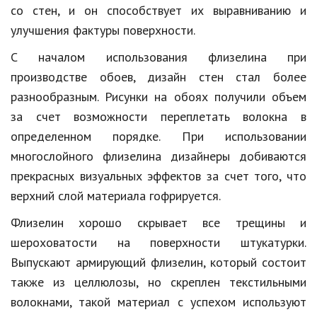
Hi-Tech. Интернет
со стен, и он способствует их выравниванию и
улучшения фактуры поверхности.
Авто, мото
С началом использования флизелина при
Дом и сад
производстве обоев, дизайн стен стал более
Недвижимость
разнообразным. Рисунки на обоях получили объем
Спорт и фитнес
за счет возможности переплетать волокна в
определенном порядке. При использовании
Психология и отношения
многослойного флизелина дизайнеры добиваются
Творчество и рукоделие
прекрасных визуальных эффектов за счет того, что
верхний слой материала гофрируется.
Разное
Флизелин хорошо скрывает все трещины и
Работа и бизнес
шероховатости на поверхности штукатурки.
Животные
Выпускают армирующий флизелин, который состоит
также из целлюлозы, но скреплен текстильными
Еда и напитки
волокнами, такой материал с успехом используют
Праздники и подарки