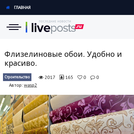
ГЛАВНАЯ
Новости
Флизелиновые обои. Удобно и
красиво.
Экономика
2017
165
0
0
Строительство
Происшествия
Автор:
wasp2
Hi-Tech. Интернет
Россия
Наука и техника
Политика