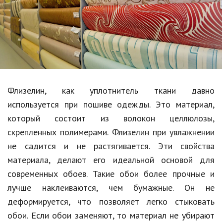
Образование
В мире
Культура
Авто, мото
Спорт
Флизелин, как уплотнитель ткани давно
используется при пошиве одежды. Это материал,
Знаменитости
который состоит из волокон целлюлозы,
Статьи
скрепленных полимерами. Флизелин при увлажнении
не садится и не растягивается. Эти свойства
материала, делают его идеальной основой для
Обзоры
современных обоев. Такие обои более прочные и
Рецепты
лучше наклеиваются, чем бумажные. Он не
деформируется, что позволяет легко стыковать
Красота и здоровье
обои. Если обои заменяют, то материал не убирают