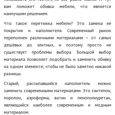
Hi-Tech. Интернет
вам поможет обивка мебели, что является
Авто, мото
наилучшим решением.
Дом и сад
Что такое перетяжка мебели? Это замена её
покрытия и наполнителя. Современный рынок
Недвижимость
переполнен различными материалами – от самых
Спорт и фитнес
дешёвых до элитных, и поэтому просто не
существует проблемы выбора. Большой выбор
Психология и отношения
материала позволяет подобрать и заменить обивку
Творчество и рукоделие
на одном элементе, чтобы не было заметно никакой
Разное
разницы.
Работа и бизнес
Старый, рассыпавшийся наполнитель можно
заменить современными материалами. Это синтепон,
Животные
поролон, аэроформа, ватин и пенополиуретан,
Еда и напитки
являющийся наиболее современным и модным
материалом.
Праздники и подарки