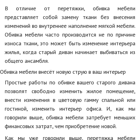
В отличие от перетяжки, обивка мебели
Кинематограф
представляет собой замену ткани без внесения
Домашние животные
изменений во внутреннее наполнение мягкой мебели.
Обивка мебели часто производится не по причине
Семья и дети
износа ткани, это может быть изменение интерьера
Путешествия
жилья, когда старый диван начинает выбиваться из
общего ансамбля.
Строительство
Обивка мебели внесёт новую струю в ваш интерьер
Культура и общество
Простые работы по обивке вашего старого дивана
Мода и стиль
позволят свободно изменить жилое помещение,
Бизнес
внести изменения в цветовую гамму спальной или
гостиной, изменить интерьер офиса. И, как мы
Хобби и развлечения
говорили выше, обивка мебели затребует меньших
Финансы
финансовых затрат, чем приобретение новой.
Юриспруденция
Как мы уже говорили выше, перетяжка мебели