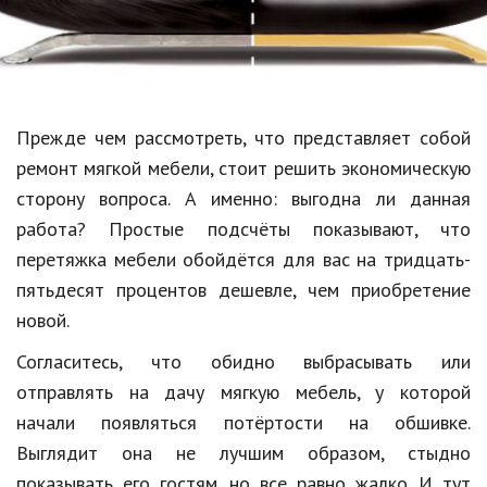
Образование
В мире
Культура
Прежде чем рассмотреть, что представляет собой
Авто, мото
ремонт мягкой мебели, стоит решить экономическую
Спорт
сторону вопроса. А именно: выгодна ли данная
работа? Простые подсчёты показывают, что
Знаменитости
перетяжка мебели обойдётся для вас на тридцать-
Статьи
пятьдесят процентов дешевле, чем приобретение
новой.
Обзоры
Согласитесь, что обидно выбрасывать или
отправлять на дачу мягкую мебель, у которой
Рецепты
начали появляться потёртости на обшивке.
Красота и здоровье
Выглядит она не лучшим образом, стыдно
показывать его гостям, но все равно жалко. И тут