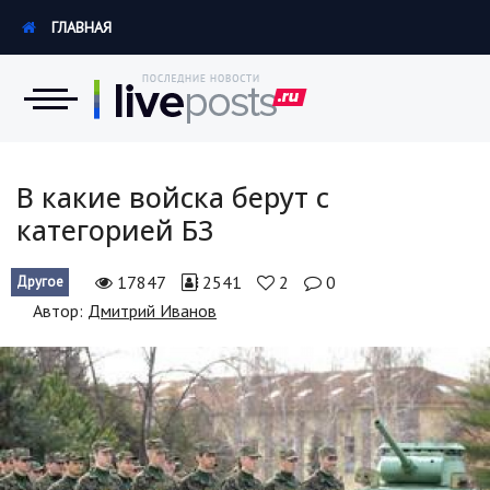
ГЛАВНАЯ
Новости
В какие войска берут с
категорией Б3
Экономика
17847
2541
2
0
Другое
Происшествия
Автор:
Дмитрий Иванов
Hi-Tech. Интернет
Россия
Наука и техника
Политика