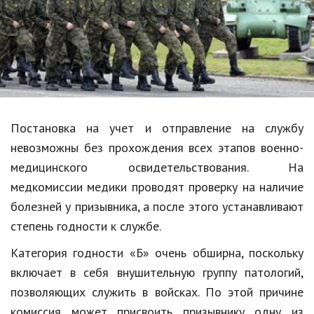
Образование
В мире
Культура
Авто, мото
Спорт
Постановка на учет и отправление на службу
невозможны без прохождения всех этапов военно-
Знаменитости
медицинского освидетельствования. На
Статьи
медкомиссии медики проводят проверку на наличие
болезней у призывника, а после этого устанавливают
степень годности к службе.
Обзоры
Категория годности «Б» очень обширна, поскольку
Рецепты
включает в себя внушительную группу патологий,
Красота и здоровье
позволяющих служить в войсках. По этой причине
комиссия может присвоить призывнику одну из