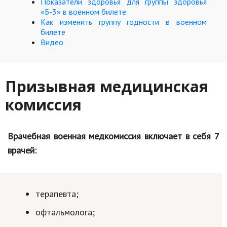
Показатели здоровья для группы здоровья
«Б-3» в военном билете
Кинематограф
Как изменить группу годности в военном
билете
Домашние животные
Видео
Семья и дети
Путешествия
Призывная медицинская
Строительство
комиссия
Культура и общество
Врачебная военная медкомиссия включает в себя 7
Мода и стиль
врачей:
Бизнес
Хобби и развлечения
терапевта;
Финансы
офтальмолога;
Юриспруденция