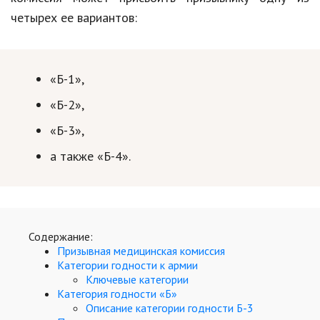
Hi-Tech. Интернет
четырех ее вариантов:
Авто, мото
Дом и сад
«Б-1»,
Недвижимость
«Б-2»,
Спорт и фитнес
«Б-3»,
Психология и отношения
а также «Б-4».
Творчество и рукоделие
Разное
Работа и бизнес
Содержание:
Призывная медицинская комиссия
Животные
Категории годности к армии
Ключевые категории
Еда и напитки
Категория годности «Б»
Описание категории годности Б-3
Праздники и подарки