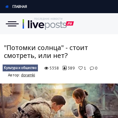
ГЛАВНАЯ
Новости
"Потомки солнца" - стоит
смотреть, или нет?
Экономика
5358
389
1
0
Культура и общество
Происшествия
Автор:
doramki
Hi-Tech. Интернет
Россия
Наука и техника
Политика