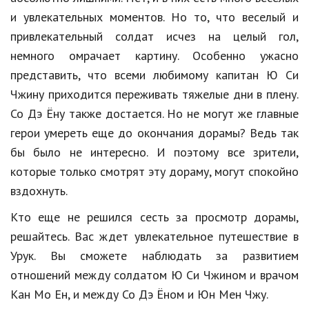
Hi-Tech. Интернет
и увлекательных моментов. Но то, что веселый и
Авто, мото
привлекательный солдат исчез на целый гол,
немного омрачает картину. Особенно ужасно
Дом и сад
представить, что всеми любимому капитан Ю Си
Недвижимость
Чжину приходится переживать тяжелые дни в плену.
Спорт и фитнес
Со Дэ Ёну также достается. Но не могут же главные
герои умереть еще до окончания дорамы? Ведь так
Психология и отношения
бы было не интересно. И поэтому все зрители,
Творчество и рукоделие
которые только смотрят эту дораму, могут спокойно
вздохнуть.
Разное
Кто еще не решился сесть за просмотр дорамы,
Работа и бизнес
решайтесь. Вас ждет увлекательное путешествие в
Животные
Урук. Вы сможете наблюдать за развитием
отношений между солдатом Ю Си Чжином и врачом
Еда и напитки
Кан Мо Ен, и между Со Дэ Ёном и Юн Мен Чжу.
Праздники и подарки