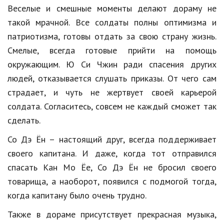
Веселые и смешные моменты делают дораму не
Кинематограф
такой мрачной. Все солдаты полны оптимизма и
патриотизма, готовы отдать за свою страну жизнь.
Домашние животные
Смелые, всегда готовые прийти на помощь
Семья и дети
окружающим. Ю Си Чжин ради спасения других
Путешествия
людей, отказывается слушать приказы. От чего сам
страдает, и чуть не жертвует своей карьерой
Строительство
солдата. Согласитесь, совсем не каждый сможет так
Культура и общество
сделать.
Мода и стиль
Со Дэ Ён – настоящий друг, всегда поддерживает
своего капитана. И даже, когда тот отправился
Бизнес
спасать Кан Мо Ёе, Со Дэ Ён не бросил своего
Хобби и развлечения
товарища, а наоборот, появился с подмогой тогда,
когда капитану было очень трудно.
Финансы
Также в дораме присутствует прекрасная музыка,
Юриспруденция