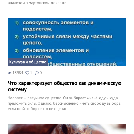
анализом в мартовском докладе
Культура и общество
13984
1
0
Что характеризует общество как динамическую
систему
Человек — разумное существо. Он выбирает жильё, еду и куда
приложить силы. Однако, бессмысленно иметь свободу выбора,
если твой выбор никто не оценит.