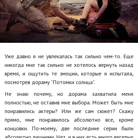
Образование
В мире
Культура
Авто, мото
Спорт
Уже давно я не увлекалась так сильно чем-то. Еще
никогда мне так сильно не хотелось вернуть назад
Знаменитости
время, и ощутить те эмоции, которые я испытала,
Статьи
посмотрев дораму "Потомки солнца".
Не знаю почему, но дорама захватила меня
Обзоры
полностью, не оставив мне выбора. Может быть мне
понравились актеры? Или же сам сюжет? Скажу
Рецепты
прямо, мне понравилось абсолютно все, кроме
Красота и здоровье
концовки. По-моему, две последние серии были
абсолютно лишними. Нет, и в них есть много веселых