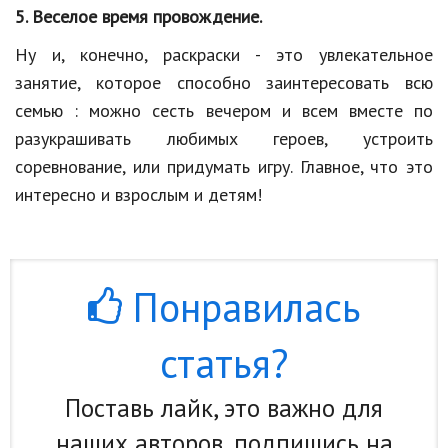
5. Веселое время провождение.
Природа
Ну и, конечно, раскраски - это увлекательное
Образование
занятие, которое способно заинтересовать всю
Наука и технологии
семью : можно сесть вечером и всем вместе
по
разукрашивать
любимых героев, устроить
соревнование, или придумать игру. Главное, что это
интересно
и взрослым и детям!
Понравилась
статья?
Поставь лайк, это важно для
наших авторов, подпишись на