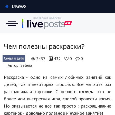
ГЛАВНАЯ
Новости
Чем полезны раскраски?
Экономика
2437
432
0
0
Семья и дети
Автор:
Selena
Происшествия
Раскраска - одно из самых любимых занятий как
Hi-Tech. Интернет
детей, так и некоторых взрослых. Все мы хоть раз
Россия
раскрашивали картинки. С первого взгляда это не
более чем интересная игра, способ провести время.
Наука и техника
Но оказывается не всё так просто : раскрашивание
Политика
картинок - довольно полезное и нужное занятие!