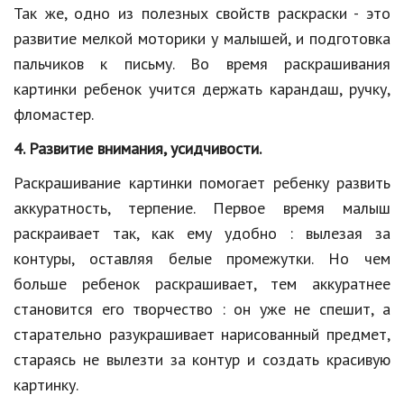
Так же, одно из полезных свойств раскраски - это
Кинематограф
развитие мелкой моторики у малышей, и подготовка
пальчиков к письму. Во время раскрашивания
Домашние животные
картинки ребенок учится держать карандаш, ручку,
Семья и дети
фломастер.
Путешествия
4. Развитие внимания
, усидчивости
.
Строительство
Раскрашивание картинки помогает ребенку развить
аккуратность, терпение. Первое время малыш
Культура и общество
раскраивает так, как ему удобно : вылезая за
Мода и стиль
контуры, оставляя белые промежутки. Но чем
больше ребенок раскрашивает, тем аккуратнее
Бизнес
становится его творчество : он уже не спешит
,
а
Хобби и развлечения
старательно разукрашивает нарисованный предмет,
Финансы
стараясь не вылезти за контур и создать красивую
картинку.
Юриспруденция