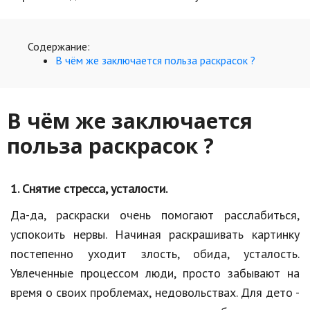
Образование
В мире
Содержание:
В чём же заключается польза раскрасок ?
Культура
Авто, мото
В чём же заключается
Спорт
польза раскрасок ?
Знаменитости
Статьи
1. Снятие стресса
, усталости
.
Да-да
, раскраски очень помогают расслабиться,
Обзоры
успокоить нервы. Начиная раскрашивать картинку
постепенно уходит злость, обида, усталость.
Рецепты
Увлеченные процессом люди, просто забывают на
Красота и здоровье
время о своих проблемах, недовольствах. Для дето -