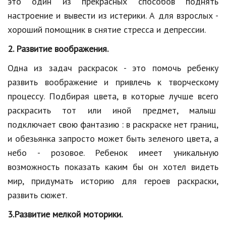
это один из прекрасных способов поднять
Hi-Tech. Интернет
настроение и вывести из истерики. А для взрослых -
Авто, мото
хороший помощник в снятие стресса и депрессии.
Дом и сад
2. Развитие воображения.
Недвижимость
Одна из задач раскрасок - это помочь ребенку
развить воображение и привлечь к творческому
Спорт и фитнес
процессу. Подбирая цвета, в которые лучше всего
Психология и отношения
раскрасить тот или иной предмет, малыш
Творчество и рукоделие
подключает свою фантазию : в раскраске нет границ,
и обезьянка запросто может быть зеленого цвета, а
Разное
небо - розовое. Ребенок имеет уникальную
Работа и бизнес
возможность показать каким бы он хотел видеть
мир, придумать историю для героев раскраски,
Животные
развить сюжет.
Еда и напитки
3.Развитие мелкой моторики.
Праздники и подарки