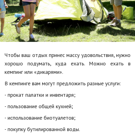
Образование
В мире
Культура
Авто, мото
Спорт
Чтобы ваш отдых принес массу удовольствия, нужно
хорошо подумать, куда ехать. Можно ехать в
Знаменитости
кемпинг или «дикарями».
Статьи
В кемпинге вам могут предложить разные услуги:
- прокат палатки и инвентаря;
Обзоры
- пользование общей кухней;
Рецепты
- использование биотуалетов;
Красота и здоровье
- покупку бутилированной воды.