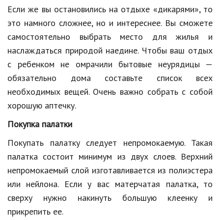
Hi-Tech. Интернет
Если же вы остановились на отдыхе «дикарями», то
Авто, мото
это намного сложнее, но и интереснее. Вы сможете
самостоятельно выбрать место для жилья и
Дом и сад
наслаждаться природой наедине. Чтобы ваш отдых
Недвижимость
с ребенком не омрачили бытовые неурядицы —
обязательно дома составьте список всех
Спорт и фитнес
необходимых вещей. Очень важно собрать с собой
Психология и отношения
хорошую аптечку.
Творчество и рукоделие
Покупка палатки
Разное
Покупать палатку следует непромокаемую. Такая
палатка состоит минимум из двух слоев. Верхний
Работа и бизнес
непромокаемый слой изготавливается из полиэстера
Животные
или нейлона. Если у вас матерчатая палатка, то
сверху нужно накинуть большую клеенку и
Еда и напитки
прикрепить ее.
Праздники и подарки