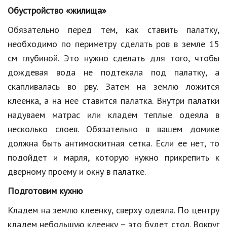
Обустройство «жилища»
Кинематограф
Обязательно перед тем, как ставить палатку,
Домашние животные
необходимо по периметру сделать ров в земле 15
см глубиной. Это нужно сделать для того, чтобы
Семья и дети
дождевая вода не подтекала под палатку, а
Путешествия
скапливалась во рву. Затем на землю ложится
Строительство
клеенка, а на нее ставится палатка. Внутри палатки
надуваем матрас или кладем теплые одеяла в
Культура и общество
несколько слоев. Обязательно в вашем домике
Мода и стиль
должна быть антимоскитная сетка. Если ее нет, то
подойдет и марля, которую нужно прикрепить к
Бизнес
дверному проему и окну в палатке.
Хобби и развлечения
Подготовим кухню
Финансы
Кладем на землю клеенку, сверху одеяла. По центру
Юриспруденция
кладем небольшую клеенку – это будет стол. Вокруг