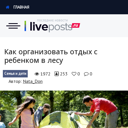
ГЛАВНАЯ
Новости
Как организовать отдых с
ребенком в лесу
Экономика
1972
253
0
0
Семья и дети
Происшествия
Автор:
Nata_Don
Hi-Tech. Интернет
Россия
Наука и техника
Политика