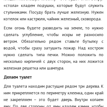
«стола» кладем подушки, которые будут служить
Природа
стульчиками. Посуду брать лучше железную. Нужен
Образование
котелок или кастрюля, чайник железный, сковорода.
Наука и технологии
Если огонь будете разводить на земле, то нужно
сделать углубление, чтобы искры не разносило
ветром. Обязательно рядом ставьте бутылку с
водой, чтобы сразу затушить пожар. Над костром
нужно сделать типа печки. Можно положить по
несколько кирпичей с двух сторон, на них ложится
железная решетка или шампура.
Делаем туалет
Для туалета находим растущие рядом три дерева. К
ним прикрепляется по периметру клеенка, один край
не закрепляем – это будет дверь. Внутри копаем
яму. По две стороны от ямы кладем камни, чтобы