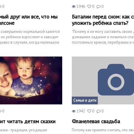
0
1946
0
0
ый друг или все, что мы
Баталии перед сном: как 
рлсоне
уложить ребёнка спать?
 совершенно нормальной кажется
"Почему я не могу заставить своих
а их ребенок взрослеет и заводит
домашнее задание и ложиться спа
днако в случаях, когда маленькое
постоянных криков, перебранки и с
и
регулярно задаёте с
Семья и дети
0
1942
0
0
ит читать детям сказки
Фланелевая свадьба
казки - традиция, уходящая
Потому как принято считать, что л