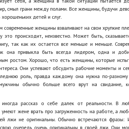
изует себя, а женщина в такой ситуации пытается до
ир, смыл грани между полами. Все женщины, будучи дев
 хорошеньких детей и слуг.
ом современные женщины взваливают на свои хрупкие пле
у это происходит, неизвестно. Может быть, сказывает
нигу, так как их остается все меньше и меньше. Совр
как она привыкла быть всегда лидером, одна и доби
рным ростом. Хорошо, что есть женщины, которые исп
интереса. Они успевают обсудить рабочие моменты и с
следнюю роль, правда каждому она нужна по-разному
 мужчины обычно больше всего врут на свидание, к
 иногда рассказ о себе далек от реальности. В лю
е умеют жене врать про загруженность на работе, а лю
й лжи не оригинальны. Обычно встречаются фразы: И
свою очередь очень оригинальны в своей лжи. Они мо