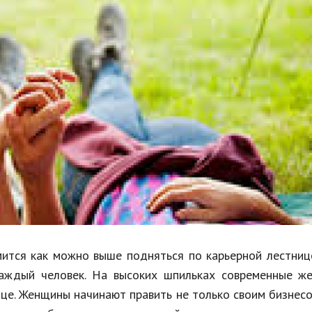
Недвижимость
Спорт и фитнес
Психология и отношения
Творчество и рукоделие
Разное
Работа и бизнес
Животные
Еда и напитки
Праздники и подарки
мится как можно выше подняться по карьерной лестниц
каждый человек. На высоких шпильках современные ж
це. Женщины начинают править не только своим бизнесо