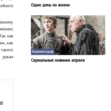
Один день из жизни
мейного
зному.
мплекс
Так как
ин, как
такого
Кинематограф
 руках
Сериальные новинки апреля
 в