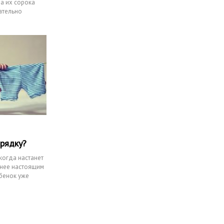
а их сорока
ательно
орядку?
когда настанет
 нее настоящим
ебенок уже