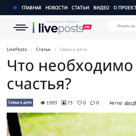
ГЛАВНАЯ
НОВОСТИ
СТАТЬИ
ВИДЕО
О ПРОЕК
Новости
LivePosts
Статьи
Семья и дети
/
/
Что необходимо 
Экономика
счастья?
Происшествия
Hi-Tech. Интернет
1993
73
0
0
Автор:
abrcd
Семья и дети
Россия
Наука и техника
Политика