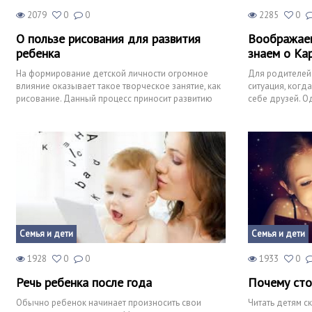
2079
0
0
2285
0
О пользе рисования для развития
Воображаем
ребенка
знаем о Ка
На формирование детской личности огромное
Для родителей
влияние оказывает такое творческое занятие, как
ситуация, когд
рисование. Данный процесс приносит развитию
себе друзей. О
ребенка исключите
чадо обзавод
Семья и дети
Семья и дети
1928
0
0
1933
0
Речь ребенка после года
Почему сто
Обычно ребенок начинает произносить свои
Читать детям с