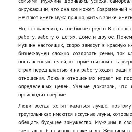
семьями. Мужчина добиваясь успеха, самореал
окружающим, что она все может. Современный м
мечтают иметь мужа принца, жить в замке, иметь
Но, к сожалению, такое бывает редко. В основн
работу, заботу о детях, доме и другое. Почем
мужчин настоящих, скоро занесут в красную к
бизнес-вумен сложно создавать семьи, так 
поставленных целей, которые связаны с карье
страх перед властью и на работу ходят ради 
отношения. Ложь в отношениях играет не по
определенных целей. Ученые доказали, что
происходит впервые.
Люди всегда хотят казаться лучше, поэтому
треугольниках имеются искусные лгуны, которы
обещать будущее замужество. Мужчины в свое
замотался, Я позвоню позже и др. Женщины в 