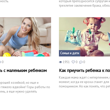
ность.
который преподносится супругам н
трехлетие заключения брака, обяз
должен быть упакован
Семья и дети
0
1951
0
0
ть с маленьким ребенком
Как приучить ребенка к п
Каждая мама ждет с нетерпением, 
момент, когда ее кроха станет для
рошей хозяйкой, но еще и
помощником. Но как понять, что р
 тяжело вдвойне! Горы работы по
может вам пом
нь, а еще нужно уделять
ку! Как известн