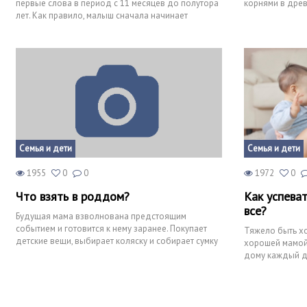
первые слова в период с 11 месяцев до полутора
корнями в древ
лет. Как правило, малыш сначала начинает
называть своих близких
Семья и дети
Семья и дети
1955
0
0
1972
0
Что взять в роддом?
Как успева
все?
Будущая мама взволнована предстоящим
событием и готовится к нему заранее. Покупает
Тяжело быть хо
детские вещи, выбирает коляску и собирает сумку
хорошей мамой
в роддом. И сталкива
дому каждый де
внимание ребен