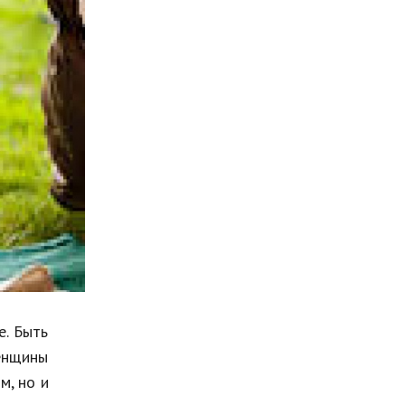
Мода и стиль
Бизнес
Хобби и развлечения
Финансы
Юриспруденция
Природа
Образование
Наука и технологии
е. Быть
енщины
м, но и