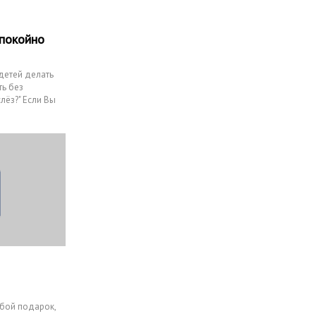
спокойно
 детей делать
ть без
лёз?" Если Вы
юбой подарок,