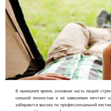
Образование
В мире
Культура
Авто, мото
Спорт
Знаменитости
В нынешнее время, основная часть людей стре
сильной личностью и не зависимым мечтает 
забираются высоко по профессиональной лестни