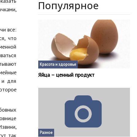
казать
Популярное
очками,
чи все:
ся, что
еменной
ваться
ытывают
Красота и здоровье
емейные
Яйца – ценный продукт
 и для
оторое
бовных
бовнице
звини,
Разное
гут так